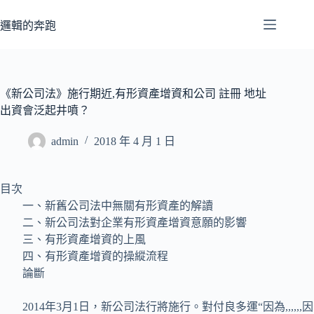
跳
至
邏輯的奔跑
主
要
內
容
《新公司法》施行期近,有形資產增資和公司 註冊 地址
出資會泛起井噴？
admin
2018 年 4 月 1 日
目次
一、新舊公司法中無關有形資產的解讀
二、新公司法對企業有形資產增資意願的影響
三、有形資產增資的上風
四、有形資產增資的操縱流程
論斷
2014年3月1日，新公司法行將施行。對付良多運“因為,,,,,,因