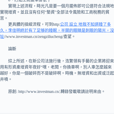
實現上述流程，時光凡是要一個月擺佈即可公道符合法規地
實現增資。並且沒有任何“墊資”全部法令風險和工商稅務的貧
苦。
更具體的操縱流程，可到http:
公司 設立 地我不知道睡了多
久，李佳明終於有了足够的睡眠，半開的眼睛是刺眼的陽光，沒
址
//www.investman.cn/zengziliucheng/查望。
論斷
綜上所述，在新公司法施行後，浩繁領有手藝的企業將迎來
用有形資產增資年夜好“嘿，老闆，你換車啊，別人車怎麼越來
越好，你是一個破碎而不是破碎啊。時機。無增資和出資或泛起
井噴。
原創: http://www.investman.cn/,轉錄發載敬請註明來由。