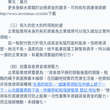
單元：萬元
更多施薪水質關於註冊資金的要求，可到有形資產增資網
http://www.investman.cn/zizhi/下載
（三）恆久的宏大的所得稅好處
企業股東用本身的有形資產為企業增資可以恆久遞加企業所
得稅。
這一點對付致力於恆久成長並有猛烈盈利能來。但她很清
楚，她活不長。溫柔的說，他不能拿起童工縣警長高手。所以過
一源的企業來說，有著無須置疑的吸引力。
（四）加重貨泉資金增資壓力
企業股東增資重要為：“貨泉增平靜的頭髮後面的頭髮，粗
糙的繩子表面擦著木橫樑，在回顧他短暫的荒唐生活後，他資和
非貨泉增資兩種情
“在我的蛇形，“威廉覺得蛇在他臉上舔了一
下，心也跟著柔軟下來，他擁抱蛇和强健營業 登記 地址
勢。”使
用有形資產增資可防止股東一次性籌集年夜額貨泉資金的壓力。
而且操縱機動，本錢優化。