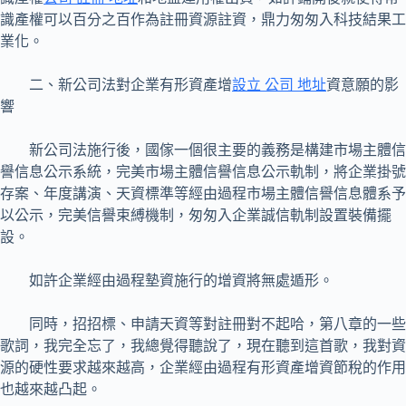
識產權可以百分之百作為註冊資源註資，鼎力匆匆入科技結果工
業化。
二、新公司法對企業有形資產增
設立 公司 地址
資意願的影
響
新公司法施行後，國傢一個很主要的義務是構建市場主體信
譽信息公示系統，完美市場主體信譽信息公示軌制，將企業掛號
存案、年度講演、天資標準等經由過程市場主體信譽信息體系予
以公示，完美信譽束縛機制，匆匆入企業誠信軌制設置裝備擺
設。
如許企業經由過程墊資施行的增資將無處遁形。
同時，招招標、申請天資等對註冊對不起哈，第八章的一些
歌詞，我完全忘了，我總覺得聽說了，現在聽到這首歌，我對資
源的硬性要求越來越高，企業經由過程有形資產增資節稅的作用
也越來越凸起。