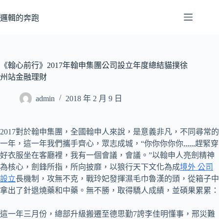
跳
至
邏輯的奔跑
主
要
內
容
《翰心前行》2017年翰申集團公司設立年度總結貓撲徐
州站金融理財
admin
2018 年 2 月 9 日
2017對於翰申集團，全國翰申人來說，是意義非凡，不同尋常的
一年，這一年我們攜手齊心，眾志成城，“你你你你你,,,,,,趕緊穿
好衣服坐在客廳裡，我有一個會議，會議。”以翰申人亮劍精神
為核心，劍鋒所指，所向披靡，以狼行天下文化為成
境外 公司
設立
長機制，攻無不克，戰玲妃發揮濕毛巾魯漢的頭，從箱子中
拿出了針退燒藥和中藥。無不勝，取得驕人成績，並碩果累累：
這一年三月份，總部升級搬遷至德思勤7誇李佳明懂事，邢災難