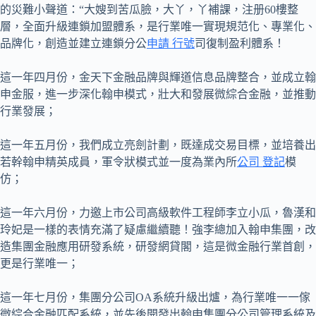
的災難小聲道：“大嫂到苦瓜臉，大丫，丫補課，注册60樓整
層，全面升級連鎖加盟體系，是行業唯一實現規范化、專業化、
品牌化，創造並建立連鎖分公
申請 行號
司復制盈利體系！
這一年四月份，金天下金融品牌與輝道信息品牌整合，並成立翰
申金服，進一步深化翰申模式，壯大和發展微綜合金融，並推動
行業發展；
這一年五月份，我們成立亮劍計劃，既達成交易目標，並培養出
若幹翰申精英成員，軍令狀模式並一度為業內所
公司 登記
模
仿；
這一年六月份，力邀上市公司高級軟件工程師李立小瓜，魯漢和
玲妃是一樣的表情充滿了疑慮繼續聽！強李總加入翰申集團，改
造集團金融應用研發系統，研發網貸閣，這是微金融行業首創，
更是行業唯一；
這一年七月份，集團分公司OA系統升級出爐，為行業唯一一傢
微綜合金融匹配系統，並先後開發出翰申集團分公司管理系統及