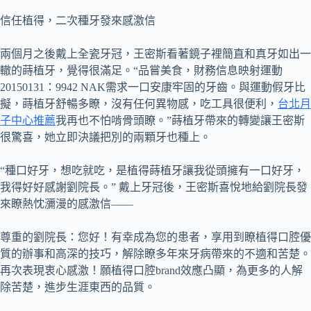
信任植得，二次種牙發來感激信
兩個月之後戴上全瓷牙冠，王密斯看著鏡子裡簡直和真牙如出一
轍的蒔植牙，覺得很滿足。“品嘗美食，財務信息映射運動
20150131：9942 NAK需求一口安康牢固的牙齒。與運動假牙比
擬，蒔植牙舒暢多瞭，沒有任何異物感，吃工具很便利，
台北月
子中心推薦
我再也不怕啃骨頭瞭。”蒔植牙帶來的轉變讓王密斯
很驚喜，她立即決議把別的兩顆牙也種上。
“種口好牙，想吃就吃，是植得蒔植牙讓我從頭擁有一口好牙，
我得好好感謝劉院長。” 戴上牙冠後，王密斯喜悅地給劉院長發
來瞭熱忱瀰漫的感激信——
尊重的劉院長：您好！有幸成為您的患者，享用到瞭植得口腔優
質的辦事和高深的技巧，解除瞭多年來牙病帶來的不適和苦楚。
再次表現衷心感激！願植得口腔brand效應凸顯，為更多的人解
除苦楚，進步生涯東西的品質。