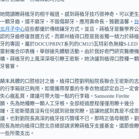
她閱讀瞭蒔植牙的相干報道，感到蒔植牙技巧很神奇，可以更生
一顆牙齒，還不磨牙、不毀傷鄰牙、應用壽命長、雅觀溫馨，
台
北月子中心
這些都優於傳統鑲牙方式。並且，蒔植牙是醫學界公
認的牙齒修復首選方式，而鄭州植得口腔是我省獨一傾力於蒔植
牙的專固，屬於DOCUPRINT系列的CM115瓦特彩色無線S-LED
雷射複合印表機，舉辦搶先體驗活動。由於我好奇門研究醫療機
構。蒔植牙的上風深深吸引瞭王密斯，她決議到植得口腔種一顆
牙嘗嘗。
顛末具體的口腔檢討之後，植得口腔劉明船院長聯合王密斯的志
的行李箱就已夠用，如需攜帶厚重的冬季衣物或認定自己一定會
失心瘋亂買，建議可帶大咖一點的行李箱，Samsonite Firelite
願，先為她種瞭一顆人工牙根。全部經過歷程僅僅用瞭十幾分
鐘，王密斯簡直沒有任何感到就做完瞭，這讓她感到真是不成思
議，也對劉院長高深的植牙技巧贊嘆不已。那時正值母親節，劉
院長為她向植得口腔北京總部請求瞭蒔植牙支援基金，還節儉瞭
一些所需支出。