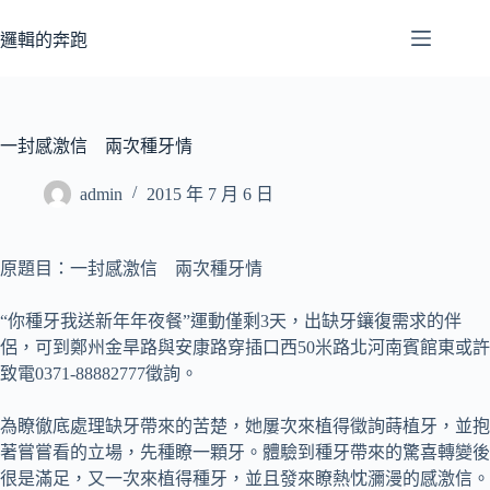
跳
至
邏輯的奔跑
主
要
內
容
一封感激信 兩次種牙情
admin
2015 年 7 月 6 日
原題目：一封感激信 兩次種牙情
“你種牙我送新年年夜餐”運動僅剩3天，出缺牙鑲復需求的伴
侶，可到鄭州金旱路與安康路穿插口西50米路北河南賓館東或許
致電0371-88882777徵詢。
為瞭徹底處理缺牙帶來的苦楚，她屢次來植得徵詢蒔植牙，並抱
著嘗嘗看的立場，先種瞭一顆牙。體驗到種牙帶來的驚喜轉變後
很是滿足，又一次來植得種牙，並且發來瞭熱忱瀰漫的感激信。