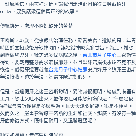
一封感激信，兩次種牙情。讓我們走進鄭州植得口腔蒔植牙
center，感觸感染這個真正的的故事。
傳統鑲牙，處理不瞭她缺牙的苦楚
王密斯，45歲，從事飯店治理任務，酷愛美食。遺憾的是，年青
時因齲齒招致後牙缺掉3顆，讓她錯掉瞭良多甘旨。為此，她想
到瞭做烤瓷牙。徵詢過多傢病院之後，
台北市月子中心
王密斯懂
得到，要戴烤瓷牙需求磨損鄰牙，並且鄰牙磨損後永遠不克不及
恢復。戴假牙還要就義
台北月子中心推薦
安康好牙？這讓王密斯
無法接收。迫於無法，她選擇瞭運動假牙。
但是，戴過假牙之後王密斯發明，異物感很顯明，總感到嘴裡有
工具，想吐又吐不出來，並你現在可能想知道的是：“什麼是秘
密”我會告訴你我是多麼明顯。且天天還要摘戴，很是不便利。
久而久之，嚴重影響瞭王密斯的生涯和社交。那麼，有沒有一種
牙齒修復方式，既牢固耐用，又溫馨雅觀呢？
種牙初體驗，無痛微創時光短