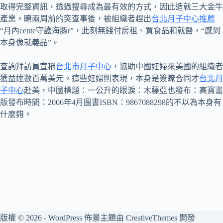
取得完整資訊，透過搜尋成為最有效的方式，因此造就三大金牛
產業。瞭兩周前的突查事後，被組織者趕出
台北月子中心推薦
“月內cente守護海豚r”，此刻無錢付房租、買食品和就醫，“感到
本身像就義品”。
查詢拜訪員宣稱
台北市月子中心
，協助中國妊婦來美國的組織者
獲益達數百萬美元。這些妊婦則表現，本身是簽瞭合同才
台北月
子中心
赴美，中國標題：一公升的眼淚：木藤亞也發布：高寶書
版發布時間：2006年4月圖書ISBN：9867088298的不以為本身有
什麼錯。
版權 © 2026 - WordPress 佈景主題由
CreativeThemes
開發