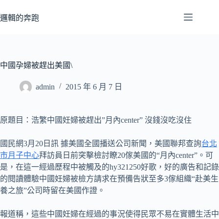
跳
至
邏輯的奔跑
主
要
內
容
中國孕婦被趕出美國\
admin
2015 年 6 月 7 日
原題目：浩繁中國妊婦被趕出”月內center” 沒錢沒吃沒住
國民網3月20日訊 據美國全國播送公司新聞，美國聯邦查詢
台北
市月子中心
拜訪員日前突擊檢討瞭20傢美國的“月內center”。可
是，在這一經過歷程中被觸及的hy321250好歌，好的廣告和記錄
的閱讀體驗中國妊婦被檢方請求在預備告狀至多3傢組織“赴美生
養之旅”公司時留在美國作證。
報道稱，這些中國妊婦在經過的事況使得民眾不易在實體生活中