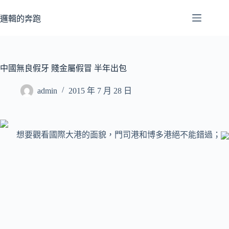
跳
至
邏輯的奔跑
主
要
內
容
中國無良假牙 賤金屬假冒 半年出包
admin
2015 年 7 月 28 日
想要觀看國際大港的面貌，門司港和博多港絕不能錯過；