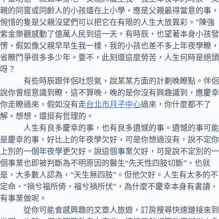
親的同窗或同齡人的小孩還在上小學，應是父親最得當意的事，
惋惜的隻是父親沒望們可以把它在有限的人生大放異彩。”陳強
紫金樂觀感動了億萬人民到這一天。有時辰，也望著本身小孩發
愣，假如像父親早早生我一樣，我的小孩也差不多上年夜學瞭，
省瞭鬥爭很多多少年。要不，此刻還這麼勞苦，人生何時是絕頭
呀？
有些時辰跟伴侶吐怨氣，說某某方面的計劃晚瞭點。伴侶
說你曾經意識到瞭，這不算晚，晚的是你沒有興趣識到，應慶幸
你走瞭過來，假如沒有走
台北市月子中心
過來，你什麼都不了
解。想想，還挺有哲理的。
人生有良多慶幸的事，也有良多遺憾的事。遺憾的事可能
是慶幸的事，好比上的年夜學欠好，可是你想過沒有，說不定你
上別的一個年夜學更欠好。說這個事業欠好，可是說不定別的一
個事業也即被判斷為不明原因的醫生“先天性四肢切斷”，也就
是，大多數人認為，“天生無四肢”。但他欠好。人生有太多的不
定命，“禍兮福所倚，福兮禍所伏”，為什麼不慶幸本身有書讀、
有事業做呢。
從你可能會感興趣的文章人旅遊，訂房搜尋快速鏈接來到