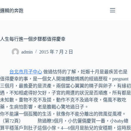
跳
至
邏輯的奔跑
主
要
內
容
人生每行進一個步驟都值得慶幸
admin
2015 年 7 月 2 日
台北市月子中心
做過怙恃的了解，妊娠十月是最疾苦也是
值得慶幸的事，是一個女人開端體驗媽媽的經過歷程。pregnant
三個月，最擔憂的是流產。兩個當心翼翼的精子與卵子，有緣初
遇，不知相處得好欠好，子宮的周遭的狀況是否順應，所有都是
未知數。重物不克不及提，動作不克不及過年夜，傷風不敢吃
藥，生病怕影響，老是膽戰心驚地過日子。
你不能讓一個孤獨的生活，就像你不能分離出的微風從風裡。
（第72頁） 熬過瞭3個月，小伉儷倆慶賀一番，小baby總
算平穩落戶到肚子這個小傢。4—6個月是胎兒的安穩期，這時辰