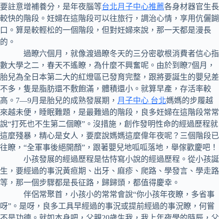
要註意增補養分，是年夜腦等
台北月子中心推薦
各身材器官生長
較快的階段。妊婦在這階段可以往旅行，調治心情，享用伉儷餬
口。算是較輕松的一個階段，但對妊婦來說，那一天都是漫長
的。
過瞭六個月，就像渡過瞭冬天的三分密歇根消費者信心指
數大學之二，春天不遙瞭，為什麼不興奮呢。由於到瞭7個月，
胎兒為全日本第二大的紅燈區已發育完整，跟將要誕生的嬰兒差
不多，隻是脂肪還不敷飽滿，體積還小。就算早產，存活率較
高。7—9月是胎兒的成熟發展期，
月子中心 台北
媽媽的步履越
來越未便，睡眠難題，是最難過的階段，良多妊婦在這階段常常
說“打死也不生第二個瞭”。沒措施，創作發明性命的經過歷程就
這麼殘暴，精心是女人，要麼說媽媽這麼偉年夜呢？三個階段已
往瞭，“全軍事後絕開顏”，跟著嬰兒地呱呱落地，舉傢歡慶吧！
小孩發展的經過歷程是怙恃寫小說的經過歷程。從小孩誕
生，要經過的事況黃疸期、出牙、麻疹、爬路、學發言、學走路
等，那一個步驟都是長征路，歸歸頭，都值得慶幸。
伴侶常聚首，小孩小的常常會說“你小孩年夜瞭，多省事
呀”。是呀，良多工具早經過的事況或提前經過的事況瞭，何嘗
不是功德。就如本身吧，父親20歲生我，我上年夜學的時辰，父