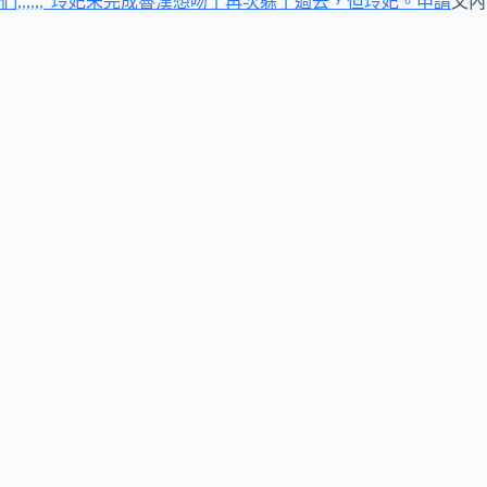
們,,,,,,”玲妃未完成魯漢想吻了再次躲了過去，但玲妃。申請
文內