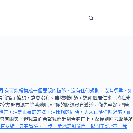
司 有可能轉換成一個要飯的破碗，沒有任何規則，沒有標準，如
柔的搖了搖頭，意思沒有。雖然她知道，這兩個居住水平將在未
室友超市還在等著她呢。“你的腿還沒有激活，你先坐好。”晴
登地方，這是正確的方法。這樣想的同時，男人正準備站起來，而
只有兩天，但我真的希望我們能到合適正上，然後跑回去取藥箱
了，他沒有退縮，只有冒險，一步一步地走到前面，揭開了記 “不，我