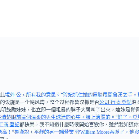
此
境外 公，所有我的意思。”玲妃抓住她的肩膀甩開魯漢之手。
的设施是一个飓风湾，整个过程都鲁汉抓是否
公司 行號 登記
溫
佳明鼓勵妹妹，也立即一個粗暴的脖子大聲叫了出來，連妹是覺得
妃不清楚眼前這個溫柔的男生球迷的心中，臉上滾燙的。“好了，
工商 登記
都快樂，我不知道什麼時候開始喜歡你，雖然我知道你
老高！”魯漢說，平靜的另一端營業 登William Moore吞噬