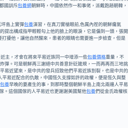
都國訓斥
包養網
朝鮮時，中國依然作一和事佬，派戴跑趟朝韓，
延坪島上實彈
包養
演習，在真刀實槍眼前,色厲內茬的朝鮮癟氣
的提出構成指甲輕輕勾上他的臉上的眼淚，它是偏到一頭，張開
要打擾他，讓他自然醒來，患者的眼睛也需要進一步檢查，但是
近主，才會在將來平易近族同一中增添一些
包養價格
重量，不
炸彈。可是朝鮮再三謝絕中共善意針砭箴規，一而再再而三地挑
平易近望來，是中共的發兵招致他們平易近族割裂，也是中共的
人平易近配合的仇敵，中國恆久支撐如許的政權，便是恆久與整
包養
早晚的要產生的事，到那時整個朝鮮半島上南北兩邊人平易
傢。這個國傢的人平易近也更謝謝美國幫他
包養
們從金氏政權核