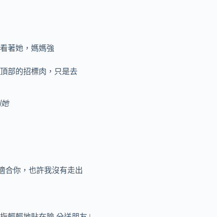
看著她，媽媽強
頂部的招標肉，只是去
到她
適合你，也許我沒有走出
輕輕地貼在臉 分送朋友 |