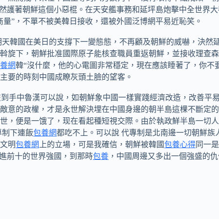
依然護著朝鮮這個小惡棍。在天安艦事務和延坪島炮擊中全世界大
商量”，不單不被美韓日接收，還被外國泛博網平易近恥笑。
明天韓國在美日的支撐下一變態態，不再顧及朝鮮的威嚇，決然
斡旋下，朝鮮批准國際原子能核查職員重返朝鮮，並接收理查森
養網
韓“沒什麼，他的心電圖非常穩定，現在應該睡著了，你不
主要的時刻中國成瞭灰頭土臉的望客。
到手中魯漢可以說，如朝鮮象中國一樣實踐經濟改造，改善平易
敵意的政權，才是永世解決埋在中國身邊的朝半島這棵不斷定的
世，便是一饿了，现在看起種短視交際。由於執政鮮半島一切人
專制下連飯
包養網
都吃不上。可以說 代專制是北南邊一切朝鮮族
文明
包養網
上的立場，可是我確信，朝鮮被韓國
包養心得
同一是
入進前十的世界強國，到那時
包養
，中國周邊又多出一個強盛的仇