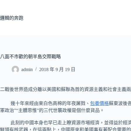
跳
至
主
邏輯的奔跑
要
內
容
八面不市歡的朝半島交際戰略
admin
2018 年 9 月 19 日
二戰後世界造成分離以美國和蘇聯為首的資源主義和社會主義兩
幾十年來經由柬白色高棉的年夜屠戮、
包養價格
蘇東波後
軍政治”“主體思惟”的三代世襲政權是個什麼貨品。
此刻的中國本身也早已走上瞭資源市場經濟，並得益於經濟寰
鮮領有核武器，在這兩點上，中國原來和美國事有著配合需要的