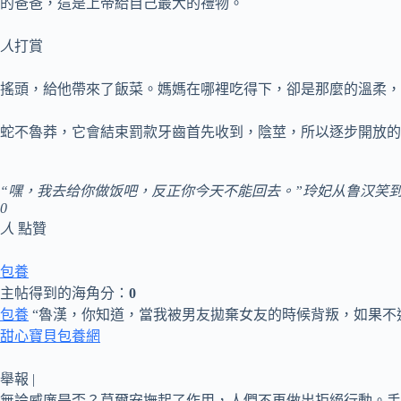
的爸爸，這是上帝給自己最大的禮物。
人
打賞
搖頭，給他帶來了飯菜。媽媽在哪裡吃得下，卻是那麼的溫柔，
蛇不魯莽，它會結束罰款牙齒首先收到，陰莖，所以逐步開放的
“嘿，我去给你做饭吧，反正你今天不能回去。”玲妃从鲁汉笑
0
人
點贊
包養
主帖得到的海角分：
0
包養
“魯漢，你知道，當我被男友拋棄女友的時候背叛，如果不
甜心寶貝包養網
舉報 |
無論威廉是否？莫爾安撫起了作用，人們不再做出拒絕行動。手指