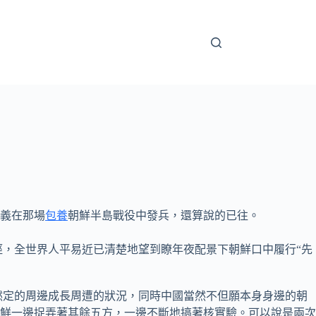
義在那場
包養
朝鮮半島戰役中發兵，還算說的已往。
徑，全世界人平易近已清楚地望到瞭年夜配景下朝鮮口中履行“先
定的周邊成長周遭的狀況，同時中國當然不但願本身身邊的朝
鮮一邊捉弄著其餘五方，一邊不斷地搞著核實驗。可以說是兩次