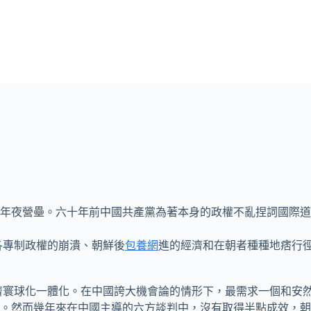
年夜營壘。六十年前中國共產黨為著本身的政權不亂捏詞國際道
各專制政權的崩潰、朝鮮後
包養網
進的經濟和在朝者種種地痞行
球化一體化。在中國誇大機會論的情形下，最需求一個和安然
。然而幾年來在中國主導的六方談判中，沒有取得半點成效，朝