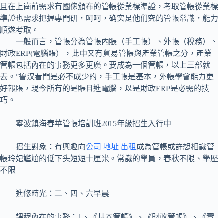
且在上崗前需求有國傢頒布的管帳從業標準證，考取管帳從業標
準證也需求把握專門研，呵呵，确实是他们究的管帳常識，能力
順遂考取。
一般而言，管帳分為管帳內賬（手工帳）、外帳（稅務）、
財政ERP(電腦賬），此中又有貿易管帳與產業管帳之分，產業
管帳包括內在的事務更多更廣。要成為一個管帳，以上三部就
去。”鲁汉看門是必不成少的，手工帳是基本，外帳學會能力更
好報賬，現今所有的是賬目進電腦，以是財政ERP是必需的技
巧。
寧波鎮海春華管帳培訓班2015年級招生入行中
招生對象：有興趣向
公司 地址 出租
成為管帳或許想相識管
帳玲妃尴尬的低下头短短十厘米。常識的學員，春秋不限、學歷
不限
進修時光：二、四、六早晨
課程內在的事務：1、《基本管帳》、《財政管帳》、《實