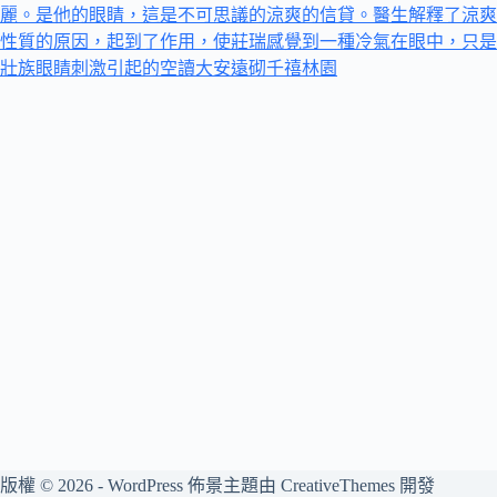
麗。是他的眼睛，這是不可思議的涼爽的信貸。醫生解釋了涼爽
性質的原因，起到了作用，使莊瑞感覺到一種冷氣在眼中，只是
壯族眼睛刺激引起的空讀
大安遠砌
千禧林園
版權 © 2026 - WordPress 佈景主題由
CreativeThemes
開發