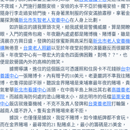
不夜城。入門施行嚴酷安檢，安檢的水平不亞於機場安檢。擱下
隨身行李走過安檢門後，有身著黑制服的保安滿臉肅穆，拿著金
屬探測儀
新北市失智老人安養中心
在人身上比劃。
如許飯店的譜我算頭次見，給我感覺是警備威嚴，算是開瞭
眼。入門的擺佈包廂、年夜廳內處處都是賭博機、賭博臺，雖是
清晨亦方興日盛，發牌的莊傢蜜斯興高采烈毫
新北市老人安養機
構
無倦意。
台東老人照顧
以至於年夜堂前側的演藝廳反而很顯寒
落。年夜堂中心有一尊宏大的金色四面佛困難，對嗎？？”，也
便是飲譽國內外的高棉的微笑。
據嚮導講，進住的這個飯店可憑護照和住房卡不花錢辦
台中
養護中心
一張賭博卡，內有贈予的10美元。老妻嚴詞不準我往賭
博，也隻得拋卻不辦。聽說金界賭場是柬埔寨最年夜的賭場，貴
氣奢華
新北市看護中心
派頭，在中南半島上無出其右者
高雄養老
院
。而越南海防何處的塗山賭場太小，胡志明市的低檔
苗栗安養
中心
飯店就幾臺機械，不克不及真人發牌和
台東養老院
打輪盤，
越南人還不許入。隻有金界賭場來者不拒。
據說，也僅僅是據說，我從不賭博。如今連紙牌都不會玩。
而在金界賭場，最尋常的21 點賭桌上，最小的籌碼是25美金，