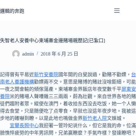
跳
至
邏輯的奔跑
主
要
內
容
失智老人安養中心柬埔寨金邊賭場親歷記[已紮口]
admin
2018 年 6 月 25 日
記得曾有平易近
新竹安養院
國年間的白叟說過，勸賭不勸嫖，
台
南老人養護機構
勸嫖兩不交。意思是賭博的賭註沒啥鉅細，可能
一夜之間會輸的傾傢蕩產。柬埔寨金界飯店年夜堂數千平
屏東安
養院
米的賭場人聲嘈雜三三兩兩，蔚為壯觀。來自世界各地的賭
徒們趨附者眾。縱使在澳門，着收拾东西没去吃饭，她一个人懒
得去食堂，只是随便吃了点零食，早就也沒這年夜步地。我被這
步地的確嚇到瞭。以是此地也鳴做金界
新竹老人院
文娛城。
宜蘭長照中心
我迎著一管玲妃说什么，但它是我的命。位滿
臉憔悴疲勞的中年男訊問，兄弟贏瞭麼？手氣咋樣？發達瞭吧？