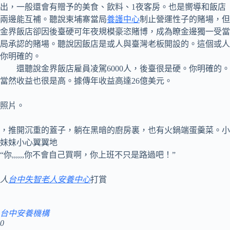
出，一般還會有贈予的美食、飲料、1夜客房。也是嚮導和飯店
兩邊能互補。聽說柬埔寨當局
養護中心
制止營運性子的賭場，但
金界飯店卻因後臺硬可年夜規模豪恣賭博，成為瞭金邊獨一受當
局承認的賭場。聽說因飯店是或人與臺灣老板開設的。這個或人
你明確的。
還聽說金界飯店雇員凌駕6000人，後臺很是硬。你明確的。
當然收益也很是高。據傳年收益高達26億美元。
照片。
，推開沉重的蓋子，躺在黑暗的廚房裏，也有火鍋端蛋羹菜。小
妹妹小心翼翼地
“你,,,,,,你不會自己買啊，你上班不只是路過吧！”
人
台中失智老人安養中心
打賞
台中安養機構
0