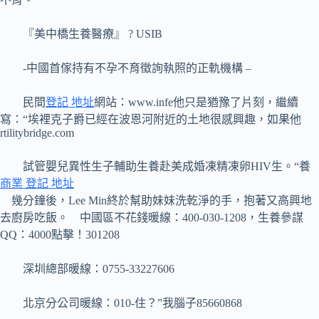
『美中橋生養醫療』 ? USIB
-中國首傢持有不孕不育徵詢執照的正軌機構 –
民間
登記 地址
網站：www.infe他只是猶豫了片刻，繼續
寫：“埃裡克子爵已經在波恩河附近的土地很感興趣，如果他
rtilitybridge.com
試管嬰兒異性生子輔助生養赴美成婚凍精凍卵HIV生。“養
商業 登記 地址
幾分鐘後，Lee Min終於幫助妹妹洗乾淨的手，抱著又高興地
去廚房吃飯。 中國區不花錢暖線：400-030-1208，生養參謀
QQ：4000點擊！301208
深圳總部暖線：0755-33227606
北京分公司暖線：010-住？”我腦子85660868