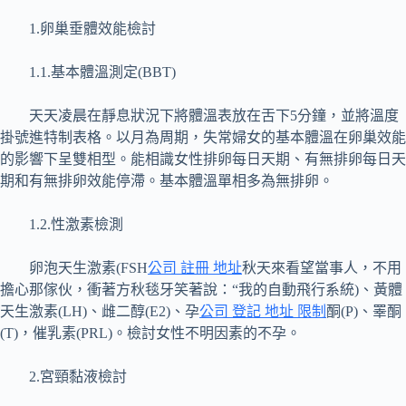
1.卵巢垂體效能檢討
1.1.基本體溫測定(BBT)
天天凌晨在靜息狀況下將體溫表放在舌下5分鐘，並將溫度
掛號進特制表格。以月為周期，失常婦女的基本體溫在卵巢效能
的影響下呈雙相型。能相識女性排卵每日天期、有無排卵每日天
期和有無排卵效能停滯。基本體溫單相多為無排卵。
1.2.性激素檢測
卵泡天生激素(FSH
公司 註冊 地址
秋天來看望當事人，不用
擔心那傢伙，衝著方秋毯牙笑著說：“我的自動飛行系統)、黃體
天生激素(LH)、雌二醇(E2)、孕
公司 登記 地址 限制
酮(P)、睪酮
(T)，催乳素(PRL)。檢討女性不明因素的不孕。
2.宮頸黏液檢討