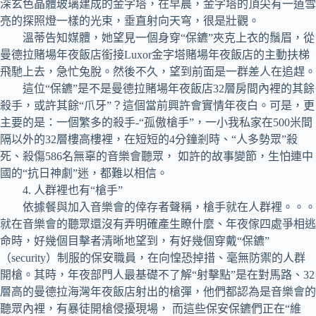
深玄色晶體玻璃建成的金字塔，在早晨，金字塔的頂尖有一道雪
亮的探照燈一樣的光束，垂直射向天穹，很是壯觀。
溫蒂告知媒體，她望見一個身穿“保鑣”夾克上衣的鬚眉，從
曼德拉賭場年夜飯店銜接Luxor金字塔賭場年夜飯店的主動扶梯
飛馳上去，急忙兔脫。然後不久，望到前面是一群差人在追趕。
這位“保鑣”是不是曼德拉賭場年夜飯店32層房間內裡的其餘
殺手，或許其餘“爪牙”？這個當前興許會實情年夜白。可是，更
主要的是：一個繁多的殺手-“孤傲槍手”，一小我私家在500米間
隔以外的32層樓高樓裡，在短短的4分鐘剎時、“人多勢眾”殺
死、殺傷586名無辜的音樂會聽眾， 如許的故事變節，生怕連中
國的“抗日神劇”迷，都難以相信。
4. 人群裡也有“槍手”
依據餐與加入音樂會的倖存者聲稱，槍手就在人群裡。。。
就在音樂會的聽眾還沒有弄明確產生瞭什麼、年夜傢四處爭相逃
命時，好幾個目擊者清晰地望到，有好幾個穿戴“保鑣”
（security）制服的保安職員，在向惶恐掉措、毫無防禦的人群
開槍。其時，年夜部門人最基礎不了解“射擊點”是在對馬路、32
層高的曼德拉海灣年夜飯店射出的槍彈，他們都認為是音樂會的
聽眾內裡，有暴徒開槍侵擾現場， 而這些保安保鑣們正在“維