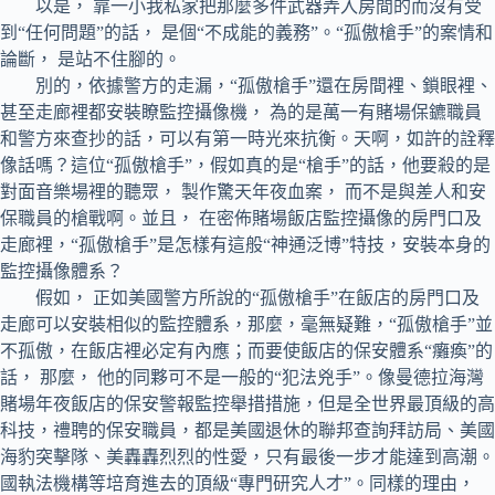
以是， 靠一小我私家把那麼多件武器弄入房間的而沒有受
到“任何問題”的話， 是個“不成能的義務”。“孤傲槍手”的案情和
論斷， 是站不住腳的。
別的，依據警方的走漏，“孤傲槍手”還在房間裡、鎖眼裡、
甚至走廊裡都安裝瞭監控攝像機， 為的是萬一有賭場保鑣職員
和警方來查抄的話，可以有第一時光來抗衡。天啊，如許的詮釋
像話嗎？這位“孤傲槍手”，假如真的是“槍手”的話，他要殺的是
對面音樂場裡的聽眾， 製作驚天年夜血案， 而不是與差人和安
保職員的槍戰啊。並且， 在密佈賭場飯店監控攝像的房門口及
走廊裡，“孤傲槍手”是怎樣有這般“神通泛博”特技，安裝本身的
監控攝像體系？
假如， 正如美國警方所說的“孤傲槍手”在飯店的房門口及
走廊可以安裝相似的監控體系，那麼，毫無疑難，“孤傲槍手”並
不孤傲，在飯店裡必定有內應；而要使飯店的保安體系“癱瘓”的
話， 那麼， 他的同夥可不是一般的“犯法兇手”。像曼德拉海灣
賭場年夜飯店的保安警報監控舉措措施，但是全世界最頂級的高
科技，禮聘的保安職員，都是美國退休的聯邦查詢拜訪局、美國
海豹突擊隊、美轟轟烈烈的性愛，只有最後一步才能達到高潮。
國執法機構等培育進去的頂級“專門研究人才”。同樣的理由，