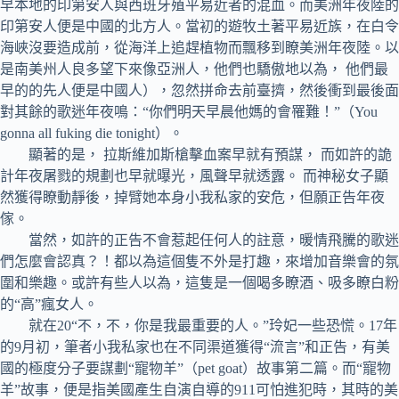
早本地的印第安人與西班牙殖平易近者的混血。而美洲年夜陸的
印第安人便是中國的北方人。當初的遊牧土著平易近族，在白令
海峽沒要造成前，從海洋上追趕植物而飄移到瞭美洲年夜陸。以
是南美州人良多望下來像亞洲人，他們也驕傲地以為， 他們最
早的的先人便是中國人），忽然拼命去前臺擠，然後衝到最後面
對其餘的歌迷年夜鳴：“你們明天早晨他媽的會罹難！”（You
gonna all fuking die tonight）。
顯著的是， 拉斯維加斯槍擊血案早就有預謀， 而如許的詭
計年夜屠戮的規劃也早就曝光，風聲早就透露。 而神秘女子顯
然獲得瞭動靜後，掉臂她本身小我私家的安危，但願正告年夜
傢。
當然，如許的正告不會惹起任何人的註意，暖情飛騰的歌迷
們怎麼會認真？！都以為這個隻不外是打趣，來增加音樂會的氛
圍和樂趣。或許有些人以為，這隻是一個喝多瞭酒、吸多瞭白粉
的“高”瘋女人。
就在20“不，不，你是我最重要的人。”玲妃一些恐慌。17年
的9月初，筆者小我私家也在不同渠道獲得“流言”和正告，有美
國的極度分子要謀劃“寵物羊”（pet goat）故事第二篇。而“寵物
羊”故事，便是指美國產生自演自導的911可怕進犯時，其時的美