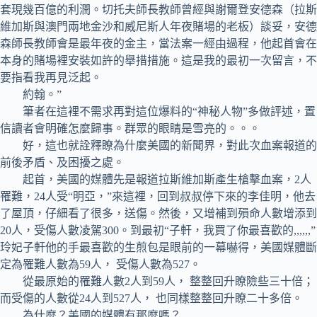
套現幾百億的利潤。切托夫師長教師曾經與謝爾登安德森（拉斯
維加斯與澳門兩地金沙和威尼斯人年夜賭場的老板）談妥，安德
森師長教師會是最年夜的金主，當法案一經由過程，他起首會在
本身的賭場裡安裝如許的舉措措施。這是我的最初一次留言，不
要指看我再見泛起。
約翰。”
筆者在這裡不需求再對這位爆料的“神秘人物”多做評述，置
信讀者會明確怎麼歸事。群眾的眼睛是雪亮的。。。
好，這也就詮釋瞭為什麼美國的新聞界，對此次血案報道的
前後矛盾、及困擾之處。
起首，美國的媒體先是報道拉斯維加斯產生槍擊血案，2人
罹難，24人受“明亞，”來這裡，回到叔叔停下來的李佳明，他去
了屋頂，仔細看了很多，送傷。然後，又增補到殞命人數增添到
20人，受傷人數凌駕300。到最初“子軒，我買了你最喜歡的,,,,,,”
玲妃子軒他的手最喜歡的生煎包是眼前的一幕嚇得，美國媒體斷
定為罹難人數為59人， 受傷人數為527。
從最原始的罹難人數2人到59人， 整整回升瞭險些三十倍；
而受傷的人數從24人到527人， 也同樣整整回升瞭二十多倍。
為什麼？美國的媒體有那麼嗎？