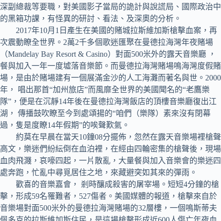
深副總裁等要職，對美國影子當局的詭計與說謊局、國際政治中
的黑箱功課，有怪異的研討、看法、及深奧的分析。
2017年10月1日產生在美國的賭城拉斯維加斯槍擊血案，再
次震動瞭全世界。2萬2千多個歌迷匯聚在曼德拉海灣年夜賭場
（Mandelay Bay Resort & Casino）對面500米外的露天音樂廳 ，
餐與加入一年一度墟落音樂節。而曼德拉海灣賭場鳴海灣度假賭
場，是由於賭場建有一個展滿金沙的人工海灘而著名與世。2000
年， 唱出那首“加州旅店”而風靡全世界的美國聞名的“老鷹樂
隊”，便是在沉靜14年後在曼德拉海灣飯店的頂樓音樂廳復出江
湖， 傳播鼓吹瞭至今到處頌揚的“咱們（樂隊）素來沒有閉幕
過，隻是度瞭14年假期”的唉聲歎氣。
約莫在早晨在當天10鐘08分擺佈，忽然在露天音樂場裡槍聲
高文，樂迷們紛紜倒在血泊裡，在經由四輪密集的槍聲後，現場
血肉飛濺，哀嚎四起，一片散亂，大量餐與加入音樂會的樂迷四
處奔跑，忙亂中尋覓居住之地，來藏避突如其來的彈雨。
歡喜的音樂嘉會， 剎時釀成殺害的屠宰場。短短4分鐘的槍
擊，形成59名罹難者，527傷者。美國媒體的報道，槍擊來自於
音樂場對面500米外的曼德拉海灣賭場的32層樓，一個鳴斯蒂夫
佩多克的拉斯維加斯住民，是這場槍擊形成近600人傷亡年夜血