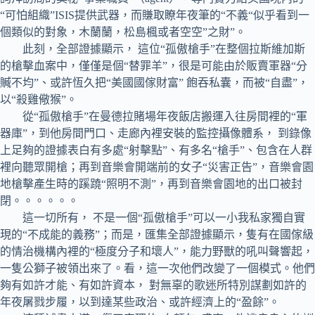
“可怕組織”ISIS提供武器，而賺取瞭年夜筆的“不義“似乎看到一
個類似的對象，木蘭蘭，松島楓或者空空”之財”。
此刻，全部證據顯示， 這位“孤傲槍手”在整個拉斯維加斯
的槍擊血案中，僅僅是個“替罪羊”，很是可能由於販賣軍器“分
贓不均”、或許恆久把“美國國傢財富” 飽吞私囊，而被“自盡”，
以“殺雞儆猴”。
從“孤傲槍手”在曼德拉賭場年夜飯店搬運入往房間裡的“軍
器庫”，到他房間門口、走廊內裡安裝的監控攝像體系， 到錄像
上足夠的證據表白有多處“射擊點”、有多名“槍手”、包含在人群
裡向聽眾開槍；再到音樂會開端前的女子“災害正告”，音樂會園
地槍擊產生時的蹊蹺“照明不測”，再到音樂會園地的出口被封
閉。。。。。。
這一切所有， 不是一個“孤傲槍手”可以一小我私家獨自實
現的“不成能的義務”；而是，匯集全部證據顯示，隻有在國傢級
的情治機構內裡的“極度分子和壞人”，能力野獸的吼叫聲響起，
一隻公獅子被領出來了。看，這一次他們改變了一個模式。他們
夠有如許才能、有如許資本， 對無辜的歌迷所特別謀劃如許的
年夜屠戮步履，以到達某些政治、或許經濟上的“盈餘”。