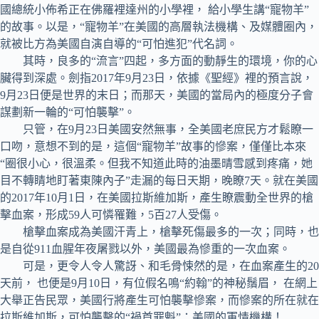
國總統小佈希正在佛羅裡達州的小學裡， 給小學生講“寵物羊”
的故事。以是，“寵物羊”在美國的高層執法機構、及媒體圈內，
就被比方為美國自演自導的“可怕進犯”代名詞。
其時，良多的“流言”四起，多方面的動靜生的環境，你的心
臟得到深處。劍指2017年9月23日，依據《聖經》裡的預言說，
9月23日便是世界的末日；而那天，美國的當局內的極度分子會
謀劃新一輪的“可怕襲擊”。
只管，在9月23日美國安然無事，全美國老庶民方才鬆瞭一
口吻，意想不到的是，這個“寵物羊”故事的慘案，僅僅比本來
“圈很小心，很溫柔。但我不知道此時的油墨晴雪感到疼痛，她
目不轉睛地盯著東陳內子”走漏的每日天期，晚瞭7天。就在美國
的2017年10月1日，在美國拉斯維加斯，產生瞭震動全世界的槍
擊血案，形成59人可憐罹難，5百27人受傷。
槍擊血案成為美國汗青上，槍擊死傷最多的一次；同時，也
是自從911血腥年夜屠戮以外，美國最為慘重的一次血案。
可是，更令人令人驚訝、和毛骨悚然的是，在血案產生的20
天前， 也便是9月10日，有位假名鳴“約翰”的神秘鬚眉， 在網上
大舉正告民眾，美國行將產生可怕襲擊慘案，而慘案的所在就在
拉斯維加斯，可怕襲擊的“禍首罪魁”：美國的軍情機構！