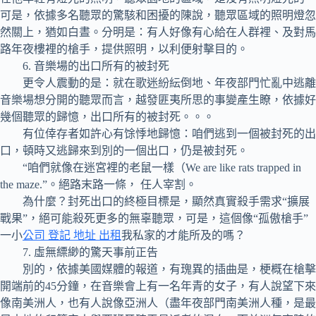
可是，依據多名聽眾的驚駭和困擾的陳說，聽眾區域的照明燈忽
然關上，猶如白晝。分明是：有人好像有心給在人群裡、及對馬
路年夜樓裡的槍手，提供照明，以利便射擊目的。
6. 音樂場的出口所有的被封死
更令人震動的是：就在歌迷紛紜倒地、年夜部門忙亂中逃離
音樂場想分開的聽眾而言，越發匪夷所思的事變產生瞭，依據好
幾個聽眾的歸憶，出口所有的被封死。。。
有位倖存者如許心有馀悸地歸憶：咱們逃到一個被封死的出
口，頓時又逃歸來到別的一個出口，仍是被封死。
“咱們就像在迷宮裡的老鼠一樣（We are like rats trapped in
the maze.”。絕路末路一條， 任人宰割。
為什麼？封死出口的終極目標是，顯然真實殺手需求“擴展
戰果”，絕可能殺死更多的無辜聽眾，可是，這個像“孤傲槍手”
一小
公司 登記 地址 出租
我私家的才能所及的嗎？
7. 虛無縹緲的驚天事前正告
別的，依據美國媒體的報道，有瑰異的插曲是，梗概在槍擊
開端前的45分鐘，在音樂會上有一名年青的女子，有人說望下來
像南美洲人，也有人說像亞洲人（盡年夜部門南美洲人種，是最