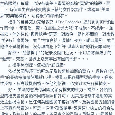
主的暱稱）追債，也沒有南美洲毒販的為追“毒資”的追殺，而
且， 有個誕生在菲律賓的澳洲藉的女伴侶為伴，堪稱是“美國
夢”的典範模範， 活得很“潤澤津潤”。
槍手的弟弟艾力克佩多克（Eric Paddock）聽到哥哥的“寒血
作案”後， 年夜吃一驚，在震動之馀大喊“不成能、不成能”，並
描寫，他的這位“孤傲槍手”哥哥，對政治一點也不關懷，對宗教
也沒有什麼愛好，並且性情爽朗，暖情年夜方，餬口優勝，並且
他也不是精神病，沒有理由犯下如許“滅盡人環”的滔天罪惡啊。
顯然，“孤傲槍手”的配景及餬口近況， 不切合寒血殺手的
“框架”，究竟，世界上沒有事出有因的“恨”。。。
2. 槍手房間裡、傢裡的“武器庫”
依據美國聯邦查詢拜訪局及拉斯維加斯的警方， 過後在“兇
手”的曼德拉海灣賭場飯店裡，找到23把各種型號的手槍、進犯
性步槍、及高效機關槍。在他的傢裡，也找到19把各種槍支。
好， 美國的憲法付與國民領有槍支的權力。當然，各類類
型的槍支會有各類不同的執照和許可， 尤其是槍擊中運用的高
效主動機關槍，是任何美國國民不容許領有、及美國槍支鋪銷會
上不容許發賣的。可是，這個“孤傲槍手”領有這些槍支的符合法
規性、及這些槍支的來歷，不是本文的重點。重點是，“孤傲槍