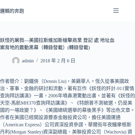
跳
至
邏輯的奔跑
主
要
內
容
妖怪的屠戮—美國拉斯維加斯槍擊商業 登記 處 地址血
案背地的震動黑幕（轉錄發載）(轉錄發載)
admin
2018 年 2 月 6 日
作者簡介：劉鐵俠（Dennis Liu)，美籍華人。恆久從事美國政
治、軍事、金融的研討和流動，著有巨作《妖怪的奸計-911實情
查詢拜訪講演》一書，2006年噴鼻港驚動出書。並著有《妖怪的
天空-馬航MH370查詢拜訪講演》、《特朗普不測被選，仍是美
國的一場政變？》、《美國總統選舉的幕後黑手》等出色文章。
作者在美國已經開設源豐泰金融投資公司，擔任美國運通
（American Express）公司資深投資參謀、華爾街年夜鱷摩根斯
丹利(Morgan Stanley)資深副總裁、美聯投資公司（Wachovia) 資