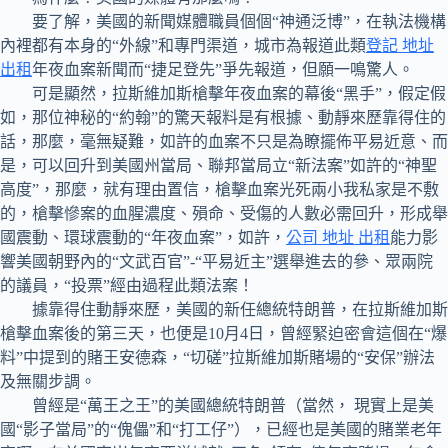
要了解，美國的新聞媒體職員個個“神通泛博”，在執法機構
內裡都有本身的“外線”和專門渠道，城市為報道此類
登記 地址
出租
年夜血案新聞而“捷足登先”爭先報道，但願一鳴驚人。
可是顯然，拉斯維加斯槍擊年夜血案的幕後“黑手”，假定假
如，那位神秘的“約翰”的驚天報料是有根據、動靜來歷靠得住的
話，那麼，毫無疑難，如許的血案不只是為瞭擺佈平易近意、而
是，可以回升到美國州當局、聯邦當局立“新法案”如許的“神聖
高度”，那麼，就有理由置信，槍擊血案光死兩小我私家是不敷
的，槍擊慘案的血腥濃度、殞命、受傷的人數必需回升，形成舉
國震動、環球震動的“年夜血案”，如許，
公司 地址 出租
能力影
響美國朝野內的“文武百官”-“平易近主”選舉進去的參、眾兩院
的議員，“投票”經由過程此類法案！
據靠得住動靜來歷，美國的新任總統特朗普，在拉斯維加斯
槍擊血案後的第三天，也便是10月4日，曾經緊迫密會這個在“爆
料”中提到的賭王安德森，“切磋”拉斯維加斯賭場的“安保”辦法
及無關步調。
曾經是“萬王之王”的美國總統特朗普（當然， 現實上是美
國“影子當局”的“傀儡”和“打工仔”），已經也是美國的賭業老年