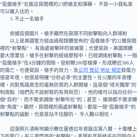
“孤傲槍手”在飯店房間裡的23把槍支和彈藥， 不是一小我私家
可以搬入往的。
3. 不止一名槍手
依據這個圖片，槍手顯然在房間不同射擊點向人群掃射
以上是美國警方經由過程媒體發佈的“孤傲槍手”的32層房間
裡的“射擊點”， 有兩處被擊碎的玻璃窗；也便是說，美國媒體
要大眾置信，槍手在射擊的經過歷程中，已經調換射擊點。一個
“孤傲槍手”在4分鐘的間隙，發射瞭200發槍彈，形成瞭近586人
的傷亡，也便是說，槍手的效力、及
公司 登記 地址 規定
殺傷力
很是年夜，他很是明確“分秒必爭”的主要性。在32層的年夜樓
裡，向對馬路高空的毫無防禦的人群開槍，這是個“得天獨厚”的
制高點（咱們先不說射程的有用與否），他的槍可以指向任何一
個“目的”、而不需求調換“射擊所在”的；甚至， 連頭都不需求轉
換“角度”。顯然，房間裡的兩處射擊點，都是一個“孤傲槍手”的
射擊點的論斷，也是是站不住腳的， 令人難以相信。
這張照片清晰地顯示瞭在曼德拉年夜飯店第八層、十層樓上
下的窗口，有三處閃亮的“射擊點”，表現有其餘槍手在同時向人