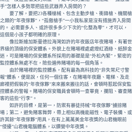
手”怎樣人多勢眾把這些武器弄入房間的？
要了解，要把23各種槍械、包含主動步槍、衝鋒槍、機關槍
之類的“年夜傢夥”，“孤傲槍手”一小我私家是沒有措施弄入房間
的。 必需要多人、或許很多多少下次的“化整為零”，才可以，
這個是小孩子都明確的原理。
像拉斯維加斯曼德拉海灣如許的年夜飯店年夜賭場，有著世
界級的頂級的保安體系。外貌上在賭場裡處處燈紅酒綠、紙醉金
迷，可是賭場的保安體系所採用的基礎是是“外松內緊”，緊密的
監控體系無處不在，險些遍佈賭場的每一個角落。
由於賭場裡的監控體系，配有最為高科技的“非失常尺寸警
報”體系，便是說，任何一個住客，在賭場年夜廳、電梯、及走
廊裡把假裝的“年夜傢夥”來來搬來搬往的話，會頓時惹起保安監
控體系的警報。賭場的保安職員會頓時一查畢竟，攔阻、審查賭
客的這些“行李”。
如許的目標，是第一，防禦有暴徒持械“年夜傢夥”擄掠賭
場；第二，避免賭客舞弊，帶上相似高機能磁性、電子裝備、或
許其餘“年夜傢夥”用具，在有上萬萬美金年夜獎的山君機眼前
“侵擾”山君機電腦體系，以鑽營中年夜獎。