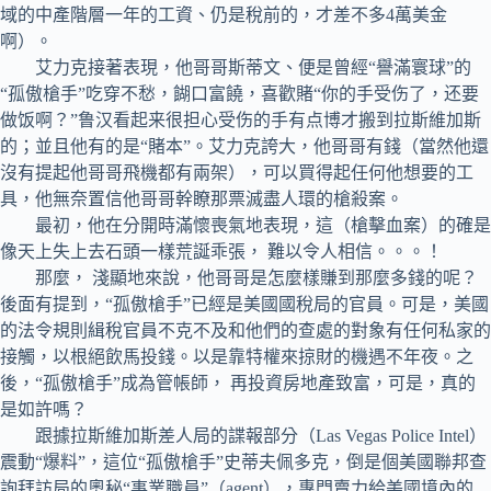
域的中產階層一年的工資、仍是稅前的，才差不多4萬美金
啊）。
艾力克接著表現，他哥哥斯蒂文、便是曾經“譽滿寰球”的
“孤傲槍手”吃穿不愁，餬口富饒，喜歡賭“你的手受伤了，还要
做饭啊？”鲁汉看起来很担心受伤的手有点博才搬到拉斯維加斯
的；並且他有的是“賭本”。艾力克誇大，他哥哥有錢（當然他還
沒有提起他哥哥飛機都有兩架），可以買得起任何他想要的工
具，他無奈置信他哥哥幹瞭那票滅盡人環的槍殺案。
最初，他在分開時滿懷喪氣地表現，這（槍擊血案）的確是
像天上失上去石頭一樣荒誕乖張， 難以令人相信。。。！
那麼， 淺顯地來說，他哥哥是怎麼樣賺到那麼多錢的呢？
後面有提到，“孤傲槍手”已經是美國國稅局的官員。可是，美國
的法令規則緝稅官員不克不及和他們的查處的對象有任何私家的
接觸，以根絕飲馬投錢。以是靠特權來掠財的機遇不年夜。之
後，“孤傲槍手”成為管帳師， 再投資房地產致富，可是，真的
是如許嗎？
跟據拉斯維加斯差人局的諜報部分（Las Vegas Police Intel）
震動“爆料”，這位“孤傲槍手”史蒂夫佩多克，倒是個美國聯邦查
詢拜訪局的奧秘“事業職員”（agent），專門賣力給美國境內的