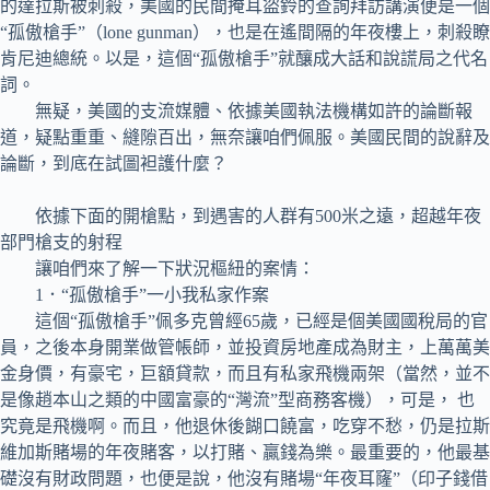
的達拉斯被刺殺，美國的民間掩耳盜鈴的查詢拜訪講演便是一個
“孤傲槍手”（lone gunman），也是在遙間隔的年夜樓上，刺殺瞭
肯尼迪總統。以是，這個“孤傲槍手”就釀成大話和說謊局之代名
詞。
無疑，美國的支流媒體、依據美國執法機構如許的論斷報
道，疑點重重、縫隙百出，無奈讓咱們佩服。美國民間的說辭及
論斷，到底在試圖袒護什麼？
依據下面的開槍點，到遇害的人群有500米之遠，超越年夜
部門槍支的射程
讓咱們來了解一下狀況樞紐的案情：
1．“孤傲槍手”一小我私家作案
這個“孤傲槍手”佩多克曾經65歲，已經是個美國國稅局的官
員，之後本身開業做管帳師，並投資房地產成為財主，上萬萬美
金身價，有豪宅，巨額貸款，而且有私家飛機兩架（當然，並不
是像趙本山之類的中國富豪的“灣流”型商務客機），可是， 也
究竟是飛機啊。而且，他退休後餬口饒富，吃穿不愁，仍是拉斯
維加斯賭場的年夜賭客，以打賭、贏錢為樂。最重要的，他最基
礎沒有財政問題，也便是說，他沒有賭場“年夜耳窿”（印子錢借