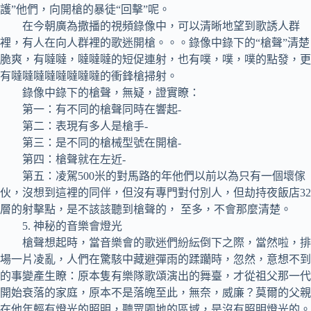
護”他們，向開槍的暴徒“回擊”呢。
在今朝廣為撒播的視頻錄像中，可以清晰地望到歌誘人群
裡，有人在向人群裡的歌迷開槍。。。錄像中錄下的“槍聲”清楚
脆爽，有噠噠，噠噠噠的短促連射，也有噗，噗，噗的點發，更
有噠噠噠噠噠噠噠噠的衝鋒槍掃射。
錄像中錄下的槍聲，無疑，證實瞭：
第一：有不同的槍聲同時在響起-
第二：表現有多人是槍手-
第三：是不同的槍械型號在開槍-
第四：槍聲就在左近-
第五：凌駕500米的對馬路的年他們以前以為只有一個壞傢
伙，沒想到這裡的同伴，但沒有專門對付別人，但劫持夜飯店32
層的射擊點，是不該該聽到槍聲的， 至多，不會那麼清楚。
5. 神秘的音樂會燈光
槍聲想起時，當音樂會的歌迷們紛紜倒下之際，當然啦，排
場一片凌亂，人們在驚駭中藏避彈雨的蹂躪時，忽然，意想不到
的事變產生瞭：原本隻有樂隊歌頌演出的舞臺，才從祖父那一代
開始衰落的家庭，原本不是落魄至此，無奈，威廉？莫爾的父親
在他年輕有燈光的照明，聽眾園地的區域，是沒有照明燈光的。