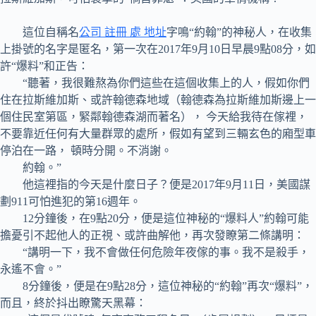
這位自稱名
公司 註冊 處 地址
字鳴“約翰”的神秘人，在收集
上掛號的名字是匿名，第一次在2017年9月10日早晨9點08分，如
許“爆料”和正告：
“聽著，我很難熬為你們這些在這個收集上的人，假如你們
住在拉斯維加斯、或許翰德森地域（翰德森為拉斯維加斯邊上一
個住民室第區，緊鄰翰德森湖而著名）， 今天給我待在傢裡，
不要靠近任何有大量群眾的處所，假如有望到三輛玄色的廂型車
停泊在一路， 頓時分開。不消謝。
約翰。”
他這裡指的今天是什麼日子？便是2017年9月11日，美國謀
劃911可怕進犯的第16週年。
12分鐘後，在9點20分，便是這位神秘的“爆料人”約翰可能
擔憂引不起他人的正視、或許曲解他，再次發瞭第二條講明：
“講明一下，我不會做任何危險年夜傢的事。我不是殺手，
永遙不會。”
8分鐘後，便是在9點28分，這位神秘的“約翰”再次“爆料”，
而且，終於抖出瞭驚天黑幕：