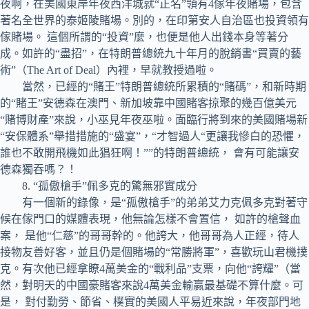
夜啊，在美國東岸年夜西洋城就“正名”領有4傢年夜賭場，包含
著名全世界的泰姬陵賭場。別的，在印第安人自治區也投資領有
傢賭場。 這個所謂的“投資”麼，也便是他人出錢本身等著分
成。如許的“盡招”，在特朗普總統九十年月的脫銷書“買賣的藝
術”（The Art of Deal）內裡，早就教授過啦。
當然，已經的“賭王”特朗普總統所累積的“賭碼”，和新時期
的“賭王”安德森在澳門、新加坡靠中國賭客掠聚的幾百億美元
“賭博財產”來說，小巫見年夜巫啦。面臨行將到來的美國賭場新
“安保體系”舉措措施的“盛宴”，“才智過人“更讓我慘白的恐懼，
誰也不敢開飛機如此猖狂啊！””的特朗普總統， 會有可能讓安
德森獨吞嗎？！
8. “孤傲槍手”佩多克的驚無邪實成分
有一個新的錄像，是“孤傲槍手”的弟弟艾力克佩多克對著守
候在傢門口的媒體表現，他無論怎樣不會置信， 如許的槍聲血
案， 是他“仁慈”的哥哥幹的。他誇大，他哥哥為人正經，待人
接物友善好客，並且仍是個賭場的“常勝將軍”，喜歡玩山君機撲
克。有次他已經拿瞭4萬美金的“戰利品”支票，向他“誇耀”（當
然，對明天的中國豪賭客來說4萬美金輸贏最基礎不算什麼。可
是， 對付勤勞、節省、樸實的美國人平易近來說，年夜部門地