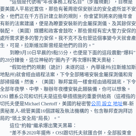
“這個是代號鳴“年夜事務工程名目”（步履規劃），目標是
要美國人平易近置信，那些有著周密保安辦法的安全處所並不安
全，他們正在千方百計建立新的規則， 你會望到將來的幾年會
有新的法案建議，便是為瞭要安裝新的金屬探測儀、及其餘保安
裝配。（美國）媒體和政客會鼓吹，那些曾經有宏大警力安保的
處所需求更多的警力安保。我不克不及包管這個事變今天就會產
生，可是，拉斯維加斯曾經是他們的目的。”
到瞭9月10日早晨的9點55分，也便是下面的這段震動“爆料”
的28分鐘後，這位神秘的“圈內子”再次爆料驚天奧秘：
“假如他們的規劃（詭計）未遂的話， 內華達州(拉斯維加斯
地點州)就會經由過程法案，下令全部賭場安裝金屬探測儀和背
部掃描儀。然後，（美國）聯邦當局一樣會經由過程謎底，下令
全部年夜學、中學、聯辦年夜樓安裝此類裝備，你可以想象。
OSI 體系公司和切托夫是這些舉措措施的重要供給商（這裡指的
切托夫便是Michael Chertoff，美國的秘密警
公司 設立 地址
察-新
奧秘差人-統管美國16個諜報及執法機構的、包含聯邦查詢拜訪
局的“領土安全局”局長）。”
這位“約翰”繼承爆出驚天黑幕：
“差不多2020年擺佈，OSI跟切托夫就匯合併，全部股東會