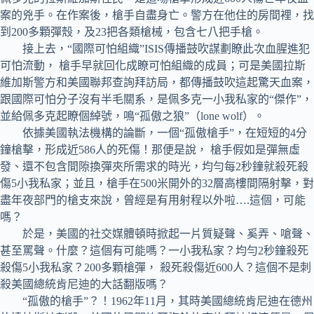
案的兇手。在作案後，槍手自盡身亡。警方在他住的房間裡，找
到200多顆彈殼，及23把各類槍械，包含七八把手槍。
接上去，“國際可怕組織”ISIS傳播鼓吹謀劃瞭此次血腥進犯
可怕流動， 槍手早就回化成瞭可怕組織的成員；可是美國拉斯
維加斯警方和美國聯邦查詢拜訪局，都傳播鼓吹這起驚天血案，
跟國際可怕分子沒有半毛關系，是佩多克一小我私家的“傑作”，
並給佩多克起瞭個綽號，鳴“孤傲之狼”（lone wolf）。
依據美國執法機構的論斷，一個“孤傲槍手”，在短短的4分
鐘槍擊，形成近586人的死傷！那便是說， 槍手假如是彈無虛
發、還不包含間隙換彈夾所需求的時光，均勻每2秒鐘就殺死殺
傷5小我私家；並且，槍手在500米開外的32層高樓間隔射擊，對
盡年夜部門的槍支來說，曾經是有用射程以外啦….這個，可能
嗎？
於是，美國的社交媒體頓時掀起一片質疑聲、奚弄、嗆聲、
甚至罵聲。什麼？這個有可能嗎？一小我私家？均勻2秒鐘殺死
殺傷5小我私家？200多顆槍彈， 殺死殺傷近600人？這個不是刺
殺美國總統肯尼迪的大話翻版嗎？
“孤傲的槍手”？！1962年11月，其時美國總統肯尼迪在德州