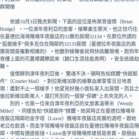
群開槍
依據10月3日雅虎新聞，下面的這位是佈萊恩俊傑（Brian
Hodge），一位澳年夜利亞的旅客，槍擊產生那天，他正恰巧住
在曼德拉海灣賭場年夜飯店的32層的房間32134，在那位所謂的
“孤傲槍手”佩多克住在隔鄰的32135房間（曼德拉年夜飯店的高
層房間是複數相連的）。他聽到槍聲後就飛快逃離現場，跑到年
夜樓上面的花叢裡藏瞭起來（餬口生涯技能高啊），安全逃過劫
難。
俊傑歸到澳年夜利亞後， 驚魂不決，頓時告知媒體“快遞郵
件”（Courier Mail），對拉斯維加斯的槍擊血案誓誓旦旦地表
現：盡對不止一個槍手！他望見好幾小我私家入出房間，而且之
後拉斯維加斯差人，還打死別的一個穿“保鑣”上衣夾克的人。
別的，也是一位來自澳年夜利亞的女旅客溫蒂米（Wendy
Miller），同樣告知“快遞郵件”媒體，她其時正在曼德拉賭場年
夜飯店隔鄰的金字塔（Luxor）賭場年夜飯店底層的酒吧，跟她
老公在飲酒。而金字塔賭場年夜飯店就在曼德拉賭場年夜飯店隔
鄰，中間有通道銜接。Luxor金字塔賭場修建很是奇異，是個由