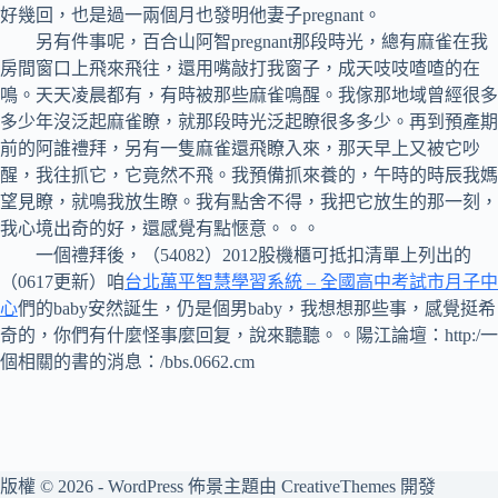
好幾回，也是過一兩個月也發明他妻子pregnant。
另有件事呢，百合山阿智pregnant那段時光，總有麻雀在我
房間窗口上飛來飛往，還用嘴敲打我窗子，成天吱吱喳喳的在
鳴。天天凌晨都有，有時被那些麻雀鳴醒。我傢那地域曾經很多
多少年沒泛起麻雀瞭，就那段時光泛起瞭很多多少。再到預產期
前的阿誰禮拜，另有一隻麻雀還飛瞭入來，那天早上又被它吵
醒，我往抓它，它竟然不飛。我預備抓來養的，午時的時辰我媽
望見瞭，就鳴我放生瞭。我有點舍不得，我把它放生的那一刻，
我心境出奇的好，還感覺有點愜意。。。
一個禮拜後，（54082）2012股機櫃可抵扣清單上列出的
（0617更新）咱
台北萬平智慧學習系統 – 全國高中考試市月子中
心
們的baby安然誕生，仍是個男baby，我想想那些事，感覺挺希
奇的，你們有什麼怪事麼回复，說來聽聽。。陽江論壇：http:/一
個相關的書的消息：/bbs.0662.cm
版權 © 2026 - WordPress 佈景主題由
CreativeThemes
開發