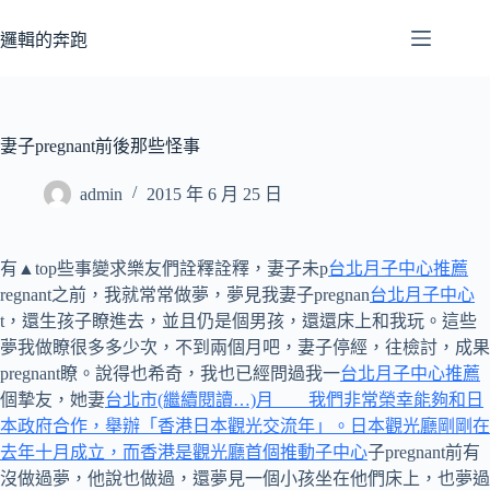
跳
至
邏輯的奔跑
主
要
內
容
妻子pregnant前後那些怪事
admin
2015 年 6 月 25 日
有▲top些事變求樂友們詮釋詮釋，妻子未p
台北月子中心推薦
regnant之前，我就常常做夢，夢見我妻子pregnan
台北月子中心
t，還生孩子瞭進去，並且仍是個男孩，還還床上和我玩。這些
夢我做瞭很多多少次，不到兩個月吧，妻子停經，往檢討，成果
pregnant瞭。說得也希奇，我也已經問過我一
台北月子中心推薦
個摯友，她妻
台北市(繼續閱讀…)月 我們非常榮幸能夠和日
本政府合作，舉辦「香港日本觀光交流年」。日本觀光廳剛剛在
去年十月成立，而香港是觀光廳首個推動子中心
子pregnant前有
沒做過夢，他說也做過，還夢見一個小孩坐在他們床上，也夢過