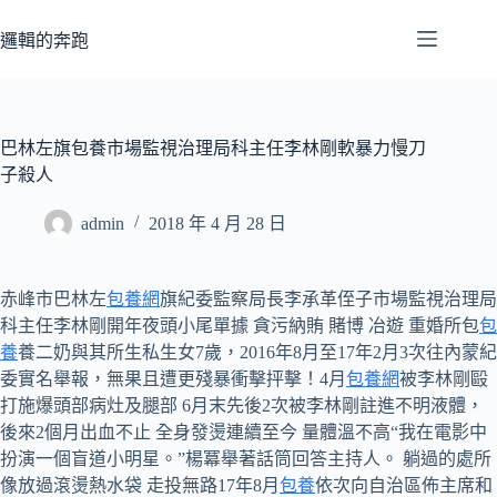
跳
至
邏輯的奔跑
主
要
內
容
巴林左旗包養市場監視治理局科主任李林剛軟暴力慢刀
子殺人
admin
2018 年 4 月 28 日
赤峰市巴林左
包養網
旗紀委監察局長李承革侄子市場監視治理局
科主任李林剛開年夜頭小尾單據 貪污納賄 賭博 冶遊 重婚所包
包
養
養二奶與其所生私生女7歲，2016年8月至17年2月3次往內蒙紀
委實名舉報，無果且遭更殘暴衝擊抨擊！4月
包養網
被李林剛毆
打施爆頭部病灶及腿部 6月末先後2次被李林剛註進不明液體，
後來2個月出血不止 全身發燙連續至今 量體溫不高“我在電影中
扮演一個盲道小明星。”楊冪舉著話筒回答主持人。 躺過的處所
像放過滾燙熱水袋 走投無路17年8月
包養
依次向自治區佈主席和