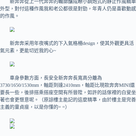
新奔奔從上一代奔奔的輪廓釀成瞭小鋼炮式的靜止作風轎車
外型，對付這種作風我和老公都很是對勁，年青人仍是喜歡動感
的作風。
新奔奔采用年夜嘴式的下入氣格柵design，使其外觀更具活
氣元素，更能切近我的心~
車身參數方面，長安全新奔奔長寬高分離為
3730/1650/1530mm，軸距到達2410mm，軸距比現款奔奔MINI還
要長一些，後排搭乘搭座空間有所晉陞，如許的話傢裡的白叟坐
著也會更愜意呢。（原諒樓主能記的這麼精準，由於樓主是完善
主義的童貞座，以是你懂的= =）