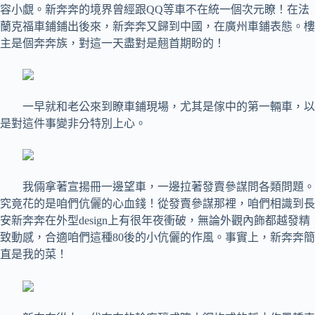
容小覷。新奔奔的境界曾經跟QQ等車不在統一個次元瞭！在法
蘭克福車鋪鋪出後來，新奔奔又歸到中國，在廣州車鋪表態。樓
主是個奔奔族，對這一天盡對是翹首期盼的！
一早就和老公來到瞭車鋪現場，尤其是傢中的第一輛車，以
是對這件事變非分特別上心。
我倆拿著宣揚冊一邊望車，一邊拉著發賣參謀問各類問題。
究竟花的是咱們伉儷的心血錢！從發賣參謀那裡，咱們相識到長
安新奔奔在外型design上有很年夜衝破，無論外觀內飾都越發精
致動感，合適咱們這種80後的小伉儷的作風。事實上，新奔奔簡
直是我的菜！