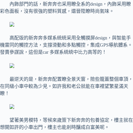
內飾部門的話，新奔奔也采用瞭全系的design，內飾采用瞭
彩色面板，沒有很強的塑料質感，還晉陞瞭時尚氣味。
高配版的新奔奔多媒系統統采用全觸摸屏design，與智能手
機雷同的觸控方法，支撐滑動和多點觸控，集成GPS導航體系。
發賣參謀說，這但是car 多媒系統統中比力高等的！
最逆天的是，新奔奔配置瞭全景天窗，險些籠蓋整個車頂，
在同級小車中較為少見。如許我和老公就能在車裡望繁星滿天
瞭！
望著美男模特，等候來歲簽下新奔奔的包養協定，樓主就在
想開如許的小車出門，樓主也能剎時釀成白富美呢。