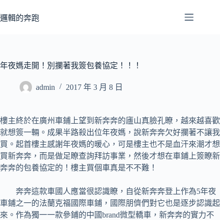
跳
至
邏輯的奔跑
主
要
內
容
年夜媽走開！別攔著我簽包養協定！！！
admin
2017 年 3 月 8 日
樓主終於在廣州車鋪上望到新奔奔的廬山真臉孔瞭，越來越喜歡
就想簽一輛。成果半路殺出位年夜媽，說新奔奔欠好攔著不讓我
買。起首樓主感謝年夜媽的暖心，可是樓主也不是血汗來潮才想
買新奔奔，而是做足瞭查詢拜訪事業，然後才想在車鋪上簽瞭新
奔奔的包養協定的！樓主買個車真是不不難！
奔奔這款車國人應當很認識瞭，自從新奔奔登上作為5年夜
車鋪之一的法蘭克福國際車鋪，國際朋儕們對它也是逐步認識起
來。作為獨一一款參鋪的中國brand微型轎車，新奔奔的實力不