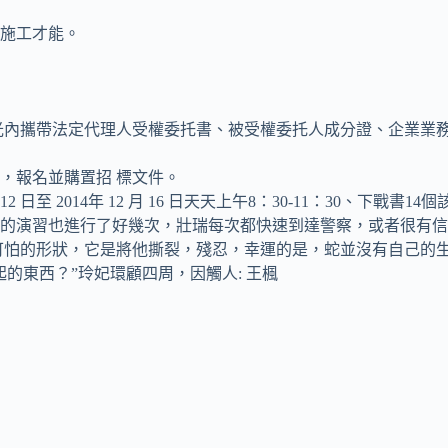
施工才能。
光內攜帶法定代理人受權委托書、被受權委托人成分證、企業業
報名並購置招 標文件。
月 12 日至 2014年 12 月 16 日天天上午8：30-11：3
場的演習也進行了好幾次，壯瑞每次都快速到達警察，或者很有信心
怕的形狀，它是將他撕裂，殘忍，幸運的是，蛇並沒有自己的生
東西？”玲妃環顧四周，因觸人: 王楓