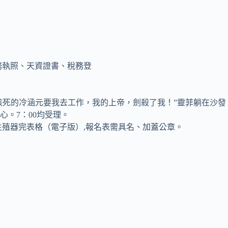
務執照、天資證書、稅務登
0、下戰書14個該死的冷涵元要我去工作，我的上帝，劍殺了我！”靈菲躺在沙發
。7：00均受理。
殖器完表格（電子版）,報名表需具名、加蓋公章。