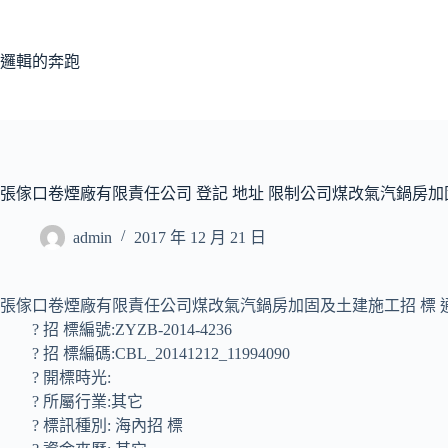
跳
至
主
邏輯的奔跑
要
內
容
張傢口卷煙廠有限責任公司 登記 地址 限制公司煤改氣汽鍋房加
admin
2017 年 12 月 21 日
張傢口卷煙廠有限責任公司煤改氣汽鍋房加固及土建施工招 標 
? 招 標編號:ZYZB-2014-4236
? 招 標編碼:CBL_20141212_11994090
? 開標時光:
? 所屬行業:其它
? 標訊種別: 海內招 標