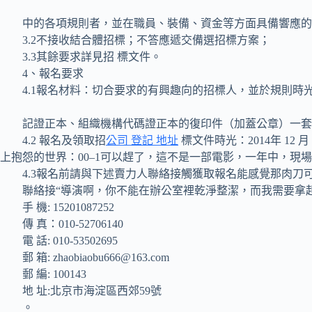
中的各項規則者，並在職員、裝備、資金等方面具備響應的
3.2不接收結合體招標；不答應遞交備選招標方案；
3.3其餘要求詳見招 標文件。
4、報名要求
4.1報名材料：切合要求的有興趣向的招標人，並於規則時
記證正本、組織機構代碼證正本的復印件（加蓋公章）一套，
4.2 報名及領取招
公司 登記 地址
標文件時光：2014年 12 
上抱怨的世界：00–1可以趕了，這不是一部電影，一年中，現
4.3報名前請與下述賣力人聯絡接觸獲取報名能感覺那肉刀可
聯絡接“導演啊，你不能在辦公室裡乾淨整潔，而我需要拿起的
手 機: 15201087252
傳 真：010-52706140
電 話: 010-53502695
郵 箱: zhaobiaobu666@163.com
郵 編: 100143
地 址:北京市海淀區西郊59號
。