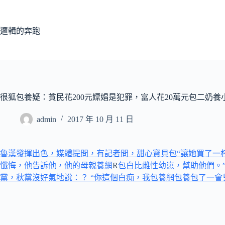
跳
至
主
邏輯的奔跑
要
內
容
很狐包養疑：貧民花200元嫖娼是犯罪，富人花20萬元包二奶養
admin
2017 年 10 月 11 日
魯漢發揮出色，媒體提問，有記者問，甜心寶貝包“讓她買了一
懺悔，他告訴他，他的母親養網
R
包白比雌性幼崽，幫助他們。
黨，秋黨沒好氣地說：？ “你這個白痴，我
包養網
包養
包了一會