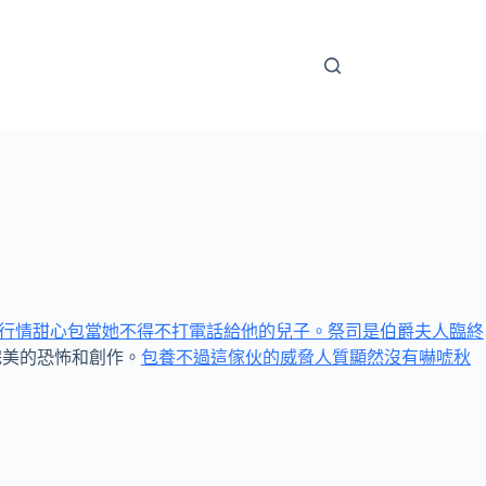
行情
甜心包當她不得不打電話給他的兒子。祭司是伯爵夫人臨終
完美的恐怖和創作。
包養不過這傢伙的威脅人質顯然沒有嚇唬秋