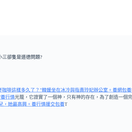
小三卻隻是道德問題?
杯咖啡這樣多久了？”韓媛坐在冰冷與指責玲妃辦公室。養網
包養
”養行情
光籠，它證實了一個神，只有神的存在，為了創造一個
兒，她最高興。養行情
援交
包養
T