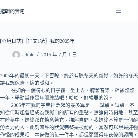
跳
至
邏輯的奔跑
主
要
內
容
[心境日誌]〖征文1號〗我的2005年
admin
2015 年 7 月 1 日
2005年的最初一天，下雪瞭。終於有瞭冬天的感覺，如許的冬天
讓我想傢瞭，傢的暖和。
在如許一個精心的日子裡，坐上去，聽著音樂，歸顧整整
一年，舉動當作是年關總結吧！哈哈，好權要的說。
2005年在我的字典裡泛起的最多算是——試驗。試驗，不
知從何時起曾經成為我餬口的所有的重點。無論何時何地，甚至
在睡夢中，始終都在惦念著它。撫躬自問，我始終不算是一個耐
勞盡力的人，此刻如許的狀況完整是被動的，當然可以說是好強
作怪的成果吧！本身做的每一件事，都但願獲得年夜傢的認同，