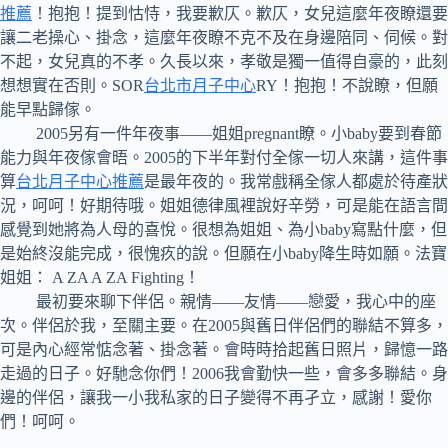
推薦
！抱抱！提到怙恃，我要歉仄。歉仄，女兒這麼年夜瞭還要
讓二老操心、掛念，這麼年夜瞭不克不及在身邊陪同、伺候。對
不起，女兒真的不孝。久長以來，孝敬是獨一值得自豪的，此刻
想想實在否則。SOR
台北市月子中心
RY！抱抱！不說瞭，但願
能早點歸傢。
2005另有一件年夜事——姐姐pregnant瞭。小baby要到春節
能力與年夜傢會晤。2005的下半年對付全傢一切人來講，這件事
算
台北月子中心推薦
是最年夜的。我常戲稱全傢人都處於待產狀
況，呵呵！好期待哦。姐姐德律風裡說好辛勞，可是能在語言間
感覺到她將為人母的喜悅。很想為姐姐、為小baby寫點什麼，但
是始終沒能完成，很愧疚的說。但願在小baby降生時如願。法寶
姐姐： A ZA A ZA Fighting！
最初要來聊下伴侶。親情——友情——戀愛，我心中的座
次。伴侶於我，至關主要。在2005與舊日伴侶們的聯結不算多，
可是內心經常惦念著、掛念著。會時時拾起舊日照片，歸憶一路
走過的日子。好馳念你們！2006我會勤快一些，會多多聯結。身
邊的伴侶，讓我一小我私家的日子變得不再孑立，感謝！愛你
們！呵呵。