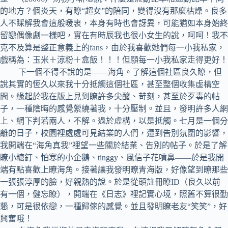
的地方？個炎天，有瞭“超女”的陪同，變得沒有那麼枯燥。良多
人不睬解我會這般暖衷，本身有時也會訝異，可能猶如本身始終
留戀偶像劇一樣吧，實在有時辰我也很小女生的說，呵呵！我不
克不及算是整正意義上的fans，由於我喜歡她們每一小我私家，
戲稱為：玉米＋涼粉＋盒飯！！！但願每一小我私家走得更好！
下一個不得不說的是——海角。了解這個社區良久瞭，但
說其實的恆久以來我十分抵觸這個社區，甚至整個收集虛構空
間。緣起於我在版上見到瞭許多尖酸、苛刻，甚至於歹毒的帖
子，一種陰晦的感覺縈繞著我，十分壓制。並且，發明許多人網
上、網下判若兩人，不解。過於虛構，以是抵觸。七月是一個分
離的日子，校園裡處處可見結業的人們，遭到告別氛圍的影響，
我開端在“海角真我”裡望一些關於結業、告別的帖子。於是了解
瞭小糖釘、怕寒的小企鵝、tinggy、風信子花噴鼻——於是我開
端有點喜歡上瞭海角。接著讓我發明瞭青海版，好像望到瞭那些
一張張淳厚的臉，好親熱的說。於是從頭註冊瞭ID（良久以前
有一個，健忘瞭），開端在《日志》裡記實心境，照舊不算很勤
懇，可是很依戀，一種歸傢的感覺。並且發明瞭老友“笑笑”，好
興奮哦！