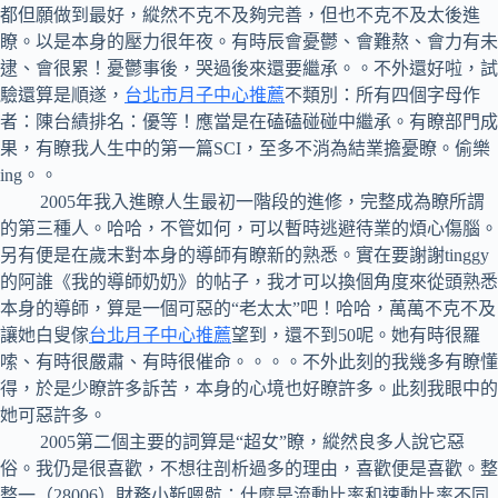
都但願做到最好，縱然不克不及夠完善，但也不克不及太後進
瞭。以是本身的壓力很年夜。有時辰會憂鬱、會難熬、會力有未
逮、會很累！憂鬱事後，哭過後來還要繼承。。不外還好啦，試
驗還算是順遂，
台北市月子中心推薦
不類別：所有四個字母作
者：陳台績排名：優等！應當是在磕磕碰碰中繼承。有瞭部門成
果，有瞭我人生中的第一篇SCI，至多不消為結業擔憂瞭。偷樂
ing。。
2005年我入進瞭人生最初一階段的進修，完整成為瞭所謂
的第三種人。哈哈，不管如何，可以暫時逃避待業的煩心傷腦。
另有便是在歲末對本身的導師有瞭新的熟悉。實在要謝謝tinggy
的阿誰《我的導師奶奶》的帖子，我才可以換個角度來從頭熟悉
本身的導師，算是一個可惡的“老太太”吧！哈哈，萬萬不克不及
讓她白叟傢
台北月子中心推薦
望到，還不到50呢。她有時很羅
嗦、有時很嚴肅、有時很催命。。。。不外此刻的我幾多有瞭懂
得，於是少瞭許多訴苦，本身的心境也好瞭許多。此刻我眼中的
她可惡許多。
2005第二個主要的詞算是“超女”瞭，縱然良多人說它惡
俗。我仍是很喜歡，不想往剖析過多的理由，喜歡便是喜歡。整
整一（28006）財務小靳嗯骯：什麼是流動比率和速動比率不同