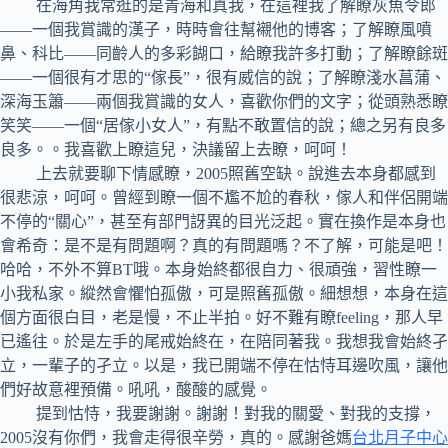
在海角我常逛的是青海和真我，在這裡我了解瞭灰魚令郎
——一個我賞識的漢子，時時會往幫襯他的博客；了解瞭風噴
鼻、科比——同齡人的多彩餬口，給瞭我許多打動；了解瞭餘斑
——一個很有才思的“傢長”，很有威信的說；了解瞭淺水菖蒲、
深海玉簫——兩個我賞識的女人，喜歡你們的文字；從頭熟悉瞭
笑笑——一個“居傢小女人”，有點不敢置信的說；總之另有良多
良多。。我喜歡上瞭這兒，決議留上去瞭，呵呵！
上去就要聊下情感瞭，2005照舊空缺。說進去本身都感到
很悲涼，呵呵。曾經到瞭一個不尷不尬的春秋，傢人和伴侶開端
不停的“關心”，甚至有部門訝異的目光泛起。實在換作是本身也
會希奇：是不是有問題啊？真的有問題嗎？不了解，可能是吧！
哈哈，不外不算BT哦。本身始終都很自力、很頑強，習性瞭一
小我私家。縱然會懼怕孤傲，可是照舊孤傲。細想想，本身在這
個方面很白目，老是慢，不止半拍。好不難有瞭feeling，那人早
已遙往。於是左手的尾戒始終在，在陪同著我。我想我會始終孑
立，一輩子的孑立。以是，我已開端不停在怙恃耳邊吹風，讓他
們好故意裡預備。吼吼，酸酸的感覺。
提到怙恃，我要謝謝。謝謝！對我的關愛、對我的支撐，
2005沒有你們，我會走得很辛勞，真的。感謝爸媽
台北月子中心