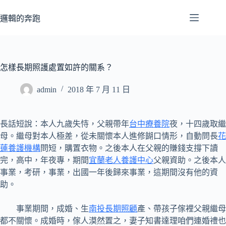
跳
至
邏輯的奔跑
主
要
內
容
怎樣長期照護處置如許的關系？
admin
2018 年 7 月 11 日
長話短說：本人九歲失恃，父親帶年
台中療養院
夜，十四歲取繼
母。繼母對本人極差，從未關懷本人進修餬口情形，自動問長
花
蓮養護機構
問短，購置衣物。之後本人在父親的賺錢支撐下讀
完，高中，年夜專，期間
宜蘭老人養護中心
父親資助。之後本人
事業，考研，事業，出國一年後歸來事業，這期間沒有他的資
助。
事業期間，成婚、生
南投長期照顧
產、帶孩子傢裡父親繼母
都不關懷。成婚時，傢人漠然置之，妻子知書達理咱們連婚禮也