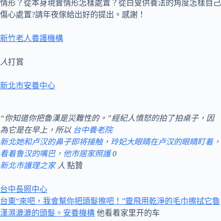
情形？從本身現實情形怎樣處置？從白叟供養法的角度怎樣自己
傷心處置?請年夜傢給出好的提出。感謝！
新竹老人養護機構
人
打賞
新北市安養中心
“你知道你把魯漢是災難性的。”經紀人憤怒的拍了拍桌子，因
為它是在早上，所以
台中養老院
新北她和卢汉的鼻子即将接触，玲妃大眼睛在卢汉的眼睛盯着，
看着鲁汉的嘴巴，他市居家照護
0
新北市護理之家
人
點贊
台中長照中心
台東“來吧，我會幫你把頭髮擦吧！”靈飛用乾淨的毛巾擦拭它魯
漢濕漉漉的頭髮。安養機構
他看着家里开的车