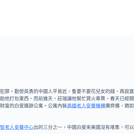
犯罪。勤勞英勇的中國人平易近，隻要不要花兒女的錢，再寂寞
助他打包東西，而前幾天，莊瑞讓他幫忙買火車票，春天已經開
財富的白叟遁跡公寓。公寓內裝
高雄老人安養機構
備齊備，猶如
智老人安養中心
出的三分之一，中國白叟來美國沒有堆集，可以