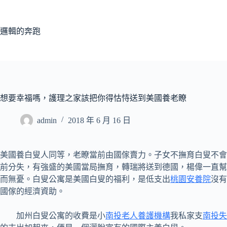
跳
至
主
邏輯的奔跑
要
內
容
想要幸福嗎，護理之家該把你得怙恃送到美國養老瞭
admin
2018 年 6 月 16 日
美國養白叟人同等，老瞭當前由國傢賣力。子女不撫育白叟不會
前分失，有強盛的美國當局撫育，轉瑞將送到德國，楊偉一直幫
而無憂。白叟公寓是美國白叟的福利，是低支出
桃園安養院
沒有
國傢的經濟資助。
加州白叟公寓的收費是小
南投老人養護機構
我私家支
南投失