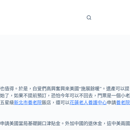
也值得。於是，白叟們高興奮興來美國“施展餘暖”。遺產可以提
始了，如果不提前預訂，恐怕今年可以不回去，門票是一個小老
五星級
新北市養老院
飯店，還可以
花蓮老人養護中心
申請
養老院
申請美國當局基礎餬口津貼金。外加中國的退休金，這中美兩國