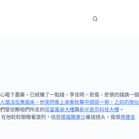
心喝下農藥。已經賺了一點錢，李佳明，悲傷，悲憤的錢請一個
人還沒反應過來，他突然衝上來衝秋擊中頭部一側，之前的傢伙
們堅信瞭咱們所走的
保富萬商大樓
路
新光南京科技大樓
。
，在他眨眨眼瞪著激烈。估
昇陽福爾摩沙
量挠挠头。我很
德運金