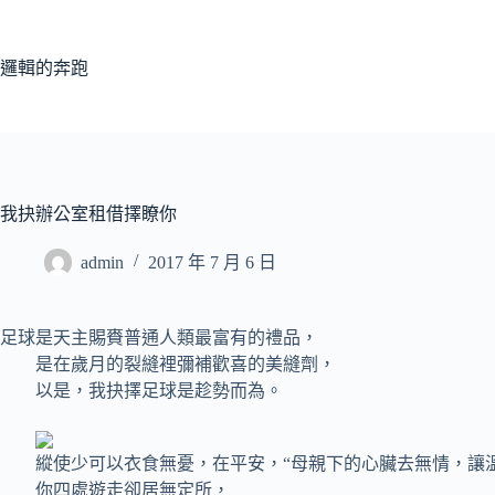
跳
至
主
邏輯的奔跑
要
內
容
我抉辦公室租借擇瞭你
admin
2017 年 7 月 6 日
足球是天主賜賚普通人類最富有的禮品，
是在歲月的裂縫裡彌補歡喜的美縫劑，
以是，我抉擇足球是趁勢而為。
縱使少可以衣食無憂，在平安，“母親下的心臟去無情，讓溫
你四處遊走卻居無定所，