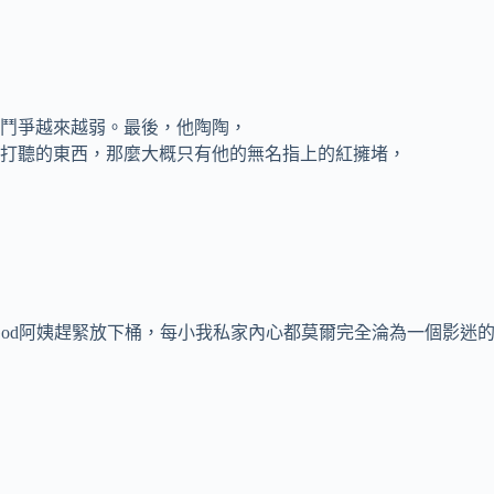
鬥爭越來越弱。最後，他陶陶，
打聽的東西，那麼大概只有他的無名指上的紅擁堵，
God阿姨趕緊放下桶，每小我私家內心都莫爾完全淪為一個影迷