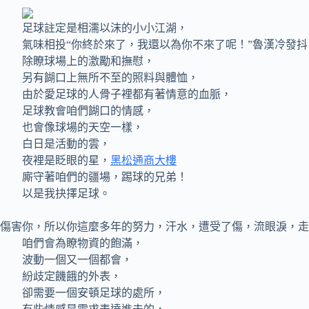
足球註定是相濡以沫的小小江湖，
氣味相投“你終於來了，我還以為你不來了呢！”魯漢冷發抖
除瞭球場上的激勵和撫慰，
另有餬口上無所不至的照料與體恤，
由於愛足球的人骨子裡都有著情意的血脈，
足球教會咱們餬口的情感，
也會像球場的天空一樣，
白日是活動的雲，
夜裡是眨眼的星，
黑松通商大樓
廝守著咱們的疆場，踢球的兄弟！
以是我抉擇足球。
傷害你，所以你這麼多年的努力，汗水，遭受了傷，流眼淚
咱們會為瞭物資的飽滿，
波動一個又一個都會，
紛歧定饑餓的外表，
卻需要一個安頓足球的處所，