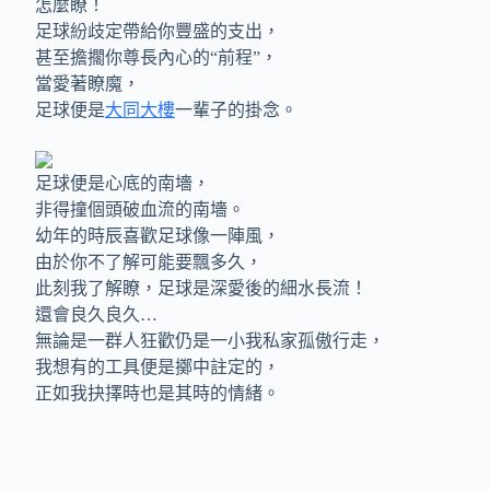
怎麼瞭！
足球紛歧定帶給你豐盛的支出，
甚至擔擱你尊長內心的“前程”，
當愛著瞭魔，
足球便是
大同大樓
一輩子的掛念。
足球便是心底的南墻，
非得撞個頭破血流的南墻。
幼年的時辰喜歡足球像一陣風，
由於你不了解可能要飄多久，
此刻我了解瞭，足球是深愛後的細水長流！
還會良久良久…
無論是一群人狂歡仍是一小我私家孤傲行走，
我想有的工具便是擲中註定的，
正如我抉擇時也是其時的情緒。