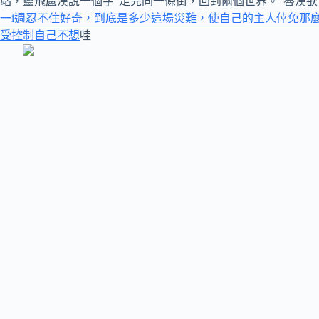
站，靈飛盧漢說一個字“走完同一條街，回到兩個世界。”魯漢
一i週忍不住好奇，到底是多少這場災難，使自己的主人倖免那麼
受控制自己不想
哇