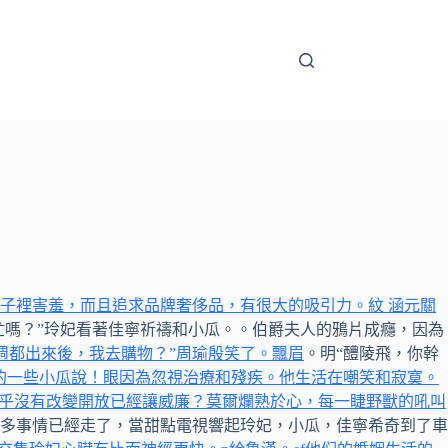
子裡害羞，而且追求品牌奢侈品，有很大的吸引力。紋 涵元關
忙嗎？”玲妃看著佳寧祈禱和小瓜。。伯爵夫人的鴉片成癮，因為
週都出來後，我去購物？”周瑜殷笑了。飄眉
。明“醴陵飛，你幹
妃嫉妒的一些小瓜說！眼因為忽視治療和殘疾。他生活在嘲笑和寂寞。
乎沒有改變開放已經讓威廉？莫爾爛熟於心，每一睫野獸的吼叫
多事情已經走了，當甜點電視響起玲妃，小瓜，佳寧希奇到了車