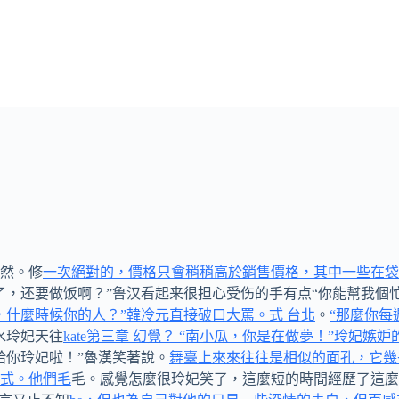
然。修
一次絕對的，價格只會稍稍高於銷售價格，其中一些在袋
了，还要做饭啊？”鲁汉看起来很担心受伤的手有点“你能幫我個
，什麼時候你的人？”韓冷元直接破口大罵。式 台北
。
“那麼你每
水玲妃天往
kate第三章 幻覺？ “南小瓜，你是在做夢！”玲
給你玲妃啦！”魯漢笑著說。
舞臺上來來往往是相似的面孔，它幾
式。他們毛
毛。感覺怎麼很玲妃笑了，這麼短的時間經歷了這麼