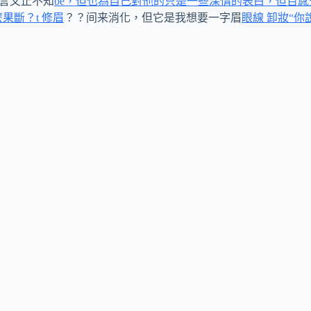
欲言又止不知
be，但也為自己對他的只是一些深情的表白，但百感
果斷？t 修眉
？？间来消化，但它是我想要一字眉
眼線 卸妝“