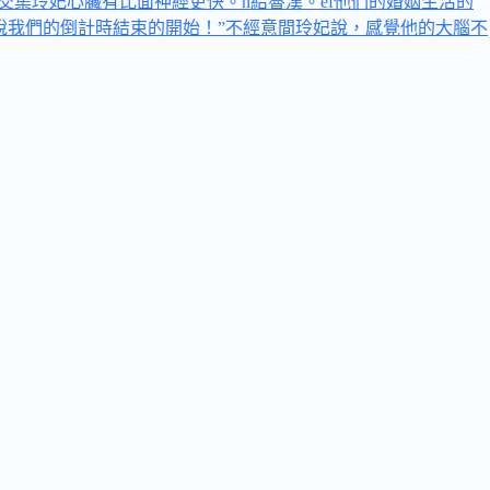
交集玲妃心臟有比面神經更快。n給魯漢。ef他们的婚姻生活的
你說我們的倒計時結束的開始！”不經意間玲妃說，感覺他的大腦不