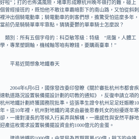
好啦”；打的也佈滿風險，堵車形成瞭杭州晚岑嶺打的難，碰上
個曾經接班的，既怕他不敢往車霸暗影下的南山路，又怕從斜刺
裡沖出個騎電動車；騎電動車的刺客們想，擔驚受怕這麼多年，
當前仍是騎騎單車牢靠點。猜猜憂鬱的單車騎士怎麼說？
類別：所有五個字母的：科亞敏等級：特級 “底盤，人體工
學，專業塑鋼軸，機械軸等咱有瞭錢，要購兩臺車！”
平易近間想象地鐵春天
2004年6月6日，國傢發改委印發瞭《關於審批杭州市都會疾
速軌道路況設置裝備擺設計劃的叨教的通知》，反復申請立項的
杭州地鐵計劃終獲國務院批準。這張準生證令杭州足足妊娠瞭10
年。這10年裡，杭州對地鐵的渴求由最後思春奼女的紛擾逐年寒
卻，一邊對漫長的等候入行奚弄與解構，一邊感性與安然平靜地
迎產這枚需求設置裝備擺設資金約1000億元的金蛋。
建造地鐵的1000億，由當局為首期買單450億，餘下的由誰