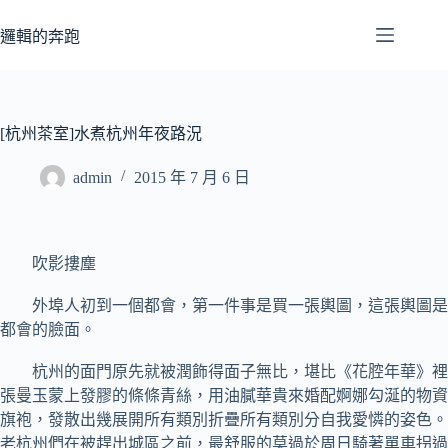
跳
至
邏輯的奔跑
主
要
內
容
[杭州茶室]水煮杭州年夜路況
admin
2015 年 7 月 6 日
吹影摟塵
外埠人初到一個都會，第一件事是買一張輿圖，這張輿圖是
都會的臉面。
杭州的面門原先就被潤飾得面子無比，堪比《花腔年華》裡
張曼玉蒙上發膠的條條青絲，用油膩華貴來婚配婀娜勾涎的物資
旗袍，發散出幾展開所有類別折疊所有類別分自我愛憐的姿色。
老杭州們在被趕出城區之前，最舒服的莫過於周日騎著單車拐過