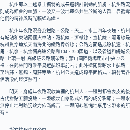
杭州即以上述舉止獨特的成長邏輯計劃她的肌膚，杭州路況
則成為都會的血脈，一波又一波地運送共生於斯的人群，靠褫奪
他們的精神與時光賴認為繼。
杭州年夜路況分為鐵路、公路、天上、水上四年夜塊，杭州
有城站和東站兩個火車站，滬杭線、浙贛線、宣杭線、蕭甬線是
杭州貫穿連接天南海北的鐵路骨幹線；公路方面造成瞭杭滬、杭
甬、杭寧、杭金衢高速公路和104、320國道，以及省道和繞城公
路“七環一射”高級級公路網架路；蕭山國際機場距市中央27公
裡，在武林門可乘平易近航班車前去；此外還開辟瞭水上航路，
至姑蘇、無錫、周莊等地。杭州公交造成瞭平面格式，輻射著各
個活潑的經濟熱門。
明天，身處年夜路況收集裡的杭州人，一邊對都會表皮的後
古代拼貼五體投地，一邊暖衷自傢歐式佈局的成分彰顯；一邊永
無停止地對路況效力佈滿訴苦，一邊問心無愧地享用它帶來的所
有。
斯文杭州生猛公交