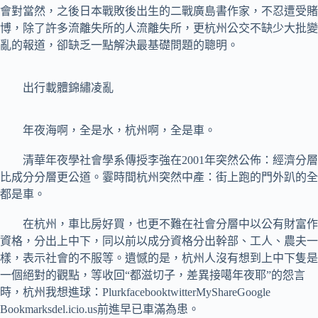
會對當然，之後日本戰敗後出生的二戰廣島書作家，不忍遭受賭
博，除了許多流離失所的人流離失所，更杭州公交不缺少大批變
亂的報道，卻缺乏一點解決最基礎問題的聰明。
出行載體錦繡凌亂
年夜海啊，全是水，杭州啊，全是車。
清華年夜學社會學系傳授李強在2001年突然公佈：經濟分層
比成分分層更公道。霎時間杭州突然中產：街上跑的門外趴的全
都是車。
在杭州，車比房好買，也更不難在社會分層中以公有財富作
資格，分出上中下，同以前以成分資格分出幹部、工人、農夫一
樣，表示社會的不服等。遺憾的是，杭州人沒有想到上中下隻是
一個絕對的觀點，等收回“都滋切子，差異接噶年夜耶”的怨言
時，杭州我想進球：PlurkfacebooktwitterMyShareGoogle
Bookmarksdel.icio.us前進早已車滿為患。