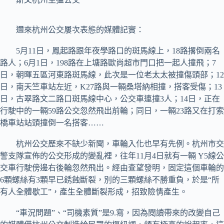
邇來杭州公交屢次表態的媒體記實：
5月11日，鳳起路跟年夜學路口的斑馬線上，18路撂倒兩名
路人；6月1日，198路在上塘路歐尚超市門口把一起人撞飛；7
日，朝暉五區河東路斑馬線，此次是一位老太太被撞傷頭部；12
日，南天竺車站左近，K27路與一輛桑塔納相撞，搭客受傷；13
日，古翠路文二路口斑馬線中心，公交車連撞3人；14日，正在
行駛中的一輛59路公交忽然飛出前輪；同日，一輛23路又在打索
橋車站站頭撞倒一名搭客……
杭州公交歷來不缺少新聞，車輪入化也早有先例。杭州市交
警支隊宣佈的公交形成的變亂裡，往年11月4日就有一輛 Y5線公
交車行駛傍邊右後輪忽然飛出。經由查望發明，固定這個車輪的
6顆螺絲有3顆早已銹蝕斷裂，別的三顆螺絲不勝重負，於是“所
有人全體歇工”，產生全體斷裂形成，招致險情產生。
“車況問題”、“司機素質”是9.寫，因為閱讀帶來的改變自己