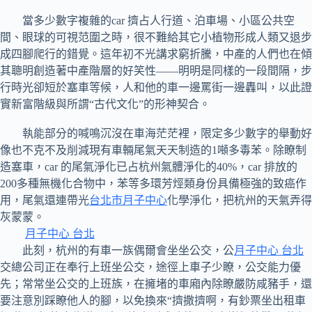
當多少數字複雜的car 擠占人行道、泊車場、小區公共空
間、眼球的可視范圍之時，很不難給其它小植物形成人類又退步
成四腳爬行的錯覺。這年初不光講求窮折騰，中產的人們也在傾
其聰明創造著中產階層的好笑性——明明是同樣的一段間隔，步
行時光卻短於塞車等候，人和他的車一邊罵街一邊轟叫，以此證
實新富階級與所謂“古代文化”的形神契合。
執能部分的喊鳴沉沒在車海茫茫裡，限定多少數字的舉動好
像也不克不及削減現有車輛尾氣天天制造的1噸多毒苯。除瞭制
造塞車，car 的尾氣淨化已占杭州氣體淨化的40%，car 排放的
200多種無機化合物中，苯等多環芳烴類身份具備極強的致癌作
用，尾氣還連帶光
台北市月子中心
化學淨化，把杭州的天氣弄得
灰蒙蒙。
月子中心 台北
此刻，杭州的有車一族偶爾會坐坐公交，公
月子中心 台北
交總公司正在奉行上班坐公交，途徑上車子少瞭，公交能力優
先；常常坐公交的上班族，在擁堵的車廂內除瞭嚴防咸豬手，還
要注意別踩瞭他人的腳，以免換來“擠撒擠啊，有鈔票坐出租車