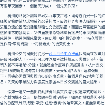
的媒體借杭州公交制造給民眾的樞紐詞，領有極高的說起率，這
有兩年夜因素，一個後天形成，一個先天作育。
杭州的路況計劃是世界第九年夜古跡，均勻幾百米一個的紅
綠燈足夠磨練地球物種的忍受極限。最為神奇與鳴人嘆服的，是
這種分流設置既沒播種龍種也充公獲跳蚤，而因此照舊擁擠的超
然撩撥它的發現者，又佈滿譏嘲象徵地望著無法的車流把擁擠釀
成習性，把習性釀成徵象。由此引申的“頻仍剎車”、“持久等候”
是作育“車況問題”、“司機素質”的後天泥土。
杭州公交的司機們從另一
台北月子中心推薦
個層面來說盡對
是最可惡的人。不平的可以往測驗考試持續三天憋尿1小時，每
頓入餐不得凌駕5分鐘，就能體會什麼鳴作鋼鐵意志。杭州公交
跑完1圈的周期均勻為1小時擺佈，天天須跑7-8趟，這種強度
下，司機必需實現與經濟掛鉤的事業量，每個月僅有2地利間蘇
息。先天的事業壓力與強度是激發本日公交變亂的龐大隱患。
假如一遍又一遍把變亂推薦到素質長進行假道學式的翻炒，
不光對司機不公正，還很顯得媒體沒腦子。如果司機照舊因不迷
信的分配軌制形成瞭“車況”或是“素質”的哇聲高文，隻能闡明社