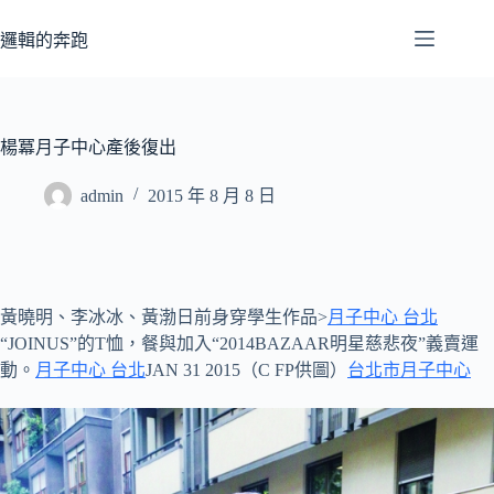
跳
至
邏輯的奔跑
主
要
內
容
楊冪月子中心產後復出
admin
2015 年 8 月 8 日
黃曉明、李冰冰、黃渤日前身穿學生作品>
月子中心 台北
“JOINUS”的T恤，餐與加入“2014BAZAAR明星慈悲夜”義賣運
動。
月子中心 台北
JAN 31 2015（C FP供圖）
台北市月子中心