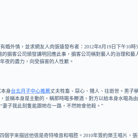
喆有婚外情，並求網友人肉張遠發布者：2012年8月19日下午10時57章
喆的掮客公司頒發講明回應此事，掮客公司稱對藝人的治理和藝
年夜的盡力，向受損害的人性歉。
罵本身
台北月子中心推薦
丈夫牲畜、惡心、賤人、往逝世。男子
解，並稱本身是主動的，稱那時喝多瞭酒，對方以給本身水喝為
還稱“妻子我此刻隻能跟她在一路，不然她會他殺。”
四個字來描述他很是奇特嗓音和唱腔。2010年簽約樂王唱片，張