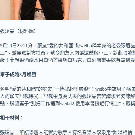
張遠喆（材料圖）
5月29日23:11分，網友“愛的共和國”發weibo稱本身的老公張遠
三”。並痛罵對方牲畜，號令網友人肉張遠喆與小三。對此張遠
級！夢想果酒釀水果白酒芒果與白巧克力白酒鳳梨果乾有盡到最
奉子成婚3月領證
名叫“愛的共和國”的網友“一博掀起千層浪”：weibo中該男子痛
人的聊天記載曝光，記載中身為丈夫的張遠喆苦苦請求老婆諒
點，盼望妻子“別把工作捅到weibo2.使用本書接近行情上”，
相干材料：
張遠喆，華語樂壇人氣實力歌手。有名音樂人李泉用“難以相信”