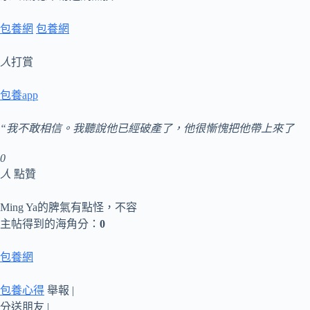
包養網
包養網
人
打賞
包養app
“我不敢相信。我聽說他已經破產了，他很慚愧把他帶上來了
0
人
點贊
Ming Ya的脾氣有點怪，不容
主帖得到的海角分：
0
包養網
包養心得
舉報 |
分送朋友 |