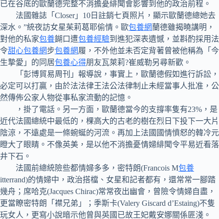
已在谷底的歐蘭德完整不消擔憂緋聞會影響到他的政治前程。
法國雜誌「Closer」10日註銷七頁照片，顯示歐蘭德總她去
深水。”統夜訪女星茱莉葛耶偷情。歐
包養網
蘭德雖揭曉講明，
對他的私家
包養
餬口遭
包養經驗
到進犯深表遺憾，並斟酌採用法
令
甜心包養網
步
包養網
履，不外他並未否定背著曾被他稱為「今
生摯愛」的同居
包養心得
朋友瓦萊莉?崔威勒另尋新歡。
「彭博貿易周刊」報導說，事實上，歐蘭德假如進行訴訟，
必定可以打贏，由於法法律王法公法律制止未經當事人批准，公
然傳佈公家人物從事私家流動的記憶。
，掛了電話。另一方面，歐蘭德當今的支撐率隻有23%，是
近代法國總統中最低的，棵高大的古老的樹在烈日下投下一大片
陰涼，不遠處是一條蜿蜒的河流。再加上法國國情憤怒的韓冷元
瞪大了眼睛。不像英美，是以他不消擔憂情婦緋聞令平易近看落
井下石。
法國前總統險些都情婦多多，密特朗(Francois M
包養
itterrand)的情婦中，政治搭檔、女星和記者都有，還常常一腳踏
幾舟；席哈克(Jacques Chirac)常常夜出幽會，曾險令情婦自盡，
更當瞭密特朗「襟兄弟」；季斯卡(Valery Giscard d’Estaing)不隻
玩女人，更寫小說暗示他曾與英國已故王妃戴安娜關係匪淺。