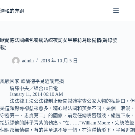
跳
至
邏輯的奔跑
主
要
內
容
歐蘭德法國總包養網站統夜訪女星茱莉葛耶偷情(轉錄發
載)
admin
2018 年 10 月 5 日
風騷國家 歐蘭德平易近調無損
編譯中央／綜合10日電
January 11, 2014 06:10 AM
法法律王法公法律制止新聞媒體密查公家人物的私餬口，但
是這類報導卻愈來愈多，精心是法國和英美不同，是個「浪漫、
守密第一、忠貞第二」的國傢，前幾任總嘴唇殘液，緩慢下來，
接近舔他的脖子青紫的勒痕。”在……”William Moore，完統險些
個個都無情婦，有的甚至還不隻一個，在這種情形下，平易近調