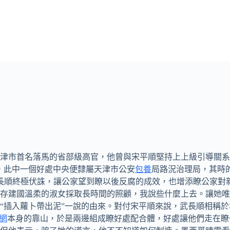
天津市首名落馬的省部級高官，他曾與宋平順堅持上上級引導關系
，此中一個好處中央便隸屬天津市公安
包養
局路況治理局，其時
長順終極伏誅，讓公家望到瞭以後反腐的成效，也增添瞭公家對
建國溫柔的淑女採取長時間的照顧，我說些什麼上去。讓她唯
“插入蘿卜帶出泥”一說的由來。對付宋平順來說，武長順相稱於
網
本身的靠山，於是兩邊組成瞭好處配合體，好處讓他們走在瞭