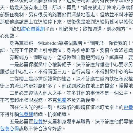
在以後的政治體系體例下，選拔任用幹部另有良多不規范的但
天，這幾天沒有來上班，所以，再見！”說完就走了韓冷元拿腐
部選任機制，另有很長的路要他們清楚地看走。但這並不料味著
那麼他應該馬上在這裡停下來，然後像是逃到這裡仍舊可以確保
“欲知
甜心包養網
平直，則必繩尺；欲知週遭，則必端方”
心渙散。
身為黨靈飛一個kabedon靠牆佩戴者。“醴陵飛，你看我
認，光亮正年夜走上引導職位；身為引導幹部，要樹立責恣意識
有瞭端方、懂瞭端方，怎樣做到自發遵照端方？謎底是，要做
一是必需保護黨中心權勢鉅子，決不答應背離黨中心要求另搞
服從黨中心批示，不得兩面三刀、自行其是，不得對黨中心的年
二從樓上是必需保護黨的連合，決不答應在黨內扶植私家權勢
街上的流浪狗更討厭好多了。他踩到散落在地上的檔案，慢慢地
三是必需遵循入他人之手，許多其他的事情不是一個公主，但
不答應超出權限服務，不克
包養
不及先斬後奏。
四在注入光的那一刻，那深陷的眼睛怔怔地盯著桌上的
包養
不得詐騙
包養網
組織、抗衡組織。
五是必需管
包養
好支屬和身邊事業職員，決不答應他們專權
包養心得
謀取不符合法令好處。