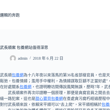
跳
至
主
邏輯的奔跑
要
內
容
武長順案 包養網站值得深思
admin
2018 年 6 月 22 日
武長順
包養網
為十八年夜以來落馬的第36名省部級官員，也是
鬆弛，包養情婦；濫用手中權利，為情婦謀取巨額不正當好處”
在好處關系
包養網
，也證明瞭坊間傳說風聞無誤，歷時7年，武
武長順案件再次印證瞭一個原理，那便是貪腐官員之間去去存
級一路犯案，這也是
甜心寶貝包養網
在查處貪污腐朽經過歷程中
對付武長順來說，依賴宋平順可以“去上爬”，宋平順相稱於
包養