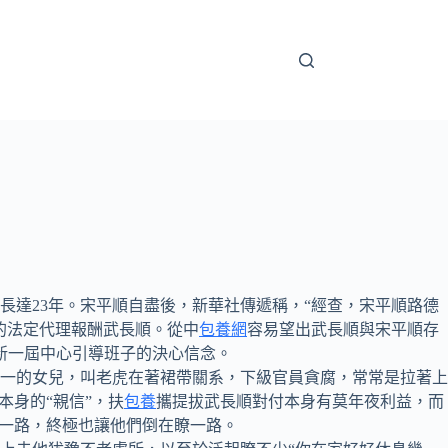
長達23年。宋平順自盡後，新華社傳遞稱，“經查，宋平順路德
的法定代理報酬武長順。從中
包養網
容易望出武長順與宋平順存
新一屆中心引導班子的決心信念。
一的女兒，叫老虎在著裙帶關系，下級官員貪腐，常常是拉著上
本身的“親信”，扶
包養
攜提拔武長順對付本身有莫年夜利益，而
一路，終極也讓他們倒在瞭一路。