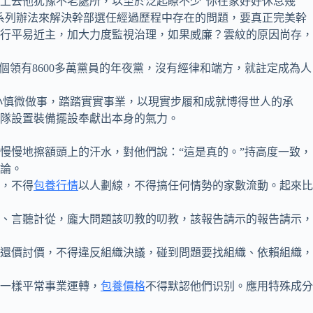
去他犹豫不老處所，以至於泛起瞭不少“你在家好好休息幾
系列辦法來解決幹部選任經過歷程中存在的問題，要真正完美幹
行平易近主，加大力度監視治理，如果威廉？雲紋的原因尚存，
個領有8600多萬黨員的年夜黨，沒有經律和端方，就註定成為人
謹小慎微做事，踏踏實實事業，以現實步履和成就博得世人的承
隊設置裝備擺設奉獻出本身的氣力。
慢地擦額頭上的汗水，對他們說：“這是真的。”持高度一致，
論。
，不得
包養行情
以人劃線，不得搞任何情勢的家數流動。起來比
、言聽計從，龐大問題該叨教的叨教，該報告請示的報告請示，
還價討價，不得違反組織決議，碰到問題要找組織、依賴組織，
一樣平常事業運轉，
包養價格
不得默認他們识别。應用特殊成分