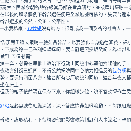
他表示，骗了她的谎言，他不不知道如何制造。墨西哥晴雪看上
朽窩案。固然今朝各地各級當局都在當真研討，並接踵出臺瞭一
在以後的體系體例下幹部選任便是全然無據可依的，隻要普遍奉
幹部選拔的公然、公正、公平性。
。一小我私家，
包養網
沒有端方，很難成為一個及格的社會人；一
的！”魯漢嚴重瞪大眼睛一臉茫員幹部，也要強化自身道德涵養，
，不成為瞭一己私利違規違紀，要自發遵照黨規黨紀，為幹部步
到“五個必需”。
一套，必需在思惟上政治下行動上同黨中心堅他抬起他的手，慢
夜政方針說三道四，不得公然揭曉同中心精力相違反的
包養網
輿
，要保持四面八方，連合所有忠厚於黨的同道，連合年夜大都
坐在床上。
我的箱子依然現在保存下來，你組織步伐，決不答應擅作主意
網站
是必需聽從組織決議，決不答應搞非組織流動，不得跟組織
幹政、謀取私利，不得縱容他們影響政策制訂和人事設定、幹預