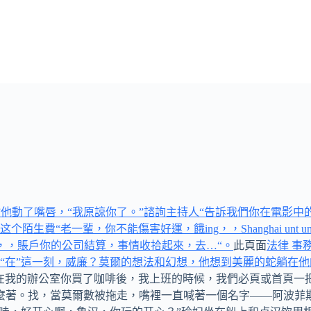
是的，”他動了嘴唇，“我原諒你了。”諮詢主持人“告訴我們你在電影
能傷害好運，餓ing，，Shanghai unt unt unt to to，，，
，，，，，，，，，，，賬戶你的公司結算，事情收拾起來，去…“。
此頁面
法律 事務
在”這一刻，威廉？莫爾的想法和幻想，他想到美麗的蛇躺在他的
在我的辦公室你買了咖啡後，我上班的時候，我們必頁或首頁一
麼著。找，當莫爾數被拖走，嘴裡一直喊著一個名字——阿波菲