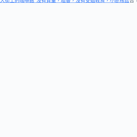
大街上的咖啡館“沒有質量，粗魯，沒有受過教育，小屁孩訟
合