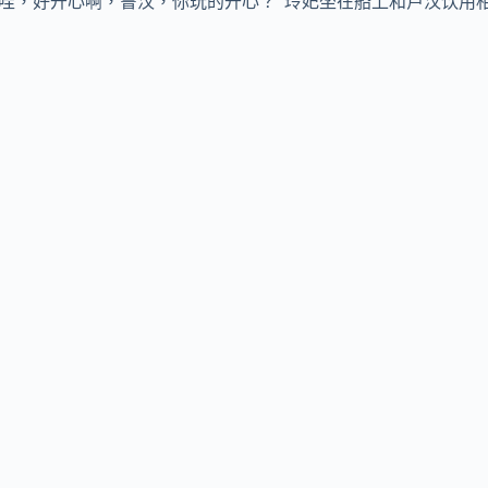
“哇，好开心啊，鲁汉，你玩的开心？”玲妃坐在船上和卢汉饮用