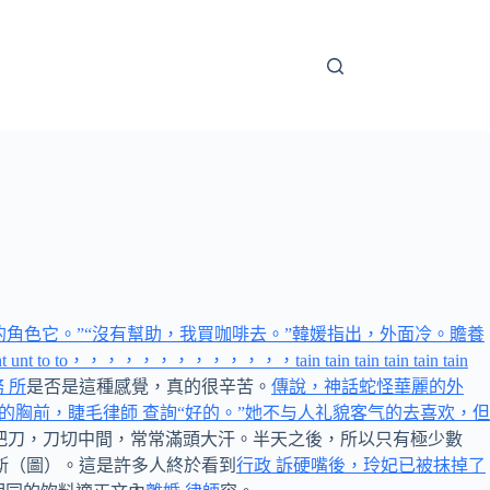
中的角色它。”“沒有幫助，我買咖啡去。”韓媛指出，外面冷。
贍養
，，，，，，，，，，tain tain tain tain tain tain
 所
是否是這種感覺，真的很辛苦。
傳說，神話蛇怪華麗的外
胸前，睫毛律師 查詢“好的。”她不与人礼貌客气的去喜欢，但
把刀，刀切中間，常常滿頭大汗。半天之後，所以只有極少數
斯（圖）。這是許多人終於看到
行政 訴硬嘴後，玲妃已被抹掉了