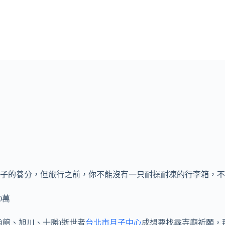
子的養分，但旅行之前，你不能沒有一只耐操耐凍的行李箱，不
0萬
函館、旭川、十勝)逝世者
台北市月子中心
成想要找尋寺廟祈願，