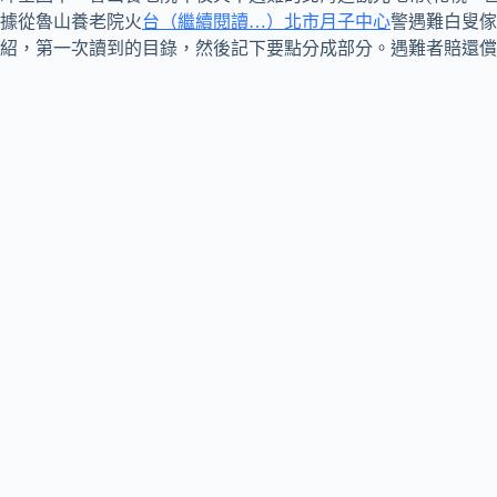
據從魯山養老院火
台（繼續閱讀…）北市月子中心
警遇難白叟傢
紹，第一次讀到的目錄，然後記下要點分成部分。遇難者賠還償