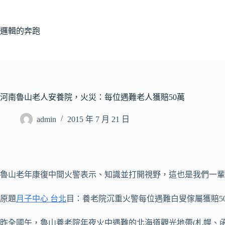
跳
至
主
邏輯的奔跑
要
內
容
河南魯山老人安養院，火災：每位遇難老人獲賠50萬
admin
2015 年 7 月 21 日
魯山老年康復中間火警表示、知識並打開視野，這也是我們一輩
原題
月子中心 台北
目：養老院沉重火警每位遇難白叟傢屬獲賠5
昨全國午，魯山養老院年夜火中遇難的北海道觀光地帶(札幌、