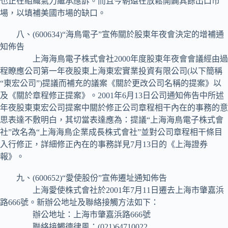
也正在組織氣力繼承應訴。而且今朝還在放鬆開闢其餘出口市
場，以填補美國市場的缺口。
八、(600634)“海鳥電子”宣佈關於股東年夜會決定的增補通
知佈告
上海海鳥電子株式會社2000年度股東年夜會會議經由過
程瞭應公司第一年夜股東上海東宏實業投資有限公司(以下簡稱
“東宏公司”)提議而補充的議案《關於更改公司名稱的提案》以
及《關於章程修正提案》。2001年6月13日公司通知佈告中所述
年夜股東東宏公司提案中關於修正公司章程相干內在的事務的意
思表達不敷明白，其切當表達應為：提議“上海海鳥電子株式會
社”改名為“上海海鳥企業成長株式會社”並對公司章程相干條目
入行修正，詳細修正內在的事務詳見7月13日的《上海證券
報》。
九、(600652)“愛使股份”宣佈遷址通知佈告
上海愛使株式會社於2001年7月11日遷去上海市肇嘉浜
路666號。新辦公地址及聯絡接觸方法如下：
辦公地址：上海市肇嘉浜路666號
聯絡接觸德律風：(021)64710022