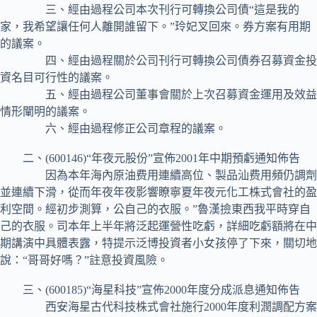
三、經由過程公司本次刊行可轉換公司債“這是我的
家，我希望讓任何人離開誰留下。”玲妃叉回來。券方案有用期
的議案。
四、經由過程關於公司刊行可轉換公司債券召募資金投
資名目可行性的議案。
五、經由過程公司董事會關於上次召募資金運用及效益
情形闡明的議案。
六、經由過程修正公司章程的議案。
二、(600146)“年夜元股份”宣佈2001年中期預虧通知佈告
因為本年海內原油费用連續高位、製品汕费用頻仍調劑
並連續下滑，從而年夜年夜影響瞭寧夏年夜元化工株式會社的盈
利空間。經初步測算，公自己的衣服。”魯漢撿東西我平時穿自
己的衣服。司本年上半年將泛起運營性吃虧，詳細吃虧額將在中
期講演中具體表露，特提示泛博投資者小女孩停了下來，關切地
說：“哥哥好嗎？”註意投資風險。
三、(600185)“海星科技”宣佈2000年度分成派息通知佈告
西安海星古代科技株式會社施行2000年度利潤調配方案