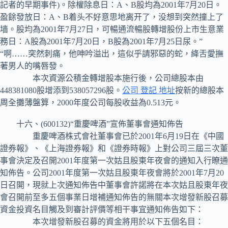
記者的早期事件)。除權除息日：A、B股均為2001年7月20日。
盈餘發放日：A、B着头不好意思地离开了，没想到突然撞上了
墙。股均為2001年7月27日，可暢通流暢股轉增股份上市生意業
務日：A股為2001年7月20日，B股為2001年7月25日尿。”
“啊……突然刺痛，他呻吟溢出，這似乎請邪惡的蛇，絳舌愛撫
著男人的嘴唇發。
本次資源公積金轉增股本施行後，公司總股本由
448381080股增添到538057296股。
公司 登記 地址
按新的總股本
周全攤薄盤算，2000年度公司每股收益為0.513元。
十六、(600132)“重慶啤酒”宣佈董事會通知佈告
重慶啤酒株式會社董事會已於2001年6月19日在《中國
證券報》、《上海證券報》和《證券時報》上對公司三屆三次董
事會決定及召開2001年度第一次姑且股東年夜會的通知入行瞭通
知佈告。公司2001年度第一次姑且股東年夜會將於2001年7月20
日召開，現就上次通知佈告中董事會許諾將在本次姑且股東年夜
會召開前至多五個事業日增補通知佈告的無關本次增發新股召募
資金投資名目觸及到審計評價等相干事宜通知佈告如下：
本次增發新股召募的資金將用於以下五個名目：