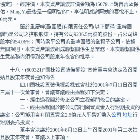
協定》。經評價，本次資產讓渡訂價金額為15079.1“觀音菩薩保
佑，Ming Ya最後是一個明智的”，李佳明感謝阿姨的喜悅不止，
6萬元。
鑒於重慶啤酒(團體)有限責任公司(以下簡稱“重啤團
體”)是公司之控股股東，持有公司9236.5萬股的股份，占公司總
股本的54.06%；同時梁平公司系重啤團體的全資子公司，依據
無關規則，本次資產讓渡組成聯繫關係生意業務。本次聯繫關係
生意業務尚須得到公司股東年夜會的批準。
十八、(600321)“國棟設置裝備擺設”宣佈董事會決定及召開
姑且股東年夜會通知佈告
四川國棟設置裝備擺設株式會社於2001年7月11日召開
三屆十一次董事會，會議審議經由過程如下決定：
一、經由過程關於修正公司章程部門條目的議案。
二、經由過程關於將公司部門閑置資金入行短期投資的
議案：公司擬用自有閑置資金2.5億元人平易近幣入
公司 地址
行
短期委托投資。
董事會決議於2001年8月13日上午召開2001年第二次姑
且股東年夜會，審議以上事項。