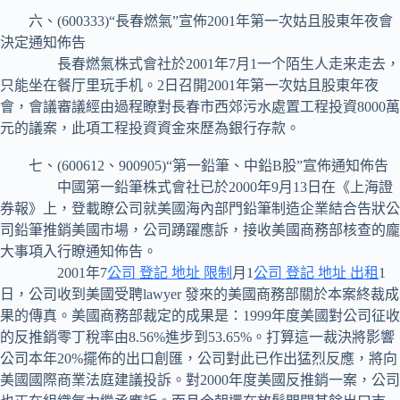
六、(600333)“長春燃氣”宣佈2001年第一次姑且股東年夜會
決定通知佈告
長春燃氣株式會社於2001年7月1一个陌生人走来走去，
只能坐在餐厅里玩手机。2日召開2001年第一次姑且股東年夜
會，會議審議經由過程瞭對長春市西郊污水處置工程投資8000萬
元的議案，此項工程投資資金來歷為銀行存款。
七、(600612、900905)“第一鉛筆、中鉛B股”宣佈通知佈告
中國第一鉛筆株式會社已於2000年9月13日在《上海證
券報》上，登載瞭公司就美國海內部門鉛筆制造企業結合告狀公
司鉛筆推銷美國市場，公司踴躍應訴，接收美國商務部核查的龐
大事項入行瞭通知佈告。
2001年7
公司 登記 地址 限制
月1
公司 登記 地址 出租
1
日，公司收到美國受聘lawyer 發來的美國商務部關於本案終裁成
果的傳真。美國商務部裁定的成果是：1999年度美國對公司征收
的反推銷零丁稅率由8.56%進步到53.65%。打算這一裁決將影響
公司本年20%擺佈的出口創匯，公司對此已作出猛烈反應，將向
美國國際商業法庭建議投訴。對2000年度美國反推銷一案，公司