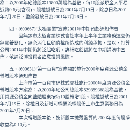
為：以2000年底總股本19800萬股為基數，每10股派現金人平易
近幣0.6元(含稅)。股權掛號日為2001年7月19日，除息日為2001
年7月20日，盈餘發放日為2001年7月26日。
四、(600667)“太極實業”宣佈2001年中期預虧通知佈告
因無錫市太極實業株式會社本年上半年主業務務運營仍
無顯著惡化，無奈消化巨額債權所造成的利錢承擔，是以，打算
公司2001年中期仍將泛起吃虧，詳細吃虧額將在中期講演中宣
佈，敬請泛博投資者註意投資風險。
五、(600631)“第一百貨”宣佈關於施行2000年度資源公積金
轉增股本通知佈告
上海市第一百貨市肆株式會社施行2000年度資源公積金
轉增股本方案為：以2000年底公司總股本529859368股為基數，
用資源公積金向整體股東按每10股轉增1股。股權掛號日為2001
年7月19日，除權日及新增可暢通流暢股份上市生意業務日為
2001年7月20日。
本次轉增股本後，按新股本攤薄盤算的2000年度每股凈
收益為0.10元。