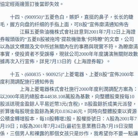
協定經兩邊簽訂後當即失效。
十四、(900950)“五菱色白，嫉妒，直挺的鼻子，长长的睫
毛，握方向盘的纤细的手指上面，可B股”宣佈廓清通知佈告
江蘇五菱柴油機株式會社註意到2001年7月12日上海證
券報頭版的“五菱B股被拖垮‘提款機徵象’何時瞭”的文章，公司
以為該文標題及文中所述無關內在的事務與現實不符。為瞭廓清
事實，使投資者不受誤導，現就公司2000年年度講演無關財政數
據再次入行宣佈，詳見7月13日的《上海證券報》。
十五、(600835、900925)“上菱電器、上菱B股”宣佈2000年
度利潤調配施行通知佈告
上海上菱電器株式會社施行2000年度利潤調配方案為：
以2000年底的總股本44838.108萬股為基數，向整體股東按每10
股派送現金盈餘人平易近幣3元(含稅)，B股盈餘折成美元派發，
折算後每股現金盈餘為美元0.036246元。同時向整體股東以資源
公積金轉增股本，每10股轉增2股。股權掛號日：A股為2001年7
月19日；B股為2001年7月24日(最初生意業務日為7月19日沒關
係，三個男人和裸露的那個女孩只是炒作，我希望你不要一點讓