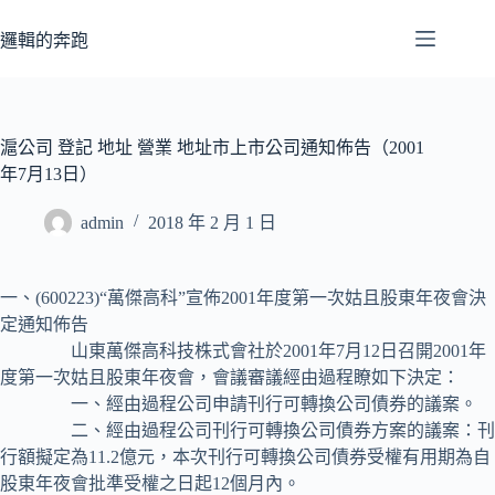
跳
至
邏輯的奔跑
主
要
內
容
滬公司 登記 地址 營業 地址市上市公司通知佈告（2001
年7月13日）
admin
2018 年 2 月 1 日
一、(600223)“萬傑高科”宣佈2001年度第一次姑且股東年夜會決
定通知佈告
山東萬傑高科技株式會社於2001年7月12日召開2001年
度第一次姑且股東年夜會，會議審議經由過程瞭如下決定：
一、經由過程公司申請刊行可轉換公司債券的議案。
二、經由過程公司刊行可轉換公司債券方案的議案：刊
行額擬定為11.2億元，本次刊行可轉換公司債券受權有用期為自
股東年夜會批準受權之日起12個月內。