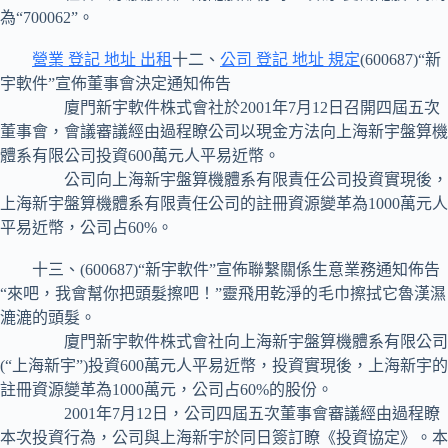
為“700062”。
營業 登記 地址 出租
十二、
公司 登記 地址 規定
(600687)“新
宇軟件”宣佈董事會決定通知佈告
廈門新宇軟件株式會社於2001年7月12日召開四屆五次
董事會，會議審議經由過程瞭公司以現金方法向上海新宇盤算機
體系有限公司投資600萬元人平易近幣。
公司向上海新宇盤算機體系有限責任公司投資實現後，
上海新宇盤算機體系有限責任公司的註冊資源變革為1000萬元人
平易近幣，公司占60%。
十三、(600687)“新宇軟件”宣佈聯繫關係生意業務通知佈告
“來吧，我會幫你把頭髮擦吧！”靈飛用乾淨的毛巾擦拭它魯漢濕
漉漉的頭髮。
廈門新宇軟件株式會社向上海新宇盤算機體系有限公司
(“上海新宇”)投資600萬元人平易近幣，投資實現後，上海新宇的
註冊資源變革為1000萬元，公司占60%的股份。
2001年7月12日，公司四屆五次董事會審議經由過程瞭
本次投資行為，公司與上海新宇於同日簽訂瞭《投資協定》。本