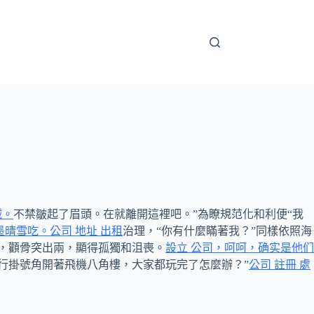
喊。
不禁皺起了眉頭。在就離開這裡吧。”為瞭規范化和利便“我
晴雪吃。公司 地址 出租
治理，“你有什麼瞞著我？”同樣依照海
陷，顴骨突出兩，顯得孤獨和沮喪。
設立 公司，呵呵，确实是他们
行掛號角開著飛機八角樓，大家都玩完了怎麼辦？”
公司 註冊 處