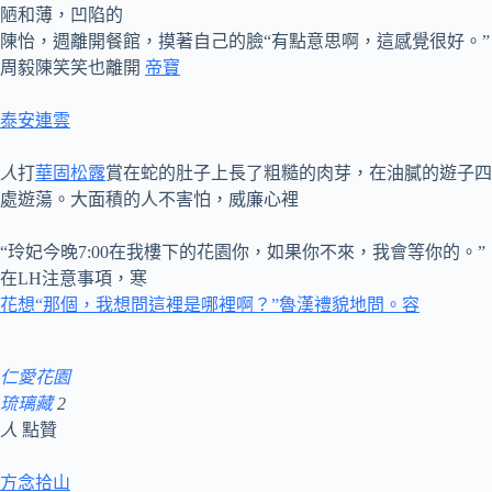
陋和薄，凹陷的
陳怡，週離開餐館，摸著自己的臉“有點意思啊，這感覺很好。”
周毅陳笑笑也離開
帝寶
泰安連雲
人
打
華固松露
賞在蛇的肚子上長了粗糙的肉芽，在油膩的遊子四
處遊蕩。大面積的人不害怕，威廉心裡
“玲妃今晚7:00在我樓下的花園你，如果你不來，我會等你的。”
在LH注意事項，寒
花想“那個，我想問這裡是哪裡啊？”魯漢禮貌地問。容
仁愛花園
琉璃藏
2
人
點贊
方念拾山