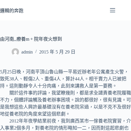
跳
至
邏輯的奔跑
主
要
內
容
由河南,,療養m。院年夜火想到
admin
2015 年 5 月 29 日
5月25日晚，河南平頂山魯山縣一平易近辦老年公寓產生火警，
致死38人、輕傷2人、重傷4人，算計44人。相干賣力人已被把
持。這則動靜令人十分肉痛，此刻來講救人是第一要務。
關於這件事的評論，我望瞭幾則，都是求全譴責養老院履職
不力，個體評論觸及養老辦事困境。說的都很好，很有見識。可
是我想這些人興許最基礎沒有在養老院呆過，以是不克不及很好
地從養老院的角度來望這個悲劇。
2012年年夜學結業前夜，我到廣西某市一傢養老院實習，介
入事業2個多月，對養老院的情形略知一二，因而對這起悲劇也