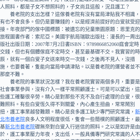
人照料，都是子女不想照料的，子女尚且這般，況且護工？
養老院的支出怎樣？這傢養老院有沒有當局津貼我不相識，
有也不會良多。但仍是要賺錢的，以是經濟前提好的白叟就受迎
接。年夜部門的傢中國標題：被遺忘的兒童樂園原題：恩里克的
旅程圖書作者：索尼亞。美國宇航局瑞歐出版社：漫長的一周出
版社出版日期：2007年7月2日書ISBN：9789866852060庭會定時
交錢，但也有個體傢庭不定時交，甚至最基礎不交。我實習的時
辰，就有一個白叟子女送來時交一次錢，之後再不見人，沒措
施，也要養著，隻能向當局申請津貼。以是養老院的運營者並不
那麼不難。
養老院的事業狀況怎樣？我在養老院實習兩個多月，重要是
社會事業參與，沒有介入一樣平常照顧護士。可是可以望出，這
些護工確鑿很辛勞。精心是對那些不克不及自行處理的白叟，很
難照料。有些白叟恆久得不到關愛，內心產生扭曲，常常鬧別
扭，護工事業越發難題。精心是良多護工缺少專門研究常識，
新
北市養老院
良多人文明程度很低，隻會一些簡樸的照顧護士，最
基
新北市養老院
礎無奈對白叟入行迷信的照料。之以是如許是由
於，護工事業壓力年夜，支出低，一般具備專門研究常識的人不