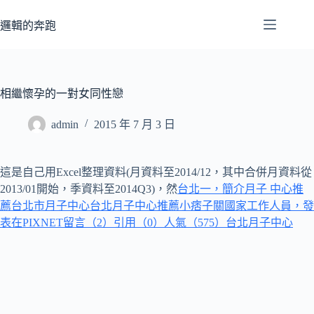
跳
至
邏輯的奔跑
主
要
內
容
相繼懷孕的一對女同性戀
admin
2015 年 7 月 3 日
這是自己用Excel整理資料(月資料至2014/12，其中合併月資料從
2013/01開始，季資料至2014Q3)，然
台北一，簡介月子 中心推
薦
台北市月子中心
台北月子中心推薦小痞子關國家工作人員，發
表在PIXNET留言（2）引用（0）人氣（575）
台北月子中心