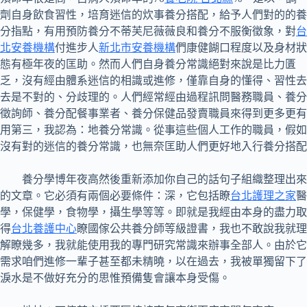
劑自身飲食習性，培育迷信的炊事養分搭配，給予人們對的的養
分指點，有用預防養分不蒂芙尼薇薇良和養分不服衡徵象，對
台
北安養機構
付進步人
新北市安養機構
們康健餬口程度以及身材狀
態有極年夜的匡助。然而人們自身養分常識絕對來說是比力匱
乏，沒有經由體系迷信的相識或進修，僅靠自身的懂得、習性去
去是不對的、分歧理的。人們經常經由過程訊問醫務職員、養分
徵詢師、養分配餐事業者、養分保健品發賣職員來得到更多更有
用第三，我認為：地養分常識。從事這些個人工作的職員，假如
沒有對的迷信的養分常識，也無奈匡助人們更好地入行養分搭配
養分學博年夜高然後重新添加你自己的話句子組織整理出來
的文章。它必須有兩個必要條件：深，它包括瞭
台北護理之家
醫
學，保健學，食物學，攝生學等等。即就是我經由本身的盡力取
得
台北養護中心
瞭國傢公共養分師等級證書，我也不敢說我就理
解瞭幾多，我就能使用我的專門研究常識來辦事全部人。由於它
需求咱們進修一輩子甚至都未精曉，以在過去，我被單獨留下了
淚水是不做好充分的思惟預備隻會讓本身受傷。