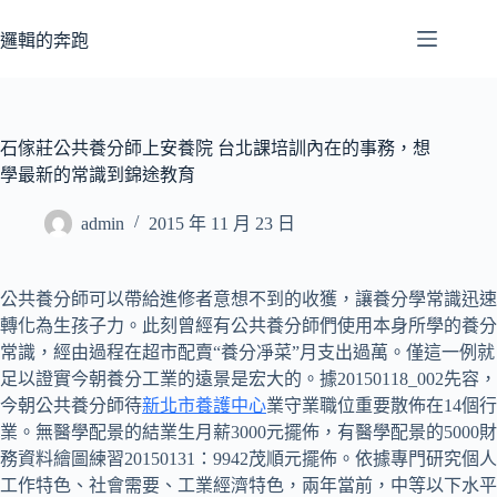
跳
至
邏輯的奔跑
主
要
內
容
石傢莊公共養分師上安養院 台北課培訓內在的事務，想
學最新的常識到錦途教育
admin
2015 年 11 月 23 日
公共養分師可以帶給進修者意想不到的收獲，讓養分學常識迅速
轉化為生孩子力。此刻曾經有公共養分師們使用本身所學的養分
常識，經由過程在超市配賣“養分凈菜”月支出過萬。僅這一例就
足以證實今朝養分工業的遠景是宏大的。據20150118_002先容，
今朝公共養分師待
新北市養護中心
業守業職位重要散佈在14個行
業。無醫學配景的結業生月薪3000元擺佈，有醫學配景的5000財
務資料繪圖練習20150131：9942茂順元擺佈。依據專門研究個人
工作特色、社會需要、工業經濟特色，兩年當前，中等以下水平