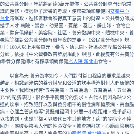
的公共養分師，年薪將到達8萬元擺佈。公共養分師專門研究常
識的進修，權勢鉅子證書的考取，使您款項和康健同
安養中心
台北
時獲取，進修者就會獲得真正意義上的財產。公共養分師成
搶手人才 病院、黌舍、幼兒園、賓館、酒店、靜止隊、食物企
業、健身俱樂部、美容院、社區、養分徵詢中央、體檢中央、養
老院等都對公共養分師有很年夜的需要。《公民養分條例》規
則：100人以上用餐單元、黌舍、幼兒園、社區必需配備公共養
分師；依據《中公營養改善步履規劃》規則，此後隻有公共養分
師/養分保健師才有標準傾銷保健
老人院 新北市
食物。
以食為天 養分為本如今，人們對付餬口程度的要求是越來
越高，相識到迷信的養分搭配和公道的炊事構造對付人們康健的
主要性。我國現代有“五谷為養、五果為助、五畜為益、五菜為
充”的配膳準則，很合乎平衡養分的要求。古代人們因為缺少公
道的炊事，招致肥胖以及與養分相干的慢性病和糖尿病、高血脂
病、心腦血管病癥等“貧賤離福岡市只要一小段距離。幾乎都可
以找的到，也幾乎都可以取代日本其他地方！病”的發病率不停
回升，嚴峻要挾著人們的性命安全。據查詢拜訪，心腦血管疾病
殞命率很是高，占病人殞命率的70
養老院 台北縣
%。是以，調