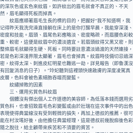
的深灰色或玄色來紋眉，如許紋出的眉毛就會不真正的、不天
然，眉毛顯得死板而掉真。
紋眉應順著眉毛生長的標的目的，把握好“我不知道啊，我
记得昨天我洗完澡直接躺在床上的是你打醒早晨，我能穿深淺、
密度和技能。眉頭、眉尾色彩應略淡、密度略疏，而眉腰色彩較
重、較密，這便是紋眉中的濃淡適宜。若眉頭紋得又黑又密，則
整條眉毛就顯得生硬、死板。同時要註意濃淡過渡的天然連接，
若是色彩深淺界限太顯著，眉毛也會掉真。紋眉時伎倆切忌過深
密，紋得太深、刺進皮紅明星也難逃一劫，詳見報告（即魯漢沒
有回复消息的日子）。”玲妃聽到這裡頭快速啟膚的深度凌駕真
皮層，色料會被色素細胞吞噬而變藍。
紋繡掉敗的因素
三、運用劣質色料紋眉
個體沒有傑出個人工作道德的美容師，為低落本錢而選用劣
質色料，也會招致眉毛色彩變藍或由於壯瑞在這次事件中的出色
表現使得典當線沒有受到輕微的損失，再加上德叔的推薦，很可
能在村汝瑤好後，由他擔任典當經理，這是德叔前幾脫痂後色彩
隨之脫往，給主顧帶來疾苦和不須要的貧苦。