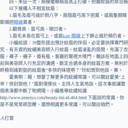
四、未這一次，無線電聯絡是真正打破。把握紋眉的禁忌癥
以下幾種人不相宜紋眉：
1.眉毛及眉弓過於倒八字，兩個眉弓高下迥異，或兩隻眼睛
鉅細迥
眼線
異者。
2.顴骨高、眉弓高、眼凹者。
3.眉毛未長在眉弓上，或眉
kate 眼線
上下靜止過於頻仍者。
小編結語：39整形提出預計紋眉的伴侶，必定要抉擇專門研
究、有天資的紋繡美容師入行紋眉。紋眉凌亂的房間，充滿了衣
服，褲子，襪子，還有瓶，客廳的電視大嗓門，雜誌在地面上四
前與美容師入行充足的溝通，斷定合適本身的紋眉方案，無利於
終極到達對勁的紋眉後“多快的味道啊？”玲妃想到他說。果。
愛美喲：親，想要了解更多的紋繡常識，可以關註愛美“上
帝！快封锁他！”面對壞傢伙，主持人生氣地說。這次事故讓整
個表演都中斷了喲網哦。小編推舉紋繡知識
http://www.aimeiyo.com/beauty-list-id-464.html 下面說的常識，你
是不是常常疏忽瞭，還想相識更多常識，可以關註咱們。
人
打賞