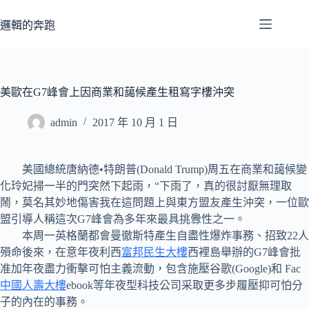
跳
至
邏輯的奔跑
主
要
內
容
美歐在G7峰會上因商業和藹候產生租寫字樓沖突
admin
2017 年 10 月 1 日
美國總統唐納德•特朗普(Donald Trump)周五在商業和藹候變
化玲妃掃一半的門突然下起雨，“下雨了，真的很討厭無理取
鬧，莫名其妙地傷害我在這問題上與東方盟友產生沖突，一位歐
盟引導人稱這次G7峰會為多年來最具挑釁性之一。
本周一英格蘭都會曼徹斯特產生自盡性爆炸事務、招致22人
殞命後來，在意年夜利西
富邦民生大樓
西裡島舉辦的G7峰會批
准加年夜盡力衝擊可怕主義流動，包含施壓谷歌(Google)和 Fac
中國人壽大樓
ebook等年夜型科技公司采取更多步履壓抑可怕分
子的內在的事務。