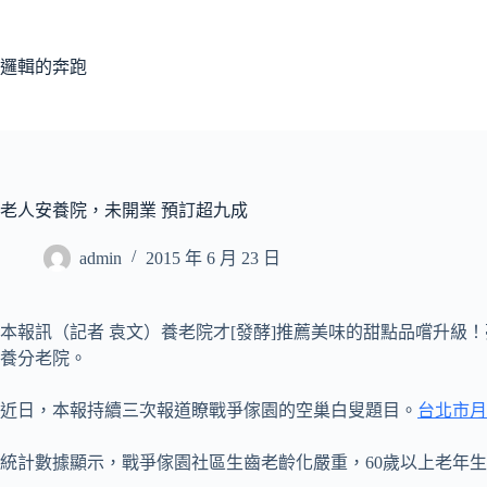
跳
至
主
邏輯的奔跑
要
內
容
老人安養院，未開業 預訂超九成
admin
2015 年 6 月 23 日
本報訊（記者 袁文）養老院才[發酵]推薦美味的甜點品嚐升
養分老院。
近日，本報持續三次報道瞭戰爭傢園的空巢白叟題目。
台北市月
統計數據顯示，戰爭傢園社區生齒老齡化嚴重，60歲以上老年生齒