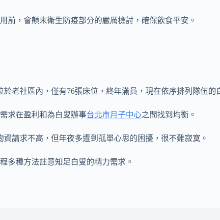
用前，會顛末衛生防疫部分的嚴厲檢討，確保飲食平安。
於老社區內，僅有76張床位，終年滿員，現在依序排列隊伍的白
需求在盈利和為白叟辦事
台北市月子中心
之間找到均衡。
物資請求不高，但年夜多遭到孤單心思的困擾，很不難寂寞。
程多種方法註意知足白叟的精力需求。