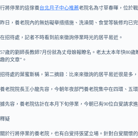
行將停業的這傢養
台北月子中心推薦
老院名為寸草春暉，位於戰爭
昨日，養老院內的無妨礙舉措措施、洗澡間、食堂等裝修均已完
在招待處，記者不時看到前來徵詢停業時光的居平易近。
57歲的劉師長教師7月份就為丈母娘報瞭名。老太太本年快80
趣的文章”。
招待處的葉蜜斯稱，第二摘錄：比來來徵詢的居平易近很是多，
養老院院長王小龍先容，今朝年夜部門養老院集中在四環、五環
據先容，養老院估計在本月下旬停業，今朝已有90位白叟請求
釋疑
關於行將停業的養老院，也有白叟持張望立場。針對白叟關懷