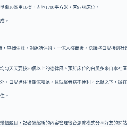
街10區甲16樓，占地1700平方米，有97張床位。
成。
歲瞭，單獨生涯，謝絕請保姆。一傢人磋商後，決議將白叟接到社
均勻天天要接20個以上的德律風。預訂床位的白叟多來自本社區
外，白叟進住後離傢較遠，且就醫看病不便利，比擬之下，辦在
進住。
的幾個題目，記者蜷縮新的內容管理後台瀏覽模式分享好友的網