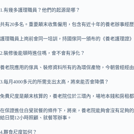
1.有幾多護理職員？他們的起源是哪？
共有20多名。重要顛末收集僱用，包含有近十年的養老辦事經
護理職員上崗前會同一培訓，持國傢同一頒布的《養老護理證》
2.裝修後能頓時進住嗎，會不會有淨化？
養老院應用的傢具、裝修資料所有的為環保產物，今朝曾經經由
3.每月4000多元的所需支出太高，將來能否會降價？
免費尺度是顛末核算的，養老院位於三環內，場地本錢和房租都
在保證進住白叟就餐的條件下，將來，養老院能夠會沒有足夠的
給日間12小時照顧、就餐等辦事。
4.夥食尺度如何？