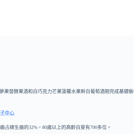
級！夢果發酵果酒和白巧克力芒果菠蘿水果幹白葡萄酒剛完成基礎
子中心
占總生齒的32%，80歲以上的高齡白叟有700多位。