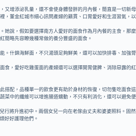
，又增添泌乳量，還不會使身體發胖的月內餐，簡直是一切新母
裡，董金紅城市細心訊問產婦的籍貫、口胃愛好和生涯習氣，以
。她說，假如要選擇南方人愛好的面食作為月內餐的主食，那麼
紅簡略先容瞭幾種常做的養分豐盛的面食。
能。什錦海鮮面，不只湯頭足夠鮮美，還可以加快排毒、加強膂
面食，愛好吃雞蛋面的產婦還可以選擇開胃健脾、消除惡露的紅
此搭配，品種單一的飲食更有助於身材的恢復，切勿隻吃面食這
蔬菜中的纖維可以增進腸道蠕動，不只有利消化，還可以避免便
小女兒行將升進初中。兩個女兒一向在老傢由丈夫和婆婆照料。固
耐煩好好護理他們。