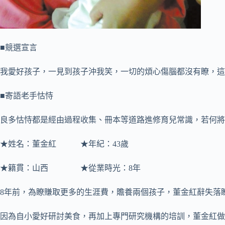
■競選宣言
我愛好孩子，一見到孩子沖我笑，一切的煩心傷腦都沒有瞭，這
■寄語老手怙恃
良多怙恃都是經由過程收集、冊本等道路進修育兒常識，若何將
★姓名：董金紅 ★年紀：43歲
★籍貫：山西 ★從業時光：8年
8年前，為瞭賺取更多的生涯費，贍養兩個孩子，董金紅辭失落
因為自小愛好研討美食，再加上專門研究機構的培訓，董金紅做