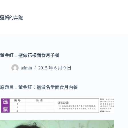
跳
至
主
邏輯的奔跑
要
內
容
董金紅：擅做花樣面食月子餐
admin
2015 年 6 月 9 日
原題目：董金紅：擅做名堂面食月內餐