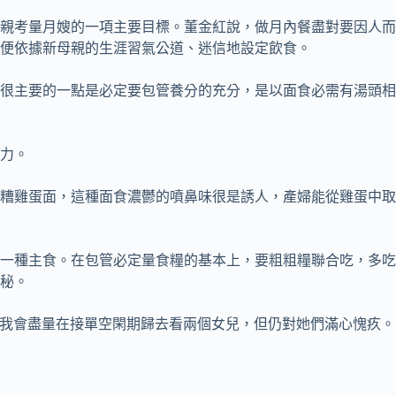
親考量月嫂的一項主要目標。董金紅說，做月內餐盡對要因人而
便依據新母親的生涯習氣公道、迷信地設定飲食。
很主要的一點是必定要包管養分的充分，是以面食必需有湯頭相
力。
糟雞蛋面，這種面食濃鬱的噴鼻味很是誘人，產婦能從雞蛋中取
一種主食。在包管必定量食糧的基本上，要粗粗糧聯合吃，多吃
秘。
然我會盡量在接單空閑期歸去看兩個女兒，但仍對她們滿心愧疚。