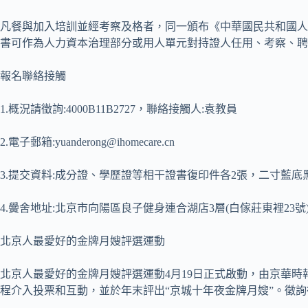
凡餐與加入培訓並經考察及格者，同一頒布《中華國民共和國人
書可作為人力資本治理部分或用人單元對持證人任用、考察、聘
報名聯絡接觸
1.概況請徵詢:4000B11B2727，聯絡接觸人:袁教員
2.電子郵箱:yuanderong@ihomecare.cn
3.提交資料:成分證、學歷證等相干證書復印件各2張，二寸藍底
4.黌舍地址:北京市向陽區良子健身連合湖店3層(白傢莊東裡23號
北京人最愛好的金牌月嫂評選運動
北京人最愛好的金牌月嫂評選運動4月19日正式啟動，由京華時
程介入投票和互動，並於年末評出“京城十年夜金牌月嫂”。徵詢德律風