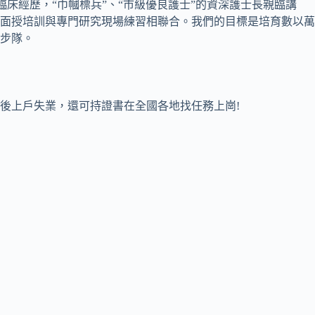
床經歷，“巾幗標兵”、“市級優良護士”的資深護士長親臨講
面授培訓與專門研究現場練習相聯合。我們的目標是培育數以萬
步隊。
後上戶失業，還可持證書在全國各地找任務上崗!