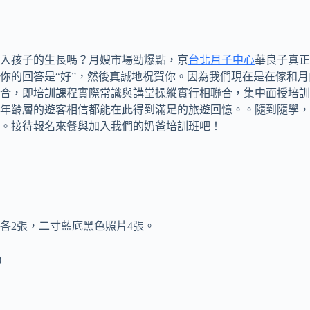
入孩子的生長嗎？月嫂市場勁爆點，京
台北月子中心
華良子真正
的回答是“好”，然後真誠地祝賀你。因為我們現在是在傢和月內c
合，即培訓課程實際常識與講堂操縱實行相聯合，集中面授培訓
的遊客相信都能在此得到滿足的旅遊回憶。。隨到隨學，便利快捷。迷信
。接待報名來餐與加入我們的奶爸培訓班吧！
各2張，二寸藍底黑色照片4張。
)