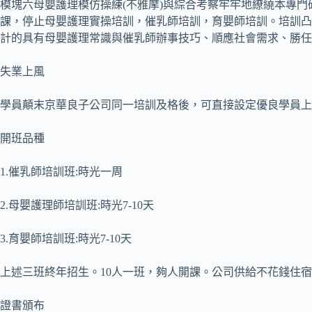
模塊六母嬰護理模仿操練(不雅摩)與綜合考察牢牢地繚繞本專門
課，停止母嬰護理實操培訓，催乳師培訓，育嬰師培訓。培訓凸
計的具有母嬰護理常識與催乳師辦事技巧、順應社會需求、勝任
失業上風
學員顛末京華良子公司同一培訓及格後，可直接設定優良學員上
開班品種
1.催乳師培訓班:時光一周
2.母嬰護理師培訓班:時光7-10天
3.育嬰師培訓班:時光7-10天
上述三班終年招生。10人一班，夠人開課。公司供給不花錢住
證書頒布