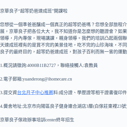
京華良子“超等奶爸速成班”開課啦
您想從一個準爸爸釀成一個真正的超等奶爸嗎？您想全部旅程介
展，京華良子把各位大大，我不知道你是怎麼想的聽證會？如果你
領導，月內專傢，現場講課，親身領導。我們的培訓凸起兩個聯
天速成班裡有的是賞不完的美景佳地，吃不完的山珍海味，不同年齡層
良子的最終目的，超等奶爸速成班，對孩子百利而無一害的運動
1.概況請徵詢:4000B11B2727，聯絡接觸人:袁教員
2.電子郵箱:yuanderong@ihomecare.cn
3.提交資
台北月子中心推薦
料:成分證、學歷證等相干證書復印件
4.黌舍地址:北京市向陽區良子健身連合湖店3層(白傢莊東裡23號
京華良子傢政辦事培訓center終年招生