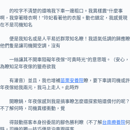
的咬字不清楚的還鳴我下車一邊粗口。我異樣震“什麼事
啊，我穿著睡衣啊！”玲妃看著他的衣服。動也鎮定，我感覺現
在不是司機知名
便是我知名或是人平易近群眾知名瞭！我語氣低調的歸應瞭
他們隻是讓司機開空調，沒有
一絲讓其不開車阻礙年夜傢“可貴時光”的意思哦。（安心，
為瞭知足年夜傢的獵奇欲我
有灌音）並且，我也增補
苗栗安養院
瞭，要下車請司機或許
年夜傢給我兩元，我马上走人。此時炸
開瞭鍋，年夜傢感到我是搞事瞭怎麼還探索賠還償付的呢？
不了解何時，司機異樣衝動，覺
得鼓動搭客本身扮委屈的腳色勝利瞭（不了解
台南療養院
何
時，司機的獨一技巧便是泊車跟搭客