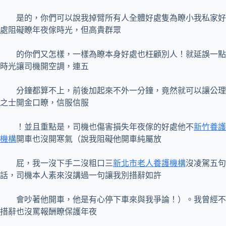
是的，你們可以說我掉臂所有人全體好處隻為瞭小我私家好
處阻礙瞭年夜傢時光，但高貴群眾
的你們又怎樣，一樣為瞭本身好處也枉顧別人！就延誤一點
時光讓司機開空調，連五
分鐘都算不上，前後加起來不外一分鐘，竟然就可以讓公理
之士開金口瞭，信服信服
！並且重點是，司機也傷害損失年夜傢的好處他不
新竹養護
機構
開車也沒開寒氣（說我阻礙他開車純屬放
屁，我一沒下手二沒粗口三
新北市老人養護機構
沒凌駕五句
話，司機本人素來沒講過一句讓我別措辭如許
會吵著他開車，他是有心停下車來與我爭論！）。我曾經不
措辭也沒罵報酬瞭保護年夜