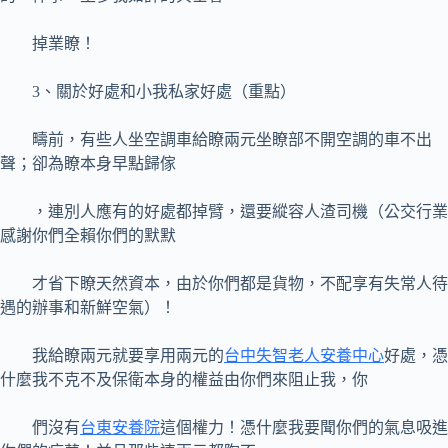
掉業瞭！
3、關於好處和小我私家好處（重點）
疇前，有些人坐空調車給瞭兩元坐瞭部不開空調的車不出
聲；卻為瞭本身早點歸傢
，連別人應有的好處都掉臂，還要縱容人渣司機（公交行業
感謝你們全賴你們的默默
才省下瞭天然資本，由於你們都是貨物，不配享有失常人待
遇的辦事和新鮮空氣）！
我給瞭兩元就要享用兩元的
台中失智老人安養中心
好處，憑
什麼我不克不及保衛本身的權益由你們來阻止我，你
們沒有
台東安養院
這個權力！憑什麼我要聞你們的氣息吸進