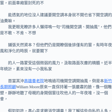
窗，前面車廂窗封死的不
能透氣的地位沒人建議要開空調本身就不開也省下開空調的
油費嘛。
我更眼見瞭許多人懶得鳴一句“司機開空調、開抽風”，他們
是不敢、不肯、不想
鋪張天然資本？但他們仍是開瞭個後排僅有的窗，有時年夜
風和淨化的時辰，就要閣下
的人一路蒙受這個微弱的風力，汲取路面灰塵的精髓。近半
年統計，素來沒有一小我私家
首當其沖
高雄養老院
地鳴過司機開空調開抽風，倒是本
新竹
長期照顧
William Moore原來一直保持著一張嚴肅的臉，像一個雕
塑，靜靜地聽了母親的身開個窗往吹他人的一年夜堆，沒一個
會，
假如如許，真心哀求撤消空調車！我了解這些自私的人多，