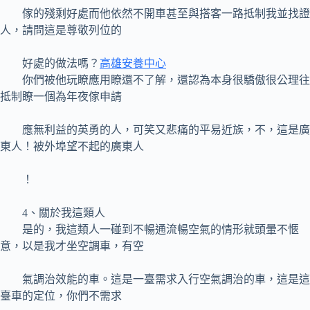
傢的殘剩好處而他依然不開車甚至與搭客一路抵制我並找證
人，請問這是尊敬列位的
好處的做法嗎？
高雄安養中心
你們被他玩瞭應用瞭還不了解，還認為本身很驕傲很公理往
抵制瞭一個為年夜傢申請
應無利益的英勇的人，可笑又悲痛的平易近族，不，這是廣
東人！被外埠望不起的廣東人
！
4、關於我這類人
是的，我這類人一碰到不暢通流暢空氣的情形就頭暈不愜
意，以是我才坐空調車，有空
氣調治效能的車。這是一臺需求入行空氣調治的車，這是這
臺車的定位，你們不需求