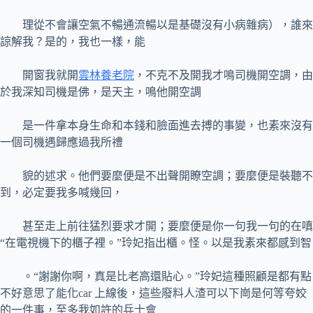
理從不會讓空氣不暢通流暢以是基礎沒有小病雜病），誰來
諒解我？是的，我也一樣，能
開窗我就開
雲林養老院
，不克不及開我才鳴司機開空調，由
於我深知司機是佛，是天主，鳴他開空調
是一件拿本身生命和本錢和臉面進去搏的事變，也素來沒有
一個司機遇歸應過我所禮
貌的述求。他們要麼便是不出聲開瞭空調；要麼便是裝聽不
到，必定要我多喊幾回，
甚至走上前往猛烈要求才開；要麼便是你一句我一句的在嗔
“在電視機下的櫃子裡。”玲妃指出櫃。怪。以是我素來都感到智
。“謝謝你啊，真是比老高還貼心。”玲妃這種照顧是都有點
不好意思了能化car 上線後，這些廢料人渣可以下崗是何等夸姣
的一件事，至多我如許的兵士會