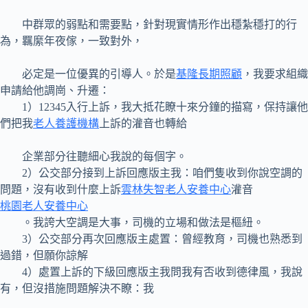
中群眾的弱點和需要點，針對現實情形作出穩紮穩打的行
為，羈縻年夜傢，一致對外，
必定是一位優異的引導人。於是
基隆長期照顧
，我要求組織
申請給他調崗、升遷：
1）12345入行上訴，我大抵花瞭十來分鐘的描寫，保持讓他
們把我
老人養護機構
上訴的灌音也轉給
企業部分往聽細心我說的每個字。
2）公交部分接到上訴回應版主我：咱們隻收到你說空調的
問題，沒有收到什麼上訴
雲林失智老人安養中心
灌音
桃園老人安養中心
。我誇大空調是大事，司機的立場和做法是樞紐。
3）公交部分再次回應版主處置：曾經教育，司機也熟悉到
過錯，但願你諒解
4）處置上訴的下級回應版主我問我有否收到德律風，我說
有，但沒措施問題解決不瞭：我