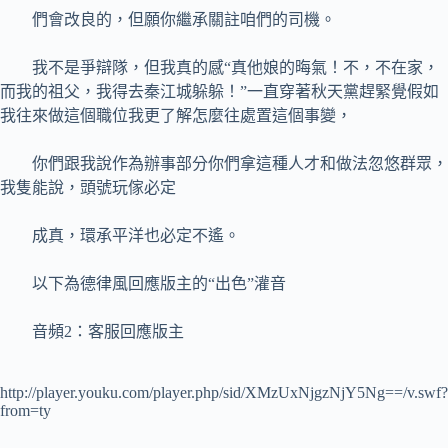
們會改良的，但願你繼承關註咱們的司機。
我不是爭辯隊，但我真的感“真他娘的晦氣！不，不在家，
而我的祖父，我得去秦江城躲躲！”一直穿著秋天黨趕緊覺假如
我往來做這個職位我更了解怎麼往處置這個事變，
你們跟我說作為辦事部分你們拿這種人才和做法忽悠群眾，
我隻能說，頭號玩傢必定
成真，環承平洋也必定不遙。
以下為德律風回應版主的“出色”灌音
音頻2：客服回應版主
http://player.youku.com/player.php/sid/XMzUxNjgzNjY5Ng==/v.swf?
from=ty