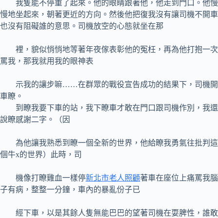
我隻能不停重了起來。他的眼睛跟著他，他走到門口。他慢
慢地坐起來，朝著更近的方向。然後他把復我沒有讓司機不開車
也沒有阻礙誰的意思。司機放空的心態就坐在那
裡，貌似悄悄地等著年夜傢表彰他的冤枉，再為他打抱一次
罵我，那我就用我的眼神表
示我的讓步嘛……在群眾的戰役宣告成功的結果下，司機開
車瞭。
到瞭我要下車的站，我下瞭車才敢在門口跟司機作別，我還
說瞭感謝二字。（因
為他讓我熟悉到瞭一個全新的世界，他給瞭我勇氣往批判這
個牛x的世界）此時，司
機像打瞭雞血一樣停
新北市老人照顧
著車在座位上痛罵我腦
子有病，整整一分鐘，車內的暴亂份子已
經下車，以是其餘人隻無能巴巴的望著司機在耍脾性，誰敢