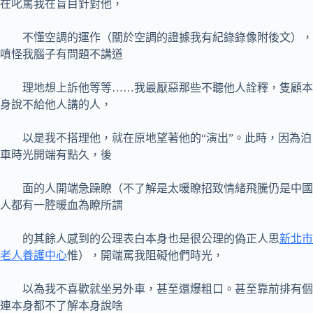
在叱罵我在盲目針對他，
不懂空調的運作（關於空調的證據我有紀錄錄像附後文），
嗔怪我腦子有問題不講道
理地想上訴他等等……我最厭惡那些不聽他人詮釋，隻顧本
身說不給他人講的人，
以是我不搭理他，就在原地望著他的“演出”。此時，因為泊
車時光開端有點久，後
面的人開端急躁瞭（不了解是太暖瞭招致情緒飛騰仍是中國
人都有一腔暖血為瞭所謂
的其餘人感到的公理表白本身也是很公理的偽正人思
新北市
老人養護中心
惟），開端罵我阻礙他們時光，
以為我不喜歡就坐另外車，甚至還爆粗口。甚至靠前排有個
連本身都不了解本身說啥