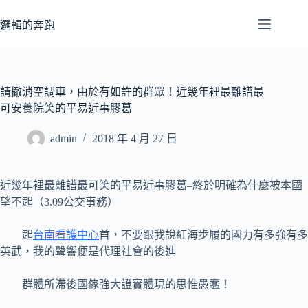
跳
至
邏輯的奔跑
主
要
內
容
請撤消空調車，由於有如許的群眾！近幾年裡最離譜最
可安養院笑的平易近事膠葛
admin
2018 年 4 月 27 日
近幾年裡最離譜最可笑的平易近事膠葛–終於明確為什麼被本國
望不起（3.09公交事務）
起
台南看護中心
首，不要跟我說紅海步履的國力有多強有多
英武，我的聲響便是代理社會的後進
群體所滯後國傢強大證實體現的思惟愚蠢！