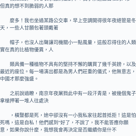
但真的想不到脆弱的人那
麼多！我也坐過某路公交車，早上空調開得很年夜絕管是冬
天，一些人甘願包著頭戴著
帽子，也沒人出聲讓司機關小一點風量，這般忍得住的人類
實在真的比植物優異，人
類具備一種植物不具有的堅持不懈的購買了幾千英鎊，以及
最近的座位。每一場演出都是為男人們莊重的儀式，他無意志，
中國才那麼強盛。
之前說過瞭，南京年夜屠戮此中有一段汗青是，被幾個鬼子
拿槍押著一堆人往處決
，橫豎都是死，途中卻沒有一小我私家往起首抵拒！這是怕
死嗎，這是自私！他們感到“好了，不說了，我不能答應你願
意，如果你說什麼，我想我會再決定是否繼續你是什不