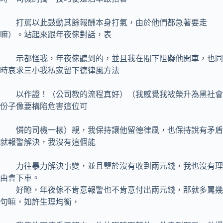
打罵以此鼓動其餘報酬本身打氣，由於他們都急著要走
嘛）。站起來跟年夜傢對話，表
示都怪我，年夜傢聽到的，並且我在閣下阻礙他開車，也同
時哀求三小我私家留下德律風方法
以作證！（公司教的流程真好）（我感覺我被榮升為黑社會
份子像要構陷危害這位可
憐的司機一樣）親，我保持讓他留德律風，也保持說有矛盾
就報警解決，我沒有這個能
力往暴力解決事變，並且鑒於沒有收到兩元錢，我也沒有理
由會下車。
好瞭，年夜傢不肯意報警也不肯意付出兩元錢，那就多罵幾
句嘛，如許生理均衡，