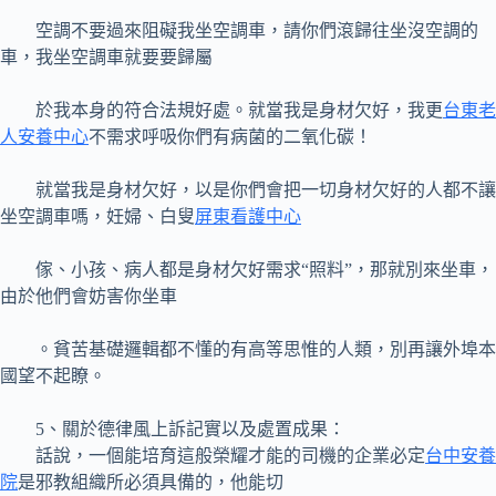
空調不要過來阻礙我坐空調車，請你們滾歸往坐沒空調的
車，我坐空調車就要要歸屬
於我本身的符合法規好處。就當我是身材欠好，我更
台東老
人安養中心
不需求呼吸你們有病菌的二氧化碳！
就當我是身材欠好，以是你們會把一切身材欠好的人都不讓
坐空調車嗎，妊婦、白叟
屏東看護中心
傢、小孩、病人都是身材欠好需求“照料”，那就別來坐車，
由於他們會妨害你坐車
。貧苦基礎邏輯都不懂的有高等思惟的人類，別再讓外埠本
國望不起瞭。
5、關於德律風上訴記實以及處置成果：
話說，一個能培育這般榮耀才能的司機的企業必定
台中安養
院
是邪教組織所必須具備的，他能切