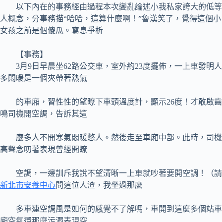
以下內在的事務經由過程本次變亂論述小我私家誇大的低等
人概念，分事務描“哈哈，這算什麼啊！”魯漢笑了，覺得這個小
女孩之前是個傻瓜。寫息爭析
【事務】
3月9日早晨坐62路公交車，室外約23度擺佈，一上車發明人
多悶暖是一個夾帶著熱氣
的車廂，習性性的望瞭下車頭溫度計，顯示26度！才敢啟齒
鳴司機開空調，告訴其這
麼多人不開寒氣悶暖憋人。然後走至車廂中部。此時，司機
高聲念叨著表現曾經開瞭
空調，一邊訓斥我說不望清晰一上車就吵著要開空調！（請
新北市安養中心
問這位人渣，我坐過那麼
多車連空調風是如何的感覺不了解嗎，車開到這麼多個站車
廂空氣還那麼污濁表現空