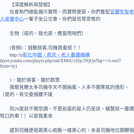
【深度解析與發掘】
社會熱門總能揭示實際，而實際便是，你們隻配
宜蘭失智老
人安養中心
一輩子坐公交車，你們是低等思惟的
生物（是的，我也是，應當用咱們）
(音頻1：鼓動搭客,司機真委屈？！
http://p
彰化中國，燕京。老人養護機構
layer.youku.com/player.php/sid/XMzUxNjc3NjQxNg==/v.swf?
from=ty)
1、關於搭客、關於群眾
我眼見瞭太多司機冬天不開抽風，人多不開寒氣的情形，
（是的，有交委撐腰不達
到26度就不開空調，不管前面的是人仍是貨，橫豎就一臺運
牲口的車！）以是我素來
感到司機便是跟黑心商販一樣黑心的，本身司機地位開瞭個