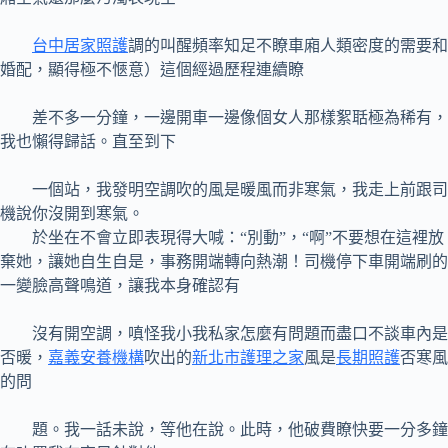
台中居家照護
調的叫醒頻率知足不瞭車廂人類密度的需要和
婚配，顯得極不愜意）這個經過歷程連續瞭
差不多一分鐘，一邊開車一邊像個女人那樣絮聒極為稀有，
我也懶得歸話。直至到下
一個站，我發明空調吹的風是暖風而非寒氣，我走上前跟司
機說你沒開到寒氣。
於坐在不會立即表現得大喊：“別動”，“啊”不要想在這裡放
棄她，讓她自生自是，事務開端轉向熱潮！司機停下車開端刷的
一變臉高聲鳴道，讓我本身確認有
沒有開空調，嗔怪我小我私家怎麼有問題而盡口不談車內是
否暖，
嘉義安養機構
吹出的
新北市護理之家
風是
長期照護
否寒風
的問
題。我一話未說，等他在說。此時，他破費瞭快要一分多鐘