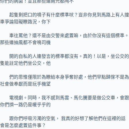
你們的病菌！並且那些連兩元都陶不
起隻剩把口的噴子有什麼標準吠？豈非你見到馬路上有人撞
車爭論阻礙瞭路況，你下
車往罵他？還不是由交警來處置嘛，由於你沒有這個標準。
那些連抽風都不會鳴司機
開的自私的人連發言的標準都沒有。真的！以是，坐公交的
隻能註定他們坐公交，他
們的思惟僅限於為瞭給本身爭奪好處，他們早點歸傢不是為
社會做奉獻而是玩手機望
電視劇。同時，我不感到馬雲、馬化騰要是做公交車，會跟
你們擠一路仍是暖乎乎的
跟你們呼吸污濁的空氣， 我真的好想了解他們在這裡的話
會是怎麼處置這件事？