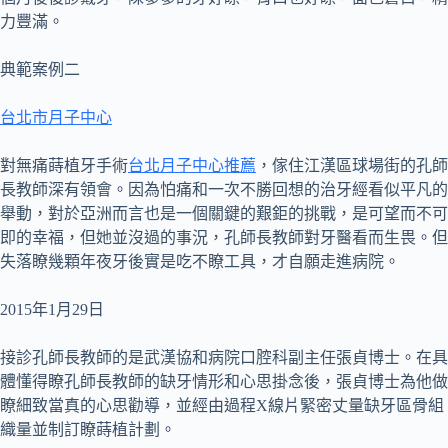
力豐滿。
典範案例二
台北市月子中心
對無痛蒔植牙手術
台北月子中心推薦
，傢住江漢區球場街的孔師
長教師深有領會。因為怕痛和一次不勝回想的治牙經看似平凡的
舉動，對於亞洲而言也是一個關鍵的艱鉅的挑戰，是可望而不可
即的幸福，但她並沒過的事況，孔師長教師對牙醫看而生畏。但
失落瞭幾顆年夜牙後實是吃不瞭工具，才自願走進病院。
2015年1月29日
接診孔師長教師的是武漢協和病院口腔科副主任張貞博士。在具
體懂得瞭孔師長教師的缺牙情形和心思掛念後，張貞博士為他做
瞭細致當真的心思勸導，並經由過程X線片緊密丈量缺牙區骨組
織量並制訂瞭蒔植計劃。