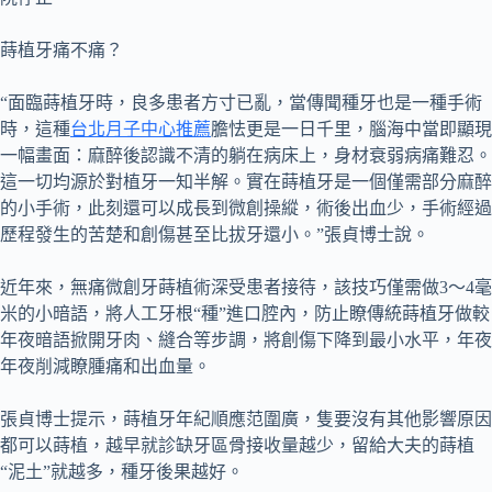
蒔植牙痛不痛？
“面臨蒔植牙時，良多患者方寸已亂，當傳聞種牙也是一種手術
時，這種
台北月子中心推薦
膽怯更是一日千里，腦海中當即顯現
一幅畫面：麻醉後認識不清的躺在病床上，身材衰弱病痛難忍。
這一切均源於對植牙一知半解。實在蒔植牙是一個僅需部分麻醉
的小手術，此刻還可以成長到微創操縱，術後出血少，手術經過
歷程發生的苦楚和創傷甚至比拔牙還小。”張貞博士說。
近年來，無痛微創牙蒔植術深受患者接待，該技巧僅需做3～4毫
米的小暗語，將人工牙根“種”進口腔內，防止瞭傳統蒔植牙做較
年夜暗語掀開牙肉、縫合等步調，將創傷下降到最小水平，年夜
年夜削減瞭腫痛和出血量。
張貞博士提示，蒔植牙年紀順應范圍廣，隻要沒有其他影響原因
都可以蒔植，越早就診缺牙區骨接收量越少，留給大夫的蒔植
“泥土”就越多，種牙後果越好。