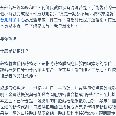
全部蒔植經過歷程中，孔師長教師沒有涓滴苦楚，手術隻花瞭一
個小時就完成瞭。他感歎地說，“真是一點都不痛，我本來還認
台北月子中心
為是蠻年夜一件工作，沒想到比拔牙還輕松，真是
本身嚇本身，早了解是如許，我早就來瞭。”
專傢說法
什麼是蒔植牙？
蒔植義齒俗稱蒔植牙，是指將蒔植體植進口腔內缺掉牙的部位，
讓蒔植體在牙槽骨內牢固愈合，並在其上端制作人工牙冠，以恢
復患者的品味效能。
楊成傳授先容，上世紀60年月，一位瑞典年夜學傳授裡程碑式發
明，金屬鈦概況與骨組織之間能慎密聯合構成“骨整合”。在此基
本之上，已研要點：發應用的口腔蒔植體系數以百計。顛末半個
世紀的新陳代謝，口腔蒔植義齒已成長成為集多學科高新技巧結
果為一體的口腔臨床醫學奇葩，臨床勝利率接近95%，預期壽命