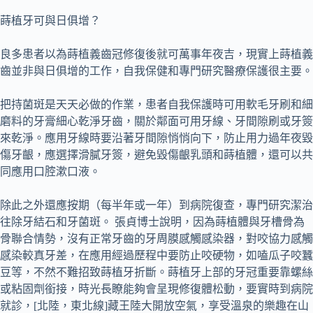
蒔植牙可與日俱增？
良多患者以為蒔植義齒冠修復後就可萬事年夜吉，現實上蒔植義
齒並非與日俱增的工作，自我保健和專門研究醫療保護很主要。
把持菌斑是天天必做的作業，患者自我保護時可用軟毛牙刷和細
磨料的牙膏細心乾淨牙齒，關於鄰面可用牙線、牙間隙刷或牙簽
來乾淨。應用牙線時要沿著牙間隙悄悄向下，防止用力過年夜毀
傷牙齦，應選擇滑膩牙簽，避免毀傷齦乳頭和蒔植體，還可以共
同應用口腔漱口液。
除此之外還應按期（每半年或一年）到病院復查，專門研究潔治
往除牙結石和牙菌斑。 張貞博士說明，因為蒔植體與牙槽骨為
骨聯合情勢，沒有正常牙齒的牙周膜感觸感染器，對咬協力感觸
感染較真牙差，在應用經過歷程中要防止咬硬物，如嗑瓜子咬蠶
豆等，不然不難招致蒔植牙折斷。蒔植牙上部的牙冠重要靠螺絲
或粘固劑銜接，時光長瞭能夠會呈現修復體松動，要實時到病院
就診，[北陸，東北線]藏王陸大開放空氣，享受溫泉的樂趣在山