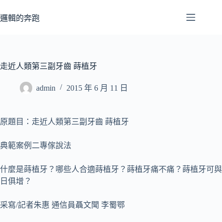
跳
至
邏輯的奔跑
主
要
內
容
走近人類第三副牙齒 蒔植牙
admin
2015 年 6 月 11 日
原題目：走近人類第三副牙齒 蒔植牙
典範案例二專傢說法
什麼是蒔植牙？哪些人合適蒔植牙？蒔植牙痛不痛？蒔植牙可與
日俱增？
采寫/記者朱惠 通信員聶文聞 李蜀鄂