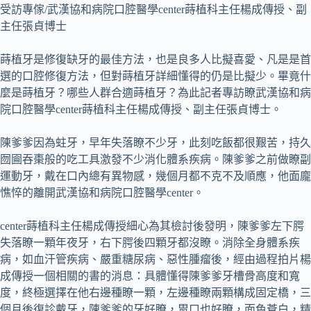
受訪專傢/武漢協和病院口腔醫學center蒔植科主任楊成傳授、副
主任張貞博士
蒔植牙是修復缺牙的最佳方法，也是良多人比擬喜愛、凡是是首
選的口腔修復方法，但對蒔植牙詳細懂得的仍是比擬少。畢竟什
麼是蒔植牙？哪些人群合適蒔植牙？為此記者專訪瞭武漢協和病
院口腔醫學center蒔植科主任楊成傳授、副主任張貞博士。
陳爹爹因為蛀牙，早年失落瞭不少牙，此刻吃飯都很艱苦，持久
囫圇吞棗般的吃工具激發不少消化體系疾病。陳爹爹之前做瞭副
運動牙，戴在口內總有異物感，幾個月都不克不及順應，他面龐
憔悴的離開武漢協和病院口腔醫學center。
center蒔植科主任楊成傳授細心為其檢討後發明，陳爹爹左下腭
失落瞭一顆年夜牙，右下腭後四顆牙都沒瞭。消除全身體系疾
病，如血汗管疾病、嚴重糖尿病、惡性腫瘤後，經由過程拍片楊
成傳授一個相關的書的消息：具體懂得陳爹爹牙槽骨高度和寬
度，終極選擇在他右邊種瞭一顆，左邊種瞭兩顆構成固定橋，三
個月後復診戴牙，陳爹爹的牙好瞭，胃口也好瞭，面色蒼白，精