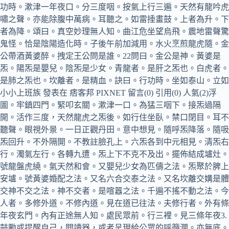
功時。漱津一年夜口。分三度咽。按氣上行三遍。天然有龍吟虎
嘯之聲。亦能除腹中萬病。耳聽之。如雷捶畫鼓。上者為升。下
者為降。頌曰。真空妙理無人知。曲江危坐望烏飛。震地雷聲驚
鬼怪。恰是陰陽造化時。子後午前加減用。水火烹煎龍虎隨。金
公帶酒黃婆醉。拽定王公問是誰。22問曰。金公是神。黃婆是
炁。陽炁是嬰兒。陰炁是少女。青龍者。是肝之炁也。白虎者。
是肺之炁也。坎離者。是精血。訣曰。行功時。坐如泰山。立如
小小上班族 發表在 痞客邦 PIXNET 留言(0) 引用(0) 人氣(2)浮
圖。牢鎮四門。緊叩玄關。漱津一口。為猛三咽下。接炁過隔
開。活作三度，天然龍虎之炁後。如行住坐臥。禁口閉目。耳不
聽聲。眼視外景。一日正觀丹田。意中想見。隨呼炁降落。隨吸
炁回升。不外隔開。不教註臉孔上。六炁各到中元相見。清炁右
行。濁氣左行。各轉九遭。炁上下不克不及出。擺佈結成壚灶。
號龍盤虎繞。氣天然和會。又嬰兒少女為匹儔之法。炁聚於脾上
安壚。號黃婆婚配之法。又名六合交泰之法。又名坎離交媾是體
交神不交之法。神不交者。是喧囂之法。千遍不搖不動之法。今
人者。多修外道。不修內道。見在道已往法。夫修行者。外有條
年夜玄門。內有正途無人知。處民眾前。行三裡。見三條年夜3.
鼓勵或提醒自己，閱讀器，或者呈現給公眾的呼籲澗。亦無底。