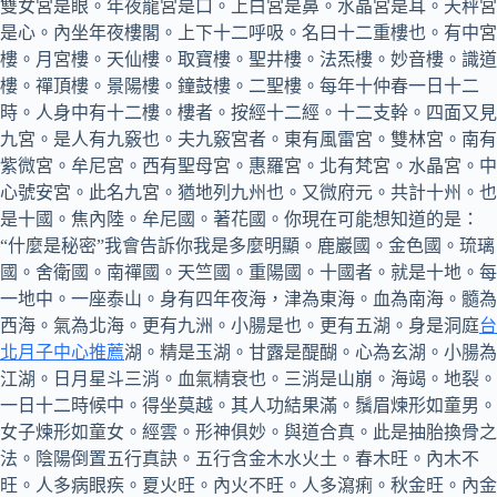
雙女宮是眼。年夜龍宮是口。上白宮是鼻。水晶宮是耳。天秤宮
是心。內坐年夜樓閣。上下十二呼吸。名曰十二重樓也。有中宮
樓。月宮樓。天仙樓。取寶樓。聖井樓。法炁樓。妙音樓。識道
樓。禪頂樓。景陽樓。鐘鼓樓。二聖樓。每年十仲春一日十二
時。人身中有十二樓。樓者。按經十二經。十二支幹。四面又見
九宮。是人有九竅也。夫九竅宮者。東有風雷宮。雙林宮。南有
紫微宮。牟尼宮。西有聖母宮。惠羅宮。北有梵宮。水晶宮。中
心號安宮。此名九宮。猶地列九州也。又微府元。共計十州。也
是十國。焦內陸。牟尼國。著花國。你現在可能想知道的是：
“什麼是秘密”我會告訴你我是多麼明顯。鹿巖國。金色國。琉璃
國。舍衛國。南禪國。天竺國。重陽國。十國者。就是十地。每
一地中。一座泰山。身有四年夜海，津為東海。血為南海。髓為
西海。氣為北海。更有九洲。小腸是也。更有五湖。身是洞庭
台
北月子中心推薦
湖。精是玉湖。甘露是醍醐。心為玄湖。小腸為
江湖。日月星斗三消。血氣精衰也。三消是山崩。海竭。地裂。
一日十二時候中。得坐莫越。其人功結果滿。鬚眉煉形如童男。
女子煉形如童女。經雲。形神俱妙。與道合真。此是抽胎換骨之
法。陰陽倒置五行真訣。五行含金木水火土。春木旺。內木不
旺。人多病眼疾。夏火旺。內火不旺。人多瀉痢。秋金旺。內金