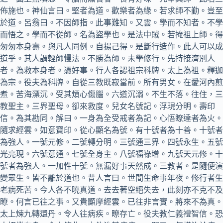
佈施也。神仙言曰。堅者為道。歡樂者為緣。若求師不勤。豈至
於道。呂翁曰。不因師指。此事難知。又雲。學而不知者。不學
而悟之。學而不從師。名為盜學也。是法中賊。若掩祖上師。得
匆匆本身壽。與凡人同例。自揚己得。是斷行造作。此人可以成
道乎。其人謂輕師慢法。不勝為師。未學修行。先持接濟別人
者。為救本身者。憑好事。行人各認祖宗科牌。太上為祖。釋迦
為宗。役夫為科牌。自從三教既寂當前。所有男女。在愛河內煎
煮。苦海漂沉。受其煩心傷腦。六道沉溺。不生不落。往住，三
教聖主。三界聖母。卻來救度。兒女名號記。浮現分明。壽印
信。為其勘同。解曰。一身為全受戒者為記。心悟瞭達者為火。
隨求經雲。如意寶印。從心顯名為號。有十號者為十善。十號者
為強人。一號元修。二號轉分明。三號通三界。四號永生。五號
光亮現。六號意通。七號全身主。八號福祿增。九號天元修。十
號者為強人。一加性十號。無漏好事天然成。三教者。是隨便演
變眾生。皆不離於道也。昔人言曰。世間生命事年夜。修行者生
老病死苦。今人各不曉真道。去去著空絕失去，此刻亦不克不及
瞭。何言已往之事。又貴顯摩經雲。已往非言實。將來不為真。
太上煉九轉還丹。令人往病疾。瞭存亡。役夫教仁義禮智信。恐