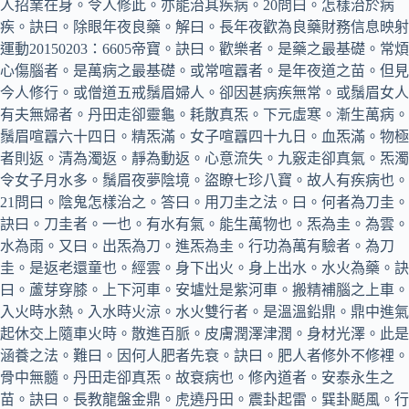
人招業在身。令人修此。亦能治其疾病。20問曰。怎樣治於病
疾。訣曰。除眼年夜良藥。解曰。長年夜歡為良藥財務信息映射
運動20150203：6605帝寶。訣曰。歡樂者。是藥之最基礎。常煩
心傷腦者。是萬病之最基礎。或常喧囂者。是年夜道之苗。但見
今人修行。或僧道五戒鬚眉婦人。卻因甚病疾無常。或鬚眉女人
有夫無婦者。丹田走卻靈龜。耗散真炁。下元虛寒。漸生萬病。
鬚眉喧囂六十四日。精炁滿。女子喧囂四十九日。血炁滿。物極
者則返。清為濁返。靜為動返。心意流失。九竅走卻真氣。炁濁
令女子月水多。鬚眉夜夢陰境。盜瞭七珍八寶。故人有疾病也。
21問曰。陰鬼怎樣治之。答曰。用刀圭之法。曰。何者為刀圭。
訣曰。刀圭者。一也。有水有氣。能生萬物也。炁為圭。為雲。
水為雨。又曰。出炁為刀。進炁為圭。行功為萬有驗者。為刀
圭。是返老還童也。經雲。身下出火。身上出水。水火為藥。訣
曰。蘆芽穿膝。上下河車。安壚灶是紫河車。搬精補腦之上車。
入火時水熱。入水時火涼。水火雙行者。是溫溫鉛鼎。鼎中進氣
起休交上隨車火時。散進百脈。皮膚潤澤津潤。身材光澤。此是
涵養之法。難曰。因何人肥者先衰。訣曰。肥人者修外不修裡。
骨中無髓。丹田走卻真炁。故衰病也。修內道者。安泰永生之
苗。訣曰。長教龍盤金鼎。虎遶丹田。震卦起雷。巽卦颳風。行