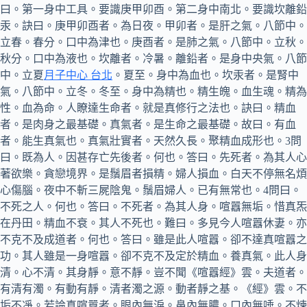
曰。第一身中工具。要識庚甲卯酉。第二身中南北。要識坎離鉛
汞。訣曰。庚甲卯酉者。為日夜。甲卯者。是肝之氣。八節中。
立春。春分。口中為津也。庚酉者。是肺之氣。八節中。立秋。
秋分。口中為液也。坎離者。冷暑。離鉛者。是身中央氣。八節
中。立夏
月子中心 台北
。夏至。身中為血也。坎汞者。是腎中
氣。八節中。立冬。冬至。身中為精也。精生魄。血生魂。精為
性。血為命。人瞭達生命者。就是真修行之法也。訣曰。精血
者。是肉身之最基礎。真氣者。是生命之最基礎。故曰。有血
者。能生真氣也。真氣壯實者。天然久長。聚精血成形也。3問
曰。既為人。因甚存亡先後者。何也。答曰。先死者。為其人心
著欲樂。貪戀境界。是鬚眉者損精。婦人損血。白天不停無名煩
心傷腦。夜中不斬三屍陰鬼。鬚眉婦人。已有無常也。4問曰。
不死之人。何也。答曰。不死者。為其人身。喧囂無垢。惜真炁
在丹田。精血不衰。其人不死也。難曰。多見今人喧囂休妻。亦
不克不及成道者。何也。答曰。雖是此人喧囂。卻不達真喧囂之
功。其人雖是一身喧囂。卻不克不及定於精血。養真氣。此人身
清。心不清。其身靜。意不靜。豈不聞《喧囂經》雲。夫道者。
有清有濁。有動有靜。清者濁之源。動者靜之基。《經》雲。不
垢不凈。若論真喧囂者。眼內無淚。鼻內無膿。口內無唾。不煉