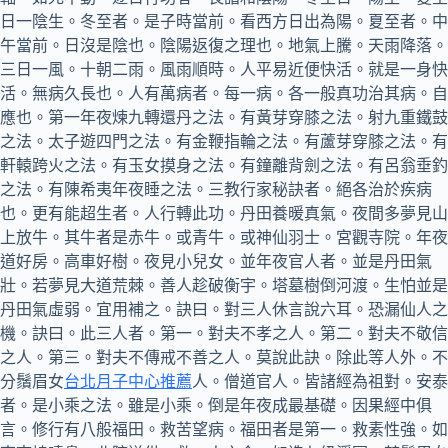
日一陰生。冬至者。是子時當前。看西方日出為陽。夏至者。中
午當前。日沒是陰也。陰陽返復之理也。地氣上騰。天雨降落。
三日一風。十朝二雨。風雨順時。人平易近便快活。就是一身快
活。無病久長也。人有萬病者。每一病。各一般真功治其病。自
應也。第一年夜煉九轉還丹之法。有黃芽穿膝之法。射九重鐵鼓
之法。太子遊四門之法。有金鞭指輪之法。有蘆芽穿膝之法。有
軒轅跨火之法。有玉女摸身之法。有鐘離背劍之法。有呂翁垂釣
之法。有陳希夷年夜睡之法。三教行家秘訣者。絕各治於疾病
也。更有能超生者。人行轉此功。丹田養暖真氣。夜間多夢見山
上放牛。其牛者是赤牛。或青牛。或神仙羽士。宮觀寺院。年夜
道好房。高車好樹。夜見小兒女。並年夜官人者。並是丹田氣
壯。若夢見大道荒棘。善人趁破衡宇。塔墓樹倒河渡。生怕並是
丹田氣虛弱。宜用補之。訣曰。對三人休言說六耳。恐漏仙人之
機。訣曰。此三人者。第一。對夫不孝之人。第二。對夫不敬信
之人。第三。對夫不傳戒不善之人。莫說此訣。除此等人外。不
分鬚眉女
台北月子中心推薦
人。僧道官人。皆諸經為祖對。安泰
者。是小乘之法。雖是小乘。倒是年夜成最基礎。因果經中俱
言。修行有八般福田。救苦望病。福田者是第一。救素性強。如