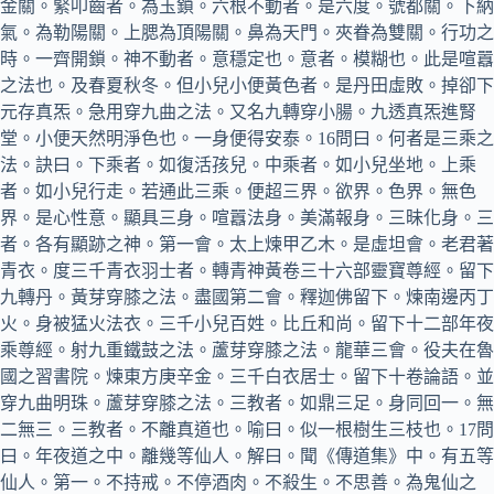
金關。緊叩齒者。為玉鎖。六根不動者。是六度。號都關。下納
氣。為勒陽關。上腮為頂陽關。鼻為天門。夾眷為雙關。行功之
時。一齊開鎖。神不動者。意穩定也。意者。模糊也。此是喧囂
之法也。及春夏秋冬。但小兒小便黃色者。是丹田虛敗。掉卻下
元存真炁。急用穿九曲之法。又名九轉穿小腸。九透真炁進腎
堂。小便天然明淨色也。一身便得安泰。16問曰。何者是三乘之
法。訣曰。下乘者。如復活孩兒。中乘者。如小兒坐地。上乘
者。如小兒行走。若通此三乘。便超三界。欲界。色界。無色
界。是心性意。顯具三身。喧囂法身。美滿報身。三昧化身。三
者。各有顯跡之神。第一會。太上煉甲乙木。是虛坦會。老君著
青衣。度三千青衣羽士者。轉青神黃卷三十六部靈寶尊經。留下
九轉丹。黃芽穿膝之法。盡國第二會。釋迦佛留下。煉南邊丙丁
火。身被猛火法衣。三千小兒百姓。比丘和尚。留下十二部年夜
乘尊經。射九重鐵鼓之法。蘆芽穿膝之法。龍華三會。役夫在魯
國之習書院。煉東方庚辛金。三千白衣居士。留下十卷論語。並
穿九曲明珠。蘆芽穿膝之法。三教者。如鼎三足。身同回一。無
二無三。三教者。不離真道也。喻曰。似一根樹生三枝也。17問
曰。年夜道之中。離幾等仙人。解曰。聞《傳道集》中。有五等
仙人。第一。不持戒。不停酒肉。不殺生。不思善。為鬼仙之