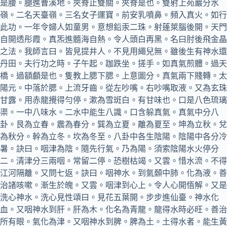
是腰。腿進曹溪地。夾脊止雙關。夾脊是也。雙射上苑巖分水
嶺。二名天臺嶺。三名女子運寶。前安乳噴鼻。頻入真火。如行
此功。一年令婦人如童男。意想鉛汞二珠。射蓬萊腦後開。天門
自開透彤霞。真炁進髓海自熱。令人頭白再黑。名曰肘後飛金晶
之法。我師言曰。皆見提井人。不見用繩兒無。雖後生有神水還
丹田。夫行功之時。子午起。跏跌坐。搓手。如真氣煎體。過天
橋。過額顱是也。隻教上腮下腮。上意圖分。真氣兩下賤轉。太
陽元。中落於腮。上流牙齒。從左吵嘴。右吵嘴取液。又為玄珠
甘露。用赤龍攪得勻停。漱為雪斑白。有甘味也。口是八色琉璃
渠。一中八味水。二水中能生八識。口含躲真氣。真氣中分八
卦。艮為立春。震為春分。巽為立夏。離為夏至。坤為立秋。兌
為秋分。幹為立冬。坎為冬至。八卦中各生陰陽。陰陽中各分冷
暑。訣曰。咽津為陰。隨先行氣。乃為陽。須索陰陽水火停分
二。清津分三兩咽。常留二停。恐樹枯竭。又雲。惜水流。不得
江河隔離。又問七返。訣曰。咽神水。到氣顙中肺。化為液。善
治諸咳嗽。漸生於魄。又雲。咽津到心上。令人心開悟解。又是
洗心神水。洗心見性頌曰。見花五葉開。步步進仙臺。神水化
血。又咽神水到肝。肝為木。化名為青龍。龍得水時必旺。善治
所有眼。氣化為津。又咽神水到脾。脾為土。土得水者。能生黃