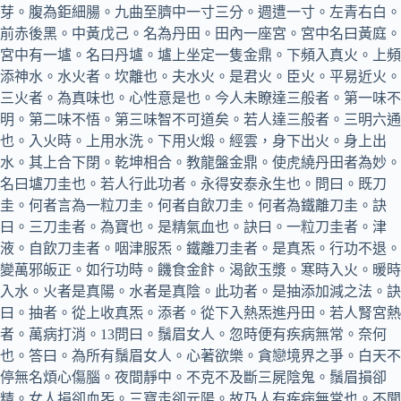
芽。腹為鉅細腸。九曲至臍中一寸三分。週遭一寸。左青右白。
前赤後黑。中黃戊己。名為丹田。田內一座宮。宮中名曰黃庭。
宮中有一壚。名曰丹壚。壚上坐定一隻金鼎。下頻入真火。上頻
添神水。水火者。坎離也。夫水火。是君火。臣火。平易近火。
三火者。為真味也。心性意是也。今人未瞭達三般者。第一味不
明。第二味不悟。第三味智不可道矣。若人達三般者。三明六通
也。入火時。上用水洗。下用火煅。經雲，身下出火。身上出
水。其上合下閉。乾坤相合。教龍盤金鼎。使虎繞丹田者為妙。
名曰壚刀圭也。若人行此功者。永得安泰永生也。問曰。既刀
圭。何者言為一粒刀圭。何者自飲刀圭。何者為鐵離刀圭。訣
曰。三刀圭者。為寶也。是精氣血也。訣曰。一粒刀圭者。津
液。自飲刀圭者。咽津服炁。鐵離刀圭者。是真炁。行功不退。
變萬邪皈正。如行功時。饑食金飰。渴飲玉漿。寒時入火。暖時
入水。火者是真陽。水者是真陰。此功者。是抽添加減之法。訣
曰。抽者。從上收真炁。添者。從下入熱炁進丹田。若人腎宮熱
者。萬病打消。13問曰。鬚眉女人。忽時便有疾病無常。奈何
也。答曰。為所有鬚眉女人。心著欲樂。貪戀境界之爭。白天不
停無名煩心傷腦。夜間靜中。不克不及斷三屍陰鬼。鬚眉損卻
精。女人損卻血炁。三寶走卻元陽。故乃人有疾病無常也。不聞