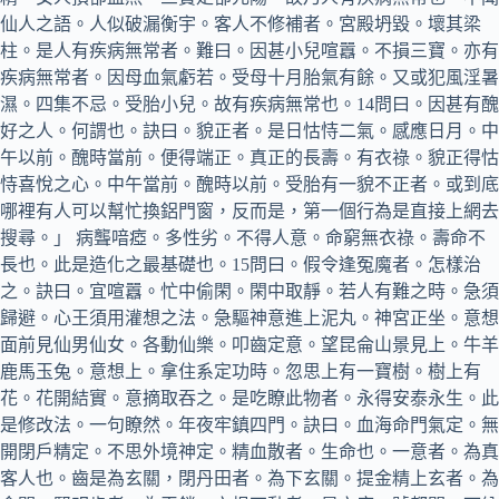
仙人之語。人似破漏衡宇。客人不修補者。宮殿坍毀。壞其梁
柱。是人有疾病無常者。難曰。因甚小兒喧囂。不損三寶。亦有
疾病無常者。因母血氣虧若。受母十月胎氣有餘。又或犯風淫暑
濕。四集不忌。受胎小兒。故有疾病無常也。14問曰。因甚有醜
好之人。何謂也。訣曰。貌正者。是日怙恃二氣。感應日月。中
午以前。醜時當前。便得端正。真正的長壽。有衣祿。貌正得怙
恃喜悅之心。中午當前。醜時以前。受胎有一貌不正者。或到底
哪裡有人可以幫忙換鋁門窗，反而是，第一個行為是直接上網去
搜尋。」 病聾喑瘂。多性劣。不得人意。命窮無衣祿。壽命不
長也。此是造化之最基礎也。15問曰。假令逢冤魔者。怎樣治
之。訣曰。宜喧囂。忙中偷閑。閑中取靜。若人有難之時。急須
歸避。心王須用灌想之法。急驅神意進上泥丸。神宮正坐。意想
面前見仙男仙女。各動仙樂。叩齒定意。望昆侖山景見上。牛羊
鹿馬玉兔。意想上。拿住系定功時。忽思上有一寶樹。樹上有
花。花開結實。意摘取吞之。是吃瞭此物者。永得安泰永生。此
是修改法。一句瞭然。年夜牢鎮四門。訣曰。血海命門氣定。無
開閉戶精定。不思外境神定。精血散者。生命也。一意者。為真
客人也。齒是為玄關，閉丹田者。為下玄關。提金精上玄者。為