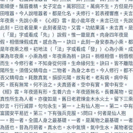
鉅細便。鬚眉養精。女子定血。萬邪回正。萬病不生。方但是丹
田喧囂。今人說喧囂者。都是化名。夫修行。若表裡響應。夫言
年夜乘。先說小乘。《心經》雲。能小能年夜。未言已往。先說
此刻。已往者是果。此刻者是功。又雲。功結果滿。未言真。是
（「是」字或看成「先」）說假。惟一靈是真。肉身四年夜是
假。相借煉假成真。感合為一。訣曰。此刻一身安泰為小乘。都
是年夜乘之根。初地法（「法」字或看成「發」）心為小乘。成
果為年夜乘。小乘為根。年夜乘為梢。訣曰。梢根相借。梢借根
而生。今修行者。不知身從何得。生命緣何生。訣曰。皆不離陰
陽所生。須借父精母血。二物者。為身之本也。今人修行。都不
吝父精母血。耗散真氣。損卻元陽。故有老。老有病。病中有
死。既有無常。何不治之。夫真道者。空中有實。實中有空。
《經》雲。年夜道有形。生養六合。年夜道無名。長養萬物。從
真性所生為人者。亦復如是。舊日老君煉金木水火土。留下三乘
妙言。行行滅罪。句句永生。第一。上有仙人抱一。第二。中有
富國安平易近。第三。下有強兵克服。5問曰。何者是仙人抱
一。抱一者。全國人身之最基礎。一者。是萬物之最基礎。一者
為道也。昔為月朔者。真水也。水中氣憤。氣中生水。萬物者從