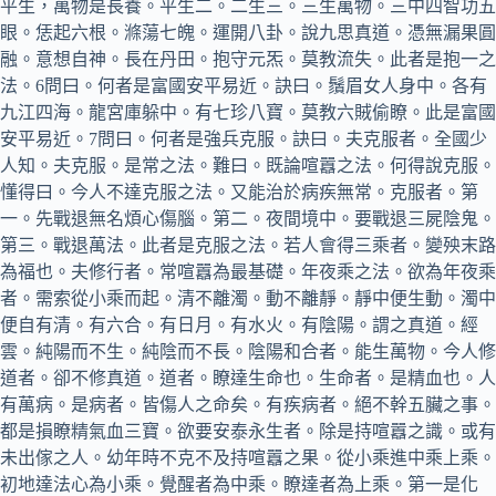
平生，萬物是長養。平生二。二生三。三生萬物。三中四智功五
眼。恁起六根。滌蕩七魄。運開八卦。說九思真道。憑無漏果圓
融。意想自神。長在丹田。抱守元炁。莫教流失。此者是抱一之
法。6問曰。何者是富國安平易近。訣曰。鬚眉女人身中。各有
九江四海。龍宮庫躲中。有七珍八寶。莫教六賊偷瞭。此是富國
安平易近。7問曰。何者是強兵克服。訣曰。夫克服者。全國少
人知。夫克服。是常之法。難曰。既論喧囂之法。何得說克服。
懂得曰。今人不達克服之法。又能治於病疾無常。克服者。第
一。先戰退無名煩心傷腦。第二。夜間境中。要戰退三屍陰鬼。
第三。戰退萬法。此者是克服之法。若人會得三乘者。變殃末路
為福也。夫修行者。常喧囂為最基礎。年夜乘之法。欲為年夜乘
者。需索從小乘而起。清不離濁。動不離靜。靜中便生動。濁中
便自有清。有六合。有日月。有水火。有陰陽。謂之真道。經
雲。純陽而不生。純陰而不長。陰陽和合者。能生萬物。今人修
道者。卻不修真道。道者。瞭達生命也。生命者。是精血也。人
有萬病。是病者。皆傷人之命矣。有疾病者。絕不幹五臟之事。
都是損瞭精氣血三寶。欲要安泰永生者。除是持喧囂之識。或有
未出傢之人。幼年時不克不及持喧囂之果。從小乘進中乘上乘。
初地達法心為小乘。覺醒者為中乘。瞭達者為上乘。第一是化