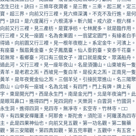
怎生已往。訣曰。三條年夜澗者。是三教。三乘。起三屍。定三
寶。超三界。向前又行三裡。見六條深溝。不克不及行進。是何
門。訣曰。是六度萬行。六根清凈。斬六賊。戒六欲。樹六梯。
向前又行三裡。見三產枋。是寶凈枋。七林屍多。就是臨作用。
行三裡。又見一座園。名為舍果園。一翁望定園門。有緣者白手
得過。向前園又行三裡。見一根年夜樹上。系定金牛。河濱上。
有座臺。鬚眉黃金臺。女子鳳凰臺。仙人垂釣臺。安泰千花臺。
若無常。看鄉臺。河口有三個女子。渡口就是魔女。眾滿船舟。
過此河。又行三裡。見一座年夜山。名是須彌山。山東坡有一隻
青羊。是老君之炁。西坡見一隻白羊。是役夫之炁。正南見一隻
黃羊。是年夜覺金仙之炁。三個羊兒。引接民眾進山。名三陽聚
鼎山。山中有一座城。名為北城。有四門。門上有牌。牌上有
字。東是開光門。西是永生門。南是金光門。北是年夜淪門。此
是眼耳鼻口。進得四門。見四洞府。天樂洞。白雲洞。竹國洞。
永生洞。進得四洞。見四寺。無凈寺。玄空寺。竹林寺。□□
寺。有四果安禪羅漢。阿那舍。斯陀舍。須陀洹。阿羅漢為四寺
主。此是四果神仙也。向前又見五觀。第一功名觀。第二醫藥
觀。第三安陽觀。第四真如觀。第五兜率觀。五觀中。有五宮。