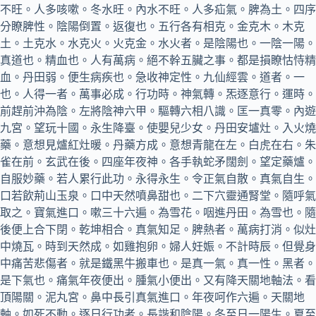
不旺。人多咳嗽。冬水旺。內水不旺。人多疝氣。脾為土。四序
分瞭脾性。陰陽倒置。返復也。五行各有相克。金克木。木克
土。土克水。水克火。火克金。水火者。是陰陽也。一陰一陽。
真道也。精血也。人有萬病。絕不幹五臟之事。都是損瞭怙恃精
血。丹田弱。便生病疾也。急收神定性。九仙經雲。道者。一
也。人得一者。萬事必成。行功時。神氣轉。炁逐意行。運時。
前趕前沖為陰。左將陰神六甲。驅轉六相八識。匡一真零。內遊
九宮。望玩十國。永生降臺。使嬰兒少女。丹田安壚灶。入火燒
藥。意想見爐紅灶暖。丹藥方成。意想青龍在左。白虎在右。朱
雀在前。玄武在後。四座年夜神。各手執蛇矛闊劍。望定藥爐。
自服妙藥。若人累行此功。永得永生。令正氣自散。真氣自生。
口若飲荊山玉泉。口中天然噴鼻甜也。二下穴靈通腎堂。隨呼氣
取之。寶氣進口。嗽三十六遍。為雪花。咽進丹田。為雪也。隨
後便上合下閉。乾坤相合。真氣知足。脾熱者。萬病打消。似灶
中燒瓦。時到天然成。如雞抱卵。婦人妊娠。不計時辰。但覺身
中痛苦悲傷者。就是鐵黑牛搬車也。是真一氣。真一性。黑者。
是下氣也。痛氣年夜便出。腫氣小便出。又有降天關地軸法。看
頂陽關。泥丸宮。鼻中長引真氣進口。年夜呵作六遍。天關地
軸。如死不動。逐日行功者。長諧和陰陽。冬至日一陽生。夏至