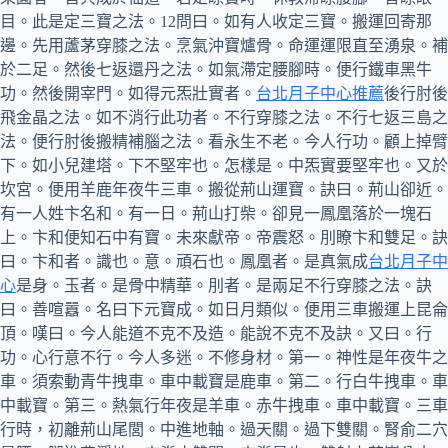
目。此是定三寶之法。12問曰。如有人收定三寶。搬運回寄那
邊。先用蘆茅穿膝之法。烹氣沖寶爐骨。命運運限直至湧泉。補
於二足。然後七返還丹之法。如氣滯定腰腳時。便行鐵車黑牛
功。然後開宰門。如得元炁壯實者。
台北月子中心推薦
後行肘後
飛金晶之法。如不消行此功者。不行穿膝之法。不行七返三島之
法。便行肘後搬精補腦之法。看永生不老。今人行功。顧上掉臂
下。如小兒建塔。下不堅牢也。怎樣是。中炁實要堅牢也。又於
坎宮。便用羊鹿年夜牛三車。搬從荊山運寶。訣曰。荊山卻近。
有一人姓卞名和。有一日。荊山打柴。卻見一鳳凰落於一塊石
上。卞和便知石中有寶。未來獻帝。帝震怒。刖瞭卞和雙足。訣
曰。卞和者。識也。意。頑石也。鳳凰者。是真氣成
台北月子中
心
是身。玉者。是骨中精華。刖者。是兩足不行穿膝之法。訣
曰。善喧囂。名曰下元寶成。如日月類似。便用三車搬運上昆侖
頂。嘆曰。今人能道不克不及造。能說不克不及訣。又曰。行
功。心行意不行。今人多迷。不修身材。第一。神性是年夜牛之
車。須索動青牛拽車。車中載寶是鹿車。第二。行白牛拽車。車
中載寶。第三。熱氣行年夜是羊車。赤牛拽車。車中載寶。三車
行時，初離荊山尾閭。中進地軸。過天關。過下雙關。腎俞二穴