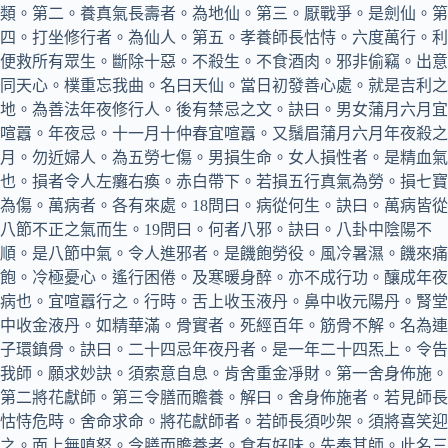
類。第二。養真氣長壽者。為地仙。第三。厭戰爭。是劍仙。第
四。打坐修行者。為仙人。第五。孝養師長怙恃。六度萬行。利
便救所有眾生。斷除十惡。不殺生。不食酒肉。邪非偷竊。出意
同天心。樸重忘我曲。名曰天仙。當日初發善心處。就是吉利之
地。為善法年夜修行人。後有禁忌之文。訣曰。男女蒲月六月宜
喧囂。年夜忌。十一月十仲春宜喧囂。又鬚眉蒲月六月年夜殺之
月。勿近婦人。為五勞七傷。男損生命。女人損性者。是精血氣
也。損者令人左癱右瘓。赤白帶下。若損五行真氣為勞。損七寶
為傷。萬病者。各有來處。18問曰。病從何生。訣曰。萬病皆從
八節不正之氣而生。19問曰。何者八邪。訣曰。八卦中陰陽不
順。是八節中氣。令人進邪者。是饑飽勞役。風冷暑濕。饑來痛
飽。冷極憂心。遙行困倦。及寒暖身醉。亦不成行功。釀成年夜
病也。宜喧囂行之。行時。舌上收玉液丹。鼻中收元陽丹。腎堂
中收金液丹。如精華滿。骨實者。死經百年。筋骨不解。名為連
子環鎮骨。訣曰。二十四忌年夜丹者。是一年二十四炁上。令告
我師。願求妙訣。須索意自息。肯舍重金凈財。第一舍身佈施。
第二將花獻師。第三令膳而贍養。解曰。舍身佈施者。若見師長
怙恃危時。舍命求命。將花獻師者。若師長須吵架。須將喜笑迎
之。面上無嗔怒。令膳而贍養者。食有好味。先奉其師。此名三