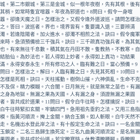
城。第二市銀城。第三是金城。似一根年夜樹，先有其根。後有
其梢。如常時隻宜喧囂。年夜為邪道也。8問曰。假令一身喧
囂。卻逢天魔之日。怎樣治之。又假令逢外道波巡。請問怎樣治
之。答曰。波巡者。界也。境界皆有。隻要識入退。三要辨清
濁。若逢陰陽者。加火進水。卻濁不相煎之法。訣曰。假令魔軍
來時。急須預備檢三千強兵。訣曰。三千疏真功強兵者。為其氣
也。有來無往千息數。積其氣在丹田不散。隻教熱。不教寒。自
結胎仙。為妙法也。若人得如上妙者。永得如上真功。功結果
滿。永得安泰永生。所有修功之人。臨有難之日。當心預備。9
問曰。怎樣治之。解曰。人臨有難之日。先見其死相。10問曰。
怎樣是死相。訣曰。天柱搖動。樹倒山摧。六神俱亂。生命不克
不及保。精力模糊。六合闇。日月無光。就是無常之苗也。有漏
之身為地獄。無漏之果為天國。人有漏之身。須證無漏之果圓
者。皆共成於道果。11問曰。假令白牛往時。怎樣擒捉。訣曰。
白牛往時緊扣玄關。牢鎮四門。急用祖先垂釣之法。又用三島指
模。指黃河順流。掩上金關。納合玉鎖。如人斬眼。白牛天然不
走。名機出水登此岸之法。有十般定生命之法。訣曰。一名金關
玉鎖定。二名三島歸生換死定。三名九曲黃河順流定。是名無漏
果圓者。皆共成於仙道。若定瞭寶時。休教滯瞭腰腳。昏瞭眼