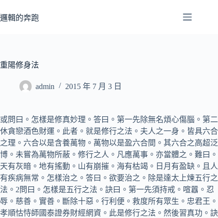
跳
至
邏輯的奔跑
主
要
內
容
重陽修身法
admin
2015 年 7 月 3 日
或問曰。怎樣是修真妙理。答曰。第一先除無名煩心傷腦。第二
休貪戀酒色財運。此者。就是修行之法。夫人之一身。皆具六合
之理。六合以是含養萬物。萬物以是盈六合間。其六合之高超泛
博。未嘗為萬物所蔽。修行之人。凡應萬事。亦當體之。難曰。
天有灰暗。地有搖動。山有崩摧。海有枯竭。日月有盈缺。且人
有疾病無常。怎樣治之。答曰。欲要治之。除是達太上煉五行之
法。2問曰。怎樣是五行之法。訣曰。第一先須持戒。喧囂。忍
辱。慈善。實善。斷除十惡。行利便。救度所有眾生。忠君王。
孝順怙恃師國泰證券財經網資。此是修行之法。然後習真功。訣