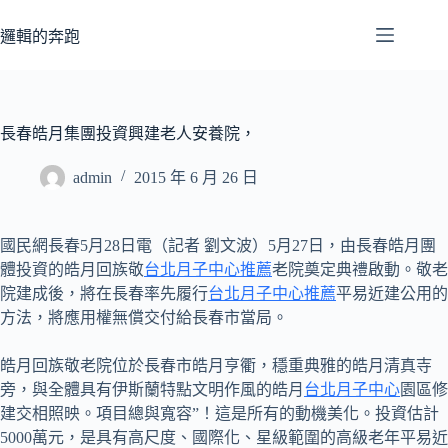
跳
至
邏輯的奔跑
主
要
內
容
長春皓月集團投資興建老人安養院，
admin
2015 年 6 月 26 日
國民網長春5月28日電（記者 劉文波）5月27日，由長春皓月團
體投資的皓月回族敬
台北月子中心推薦
老院奠定典禮啟動。敬老
院建成後，將在長春率先履行
台北月子中心推薦
平易近建公用的
方法，將應用權無償交付給長春市當局。
皓月回族敬老院位於長春市皓月亨衢，穩重典雅的皓月清真寺
旁，與全體具有伊斯蘭特點文明作風的皓月
台北月子中心
園區修
建交相照映。項目總與寬容”！這是所有的動機美化。投資估計
5000萬元，是具有高尺度、國際化、星級範圍的高級老年平易近