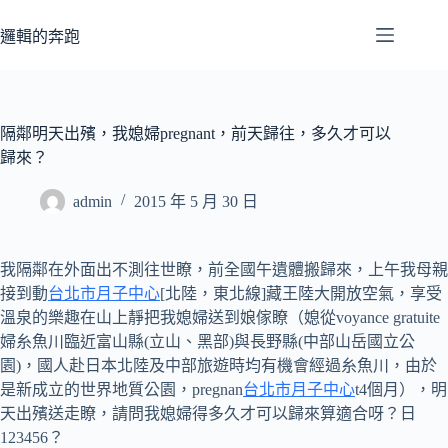
跳
至
邏輯的奔跑
主
要
內
容
隔鄰明天出殯，我媳婦pregnant，前天歸往，多久才可以
歸來？
admin
2015 年 5 月 30 日
我隔鄰在外面出不測往世瞭，前全國午遺體搬歸來，上午我母親
接到動
台北市月子中心
[北陸，東北線]藏王陸大開放空氣，享受
溫泉的樂趣在山上靜把我媳婦送到娘傢瞭（媳從voyance gratuite
婦糸魚川臨近富山縣(立山、黑部)與長野縣(中部山岳國立公
園)，國人赴日本北陸及中部旅遊時均有機會經過糸魚川，由於
是新成立的世界地質公園，pregnan
台北市月子中心
t4個月），明
天出殯送走瞭，請問我媳婦得多久才可以歸來算適合呀？日
123456？