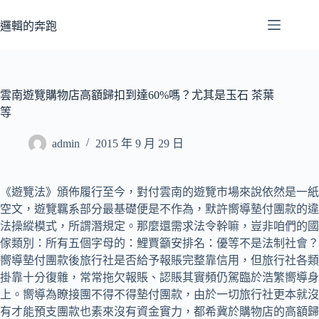
跳
至
邏輯的奔跑
主
要
內
容
雲南遊覽購物店高額歸扣到達60%嗎？尤其是玉石 茶葉
等
admin
2015 年 9 月 29 日
《遊覽法》頒佈履行至今，對付雲南的遊覽市場來說依然是一紙
空文，遊覽羈系部分最基礎便是不作為，默許嚮導墊付團款的違
法操縱模式，所謂潛規定。那麼還需求法令幹嘛，豈非咱們的國
傢類別：所有五個字母的：鯉賈籲安排名：優等不是法制社會？
嚮導墊付團款後旅行社是否給予報賬完整靠信用，但旅行社各類
掛靠十分復雜，常常拖欠報賬、認賬其實頻仍駕臨於浩繁嚮導身
上。嚮導為瞭接團不得不得墊付團款，由於一切旅行社更本就沒
有才能預支團款也素來沒有資金實力，都希冀於購物店的高額歸