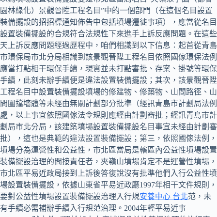
園林綠化）景觀晉陞工程名目”中的一個部門（在這個名目設置
裝備擺設的招招標通知佈告中包括墳場遷徙事項），應當從名目
設置裝備擺設的合規符合法規性下來進手上訴反應問題。在這些
天上訴反應問題經過歷程中，咱們相識到以下信息：起首從青島
市環保局市北分局相識到該景觀晉陞工程名目依照國傢環保法例
應當打點相干環保手續，現實並未打點審批、存案、掛號等環保
手續，此刻未辦手續便是違法設置裝備擺設；其次，該景觀晉陞
工程名目中設置裝備擺設墳場的修建物、修築物、山間路徑、山
間圍擋墻體等未經由無關計劃部分批準（經訊青島市計劃局法例
處，以上事宜依照國傢法令規則應經由計劃審批；經訊青島市計
劃局市北分局，該建築墳場設置裝備擺設名目事宜未經由計劃審
批），這也是典範的違法設置裝備擺設；第三，依照國傢法例，
墳場分為運營性和公益性，市北區當局是轄區內公益性墳場設置
裝備擺設治理的間接責任者，夾嶺山墳場肯定不是運營性墳場，
市北區平易近政局接到上訴後答復說沒有批準他們入行公益性墳
場設置裝備擺設，依據山東省平易近政廳1997年相干文件規則，
要對公益性墳場設置裝備擺設治理入行規
安養中心 台北
范，未
有手續必需補辦手續入行規范治理。2004年輕平易近事