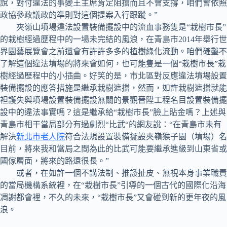
說，對付違法的事變王主席肯定阻擋而且不會支撐，咱們會依照
政協參政議政的準則對這個提案入行跟蹤。”
夾嶺山墳場違法設置裝備擺設中的流血事務隻是“栽樹市長”
的栽樹經過歷程中的一場未完結的風浪，在青島市2014年舉行世
界園藝展覽會之前還會有許許多多的植樹綠化流動。咱們確鑿不
了解這個違法墳場的將來會如何，也可能隻是一個“栽樹市長”栽
樹經過歷程中的小插曲。好笑的是，市北區對反應違法墳場設置
裝備擺設的應答措施是繼承栽樹遮擋，然而，如許栽樹遮擋就能
袒護失與墳場設置裝備擺設無關的景觀晉陞工程名目設置裝備擺
設中的違法事實嗎？這是繼承給“栽樹市長”臉上貼金嗎？上述與
青島市相干當局部分有過劇烈“比武“的網友說：“在青島市未有
解決
新北市老人院
符合法規設置裝備擺設夾嶺猴子園（墳場）名
目前，將來我和當局之間為此的比武可能要繼承進級到山東省或
國傢層面，將來的路還很長。”
或者，在如許一個不講法制、推諉扯皮、無視本身事業職責
的當局機構系統裡，在“栽樹市長”引導的一個古代的國際化沿海
凋謝都會裡，不久的未來，“栽樹市長”又會碰到新的更年夜的風
浪。