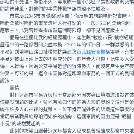
部咱們不受理。隨後不久，等來瞭一個市北區平易近政局的交換
問詢德律風，對他們的事業掉職掉誤問題不往觸及。
市當局12345市長暖線德律風：你反應的問題咱們記實瞭，
咱們會依照咱們的事業流程入行打點的，一般1-5日內會給你回
應版主。此刻曾經遙遙超越這個時限瞭，卻不見回應版主。
便是在這個比武的經過歷程中，產生瞭“栽樹市長”栽樹經過
歷程中的一路慘烈的流血事務。2012年的9月9日，一群激怒的市
平易近到墳場山路口扯橫幅抗議建築
台北縣安養機構
墳場，有市
平易近被山上沖上去的不明成分的一群年青人打傷，此中多人受
傷一人輕傷，因為公安平易近警的實時參與，而沒有產生更年夜
沖突。可悲的是，迄今未宣佈對這起流血事務的一個正式的民間
說法。
實情
對付這起市平易近與相干當局部分因夾嶺山墳場違法設置裝
備擺設問題的比武，背地有著如何的鮮為人知的奧秘？這也是縈
繞在許多人心裡裡的疑難。一位不肯走漏姓名的認識這件事變的
當局事業職員給瞭咱們如許的諮詢：這個事變的因由便是“栽樹
市長”的栽樹惹起的。
此刻的夾嶺山跟著近20年都會入程成長曾經釀成都會中央地