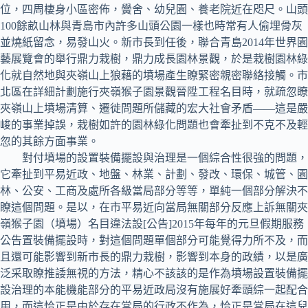
位，四周棲身小區密佈，黌舍、幼兒園、養老院近在咫尺。山頭
100餘畝山林與青島市內許多山頭公園一樣也時常有人偷埋骨灰
並燒紙留念，易發山火。新市長到任後，聯合青島2014年世界園
藝展覽會的舉行鼎力栽樹，鼎力成長園林景觀，於是栽樹園林綠
化就自然地與夾嶺山上狼藉的墳場產生瞭緊密親密聯絡接觸。市
北區在詳細計劃施行夾嶺猴子園景觀晉陞工程名目時，就疏忽瞭
夾嶺山上墳場清算、遷徙問題所儲藏的宏大社會矛盾——這是嚴
峻的事業掉誤，栽樹如許的園林綠化問題也會牽扯到不克不及輕
忽的其餘方面事業。
對付墳場的設置裝備擺設與治理是一個綜合性很強的問題，
它牽扯到平易近政、地盤、林業、計劃、發改、環保、城管、園
林、公安、工商及處所各級當局部分等等，單純一個部分解決不
瞭這個問題。是以，在市平易近向當局無關部分反應上訴無關夾
嶺猴子園（墳場）名目違法設[公告]2015年每年的元旦假期服務
公告置裝備擺設時，對這個問題單個部分可能覺得力所不及，而
且還可能影響到新市長的鼎力栽樹，影響到本身的政績，以是廣
泛采取瞭推諉無視的方法，精心不該該的是作為墳場設置裝備擺
設治理的本能機能部分的平易近政局沒有施展好牽頭綜一起配合
用，而這恰正是由於存在當局的行政不作為，恰正是當局在這兒