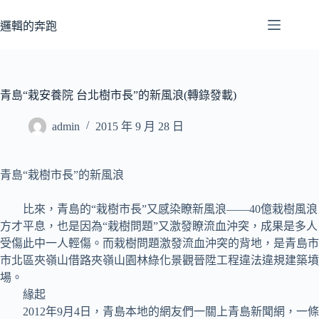
跳
至
邏輯的奔跑
主
要
內
容
青島“栽安養院 台北樹市長”的新風浪(轉錄發載)
admin
2015 年 9 月 28 日
青島“栽樹市長”的新風浪
比來，青島的“栽樹市長”又感染瞭新風浪——40億栽樹風浪
方才平息，也是因為“栽樹問題”又激發瞭流血沖突，成果是多人
受傷此中一人輕傷。而栽樹問題激發流血沖突的背地，是青島市
市北區夾嶺山借路夾嶺山園林綠化景觀晉陞工程違法違規建築墳
場。
緣起
2012年9月4日，青島本地的網友們一關上青島新聞網，一條