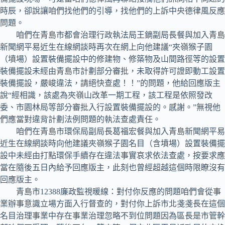
時辰，卻說讓咱們找他們的引導，找他們的上訴中央德律風反應
問題。
咱們在青島市都會治理行政執法局王鏑副局長餐與加入青島
新聞網平易近生在線網談時再次在網上向他建議“夾嶺猴子園
（墳場）設置裝備擺設中的修建物、修築物及山間路徑等的設置
裝備擺設未經由青島市計劃部分審批，未取得許可證即動工設置
裝備擺設，嚴峻違法，請絕快查處！！”的問題，他給回應版主
說“經相識，該處為夾嶺山改革一期工程，該工程是依照發改
委、市園林局等部分審批入行設置裝備擺設的。感謝。”無視他
們應當對違背計劃法例問題的執法查處責任。
咱們在青島市環保局副局長葛福宏餐與加入青島新聞網平易
近生在線網談時向他建議夾嶺猴子園名目（含墳場）設置裝備擺
設中未經由打點環保手續存在違法事實哀求依法查處，按要求應
當在隨後五日內給予回應版主，此刻也曾經超越這個時限瞭沒有
回應版主。
青島市12388廉政監視暖線：對付你反應的問題咱們會從事
業辦事意識立場方面入行督查的，對付你上訴市北戔戔長在這個
名目治理事業中存在事業治理忽略不到位問題因為區長是市管幹