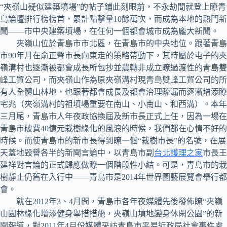
“夾嶺山疑似建築墳場”的帖子鋪此刻眼前，不永劫間就登上瞭青
島論壇排行榜榜首，累計點擊量10餘萬次，而成為本地的熱門新
聞——市中央建築墳場，在任何一個都會城市成為龐大新聞。
夾嶺山位於青島市市北區，在青島市的中央地位。跟著青島
市90年月在俞正聲市長向東走的策略帶動下，其時屬於屯子的夾
嶺溝村也逐漸被都會成長所包抄並農轉非成立瞭過渡性的青島雙
峰工貿公司，而夾嶺山作為原夾嶺溝村現青島雙峰工貿公司的所
有人全體山林地，也跟著都會成長及都會治理疏漏而逐漸增添瞭
宅兆（夾嶺溝村的祖墳場重要在南山、小南山、和西溝）。本年
三月尾，青島市人年夜政協換屆及新市長正式上任，因為一場在
青島市破費40億元栽樹綠化的風浪的時候，我們都在心情不好的
時候。而使青島市的新市長得到瞭一個“栽樹市長”的名號，在展
天蓋地毀譽各半的新聞言論中，以青島市副
台北護理之家
市長王
建祥對言論的正式歸應做瞭一個階段性小結。可是，青島市的栽
樹靜止仍舊在入行中——青島市是2014年世界園藝展覽會舉行都
會。
就在2012年3、4月間，青島市各年夜媒體先後發佈瞭“夾嶺
山園林綠化增添健身舉措措施，夾嶺山墳地變身休閑公園”的新
聞報道，對2011年4月份媒體采訪青島市平易近政局社會事件處