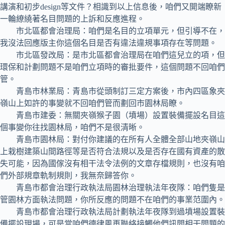
講演和初步design等文件？相識到以上信息後，咱們又開端瞭新
一輪繚繞著名目問題的上訴和反應進程。
市北區都會治理局：咱們是名目的立項單元，但引導不在，
我沒法回應版主你這個名目是否有違法違規事項存在等問題。
市北區發改局：是市北區都會治理局在咱們這兒立的項，但
環保和計劃問題不是咱們立項時的審批要件，這個問題不回咱們
管。
青島市林業局：青島市從頭制訂三定方案後，市內四區象夾
嶺山上如許的事變就不回咱們管而劃回市園林局瞭。
青島市建委：無關夾嶺猴子園（墳場）設置裝備擺設名目這
個事變你往找園林局，咱們不是很清晰。
青島市園林局：對付你建議的在所有人全體全部山地夾嶺山
上栽樹建築山間路徑等是否符合法規以及是否存在國有資產的散
失可能，因為國傢沒有相干法令法例的文章存檔規則，也沒有咱
們外部規章軌制規則，我無奈歸答你。
青島市都會治理行政執法局園林治理執法年夜隊：咱們隻是
管園林方面執法問題，你所反應的問題不在咱們的事業范圍內。
青島市都會治理行政執法局計劃執法年夜隊到過墳場設置裝
備擺設現場，可是當咱們德律風再聯絡接觸他們訊問相干問題的