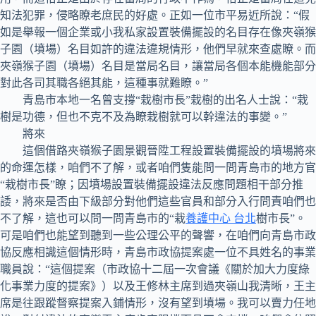
知法犯罪，侵略瞭老庶民的好處。正如一位市平易近所說：“假
如是舉報一個企業或小我私家設置裝備擺設的名目存在像夾嶺猴
子園（墳場）名目如許的違法違規情形，他們早就來查處瞭。而
夾嶺猴子園（墳場）名目是當局名目，讓當局各個本能機能部分
對此各司其職各絕其能，這種事就難瞭。”
青島市本地一名曾支撐“栽樹市長”栽樹的出名人士說：“栽
樹是功德，但也不克不及為瞭栽樹就可以幹違法的事變。”
將來
這個借路夾嶺猴子園景觀晉陞工程設置裝備擺設的墳場將來
的命運怎樣，咱們不了解，或者咱們隻能問一問青島市的地方官
“栽樹市長”瞭；因墳場設置裝備擺設違法反應問題相干部分推
諉，將來是否由下級部分對他們這些官員和部分入行問責咱們也
不了解，這也可以問一問青島市的“栽
養護中心 台北
樹市長”。
可是咱們也能望到聽到一些公理公平的聲響，在咱們向青島市政
協反應相識這個情形時，青島市政協提案處一位不具姓名的事業
職員說：“這個提案（市政協十二屆一次會議《關於加大力度綠
化事業力度的提案》）以及王修林主席到過夾嶺山我清晰，王主
席是往跟蹤督察提案入鋪情形，沒有望到墳場。我可以賣力任地