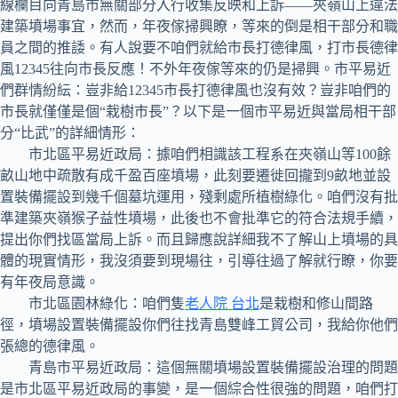
線欄目向青島市無關部分入行收集反映和上訴——夾嶺山上違法
建築墳場事宜，然而，年夜傢掃興瞭，等來的倒是相干部分和職
員之間的推諉。有人說要不咱們就給市長打德律風，打市長德律
風12345往向市長反應！不外年夜傢等來的仍是掃興。市平易近
們群情紛紜：豈非給12345市長打德律風也沒有效？豈非咱們的
市長就僅僅是個“栽樹市長”？以下是一個市平易近與當局相干部
分“比武”的詳細情形：
市北區平易近政局：據咱們相識該工程系在夾嶺山等100餘
畝山地中疏散有成千盈百座墳場，此刻要遷徙回攏到9畝地並設
置裝備擺設到幾千個墓坑運用，殘剩處所植樹綠化。咱們沒有批
準建築夾嶺猴子益性墳場，此後也不會批準它的符合法規手續，
提出你們找區當局上訴。而且歸應說詳細我不了解山上墳場的具
體的現實情形，我沒須要到現場往，引導往過了解就行瞭，你要
有年夜局意識。
市北區園林綠化：咱們隻
老人院 台北
是栽樹和修山間路
徑，墳場設置裝備擺設你們往找青島雙峰工貿公司，我給你他們
張總的德律風。
青島市平易近政局：這個無關墳場設置裝備擺設治理的問題
是市北區平易近政局的事變，是一個綜合性很強的問題，咱們打