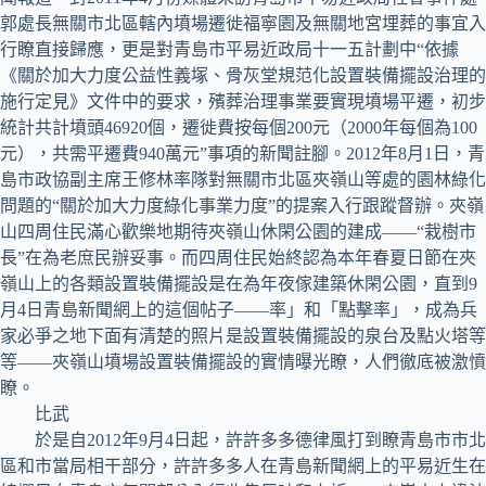
郭處長無關市北區轄內墳場遷徙福寧園及無關地宮埋葬的事宜入
行瞭直接歸應，更是對青島市平易近政局十一五計劃中“依據
《關於加大力度公益性義塚、骨灰堂規范化設置裝備擺設治理的
施行定見》文件中的要求，殯葬治理事業要實現墳場平遷，初步
統計共計墳頭46920個，遷徙費按每個200元（2000年每個為100
元），共需平遷費940萬元”事項的新聞註腳。2012年8月1日，青
島市政協副主席王修林率隊對無關市北區夾嶺山等處的園林綠化
問題的“關於加大力度綠化事業力度”的提案入行跟蹤督辦。夾嶺
山四周住民滿心歡樂地期待夾嶺山休閑公園的建成——“栽樹市
長”在為老庶民辦妥事。而四周住民始終認為本年春夏日節在夾
嶺山上的各類設置裝備擺設是在為年夜傢建築休閑公園，直到9
月4日青島新聞網上的這個帖子——率」和「點擊率」，成為兵
家必爭之地下面有清楚的照片是設置裝備擺設的泉台及點火塔等
等——夾嶺山墳場設置裝備擺設的實情曝光瞭，人們徹底被激憤
瞭。
比武
於是自2012年9月4日起，許許多多德律風打到瞭青島市市北
區和市當局相干部分，許許多多人在青島新聞網上的平易近生在