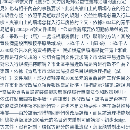
[2004]269號文件《關於加大力度城鄉公益性義塚治理的施行定
見》也有相干內在的事務要求。此刻夾嶺山上的墳場存在的符合
法規性存疑。依照平易近政部分的規則，公益性墳場必需入行年
檢。夾嶺山上的墳場怎樣入行年度檢討？又，依據2004年的青平
易近事[2004]269號文件規則，“公益性義塚要依照勤儉地盤的要
求，采取一村（居）一處或相鄰幾個村（居）聯辦的方法。其設
置裝備擺設面積按平原地域2畝—3畝/千人、山區3畝—5畝/千人
2240級公告以內的資格把持。”假如說這個墳場是從汗青上和此
刻都是符合法規的，它切合這個文件要求嗎？市北區平易近政局
對它入行規模把持瞭嗎？市北區平易近政局是否是行政不作為？
第四，依據《青島市市北區當局投資名目規劃治理措施（試
行）》文件規則，該投資額凌駕1000萬元的景觀晉陞工程名目必
需在市北區發改局立項後報區當局批準，該措施第7條第1款規則
“當局投資名目設置裝備擺設應嚴酷履行無關法令和政策規則，
依法打點無關審批手續”。經訊市北區發改局，該名目是否存在
的違法違規事項不回他們管，這也不是立項要件，存在顯著推諉
事變——由於該治理措施回他們發改局詮釋，而且該治理措施規
則總投資額凌駕200萬元的名目必需編制可研講演、初步design
等文件，沒有計劃、環保等部分的審批流程，怎麼能編制出可研