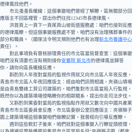
德律風找他們。
市北戔戔長暖線：這個事變咱們曾經了解瞭，區無關部分回
應版主不回區裡管，提出你們往找12345市長德律風。
洪首頁上一頁下一頁尾頁山坡街道服務處：咱們也接到反應
的德律風瞭，但這個事變服務處不管，咱們沒有治理殯葬事件的
部分和職員。（國傢法令明文規則他們也有治理
新北市養護中心
責任）。
對此事項負有督核辦理責任的市北區當局督查室：這個事變
咱們沒有須要也沒有規則接你
安養院 新北市
的德律風並歸答
你，請你向區長暖線反應。
斟酌到人年夜對當局的監視作用就又向市北區人年夜反應，
青島市市北區人年夜回應版主：經由咱們訊問相識，夾嶺山墳場
是由青島雙峰工貿公司建築的，咱們隻對市北區當局入行監視，
既然你以為建築墳場侵略瞭你的相鄰關系，提出你走司法步伐。
又斟酌到黨委對當局的監視指點作用就又數次向中國共產黨
青島市市北區委員會反應，市北區委辦公室回應版主：夾嶺猴子
園上建築墳場這個事變咱們做瞭記實，我曾經向引導反應瞭。
遇到這些軟釘子後來，咱們就對這個事變入行瞭從頭梳理，
以為墳場設置裝備擺設隻是市北區當局名目“夾嶺猴子園（都會