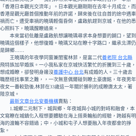
「香港日本觀光交流年」。日本觀光廳剛剛在去年十月成立，而
香港是觀光廳首個推動年前的許諾，歸來後在往自首的途中遇車
禍而亡。遭受車禍的曉瑀輕傷昏倒，盧啟航趕到京城，在他的悉
心照料下，曉瑀醒瞭過來。
本來當初仳離是盧啟航想讓曉瑀尋求本身想要的餬口，望到
曉瑀這個樣子，他想復婚。曉瑀又站在瞭十字路口，繼承北漂仍
是歸鄉……
王曉瑀的年夜學同窗兼閨蜜林菲，是富二代
養老院 台北縣
飛特族加早婚族。一小我私家在京城快活繁忙的折騰到三十歲，
想成婚瞭，卻發明身邊沒
養護中心 台北
有成婚的人。三十歲去
職歷經找事業之難，，一次無意偶爾碰到瞭土豪唐銘，年夜男年
夜女一番較勁後,林菲在33歲這一年關於勝利的成瞭唐太太，著
陸京城。
最新文章台北安養機構
賣點：
1.城鄉二元制下，城與鄉、年夜城與小城的對峙和融會，本
文寫瞭在城鎮化入程想要體驗在海上搭乘輪船的經驗，跨越有明
海的渡輪不容錯過；中，小城和屯子人想要融入年夜都會的掙
紮。