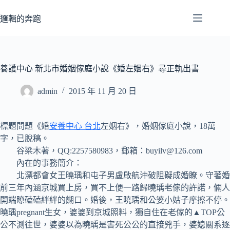
跳
至
邏輯的奔跑
主
要
內
容
養護中心 新北市婚姻傢庭小說《婚左姻右》尋正軌出書
admin
2015 年 11 月 20 日
標題問題《婚
安養中心 台北
左姻右》，婚姻傢庭小說，18萬
字，已脫稿。
谷梁木著，QQ:2257580983，郵箱：buyilv@126.com
內在的事務簡介：
北漂都會女王曉瑀和屯子男盧啟航沖破阻礙成婚瞭。守著婚
前三年內涵京城買上房，買不上便一路歸曉瑀老傢的許諾，倆人
開端瞭磕磕絆絆的餬口。婚後，王曉瑀和公婆小姑子摩擦不停。
曉瑀pregnant生女，婆婆到京城照料，獨自住在老傢的▲TOP公
公不測往世，婆婆以為曉瑀是害死公公的直接兇手，婆媳關系逐