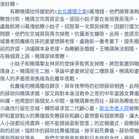
漸好轉。
有瞭曉瑀怙恃援助的1
台北護理之家
0萬塊錢，他們總算湊夠
瞭首付款，曉瑀交完買房定金，卻因小姑子要在省垣買房落戶，
盧啟航將10萬塊給瞭小姑子，招致第一次買房掉敗。因銀行還欠
問題，他們在京城買房再次掉敗。伉儷漸生嫌隙。此時，旅居京
城養老院癱瘓在床的婆婆想歸老傢，盧啟航一番考量下，毀失婚
前的許諾，決議歸本身老傢。為瞭顧全婚姻，王曉瑀無法相隨。
在縣城買上房，曉瑀卻掉業瞭。
小姑子和曉瑀摯友林菲的堂妹爭取男友掉敗，將怨氣撒到曉
瑀身上。曉瑀拒生二胎，爭論中婆婆掉足從二樓跌落。曉瑀和婆
傢人的矛盾逐漸進級為仳離年夜戰。
仳離後的曉瑀獨自歸京，與年夜學時的初戀薛勍相遇，此時
的薛勍向曉瑀求婚，卻又與對本身沒救命之恩的中年富饒女費儀
糾纏，他周旋於兩個女人中間，後曉瑀棄他而往。薛勍為瞭能在
35歲改行留在京城，轉而尋求官二代顧心童，
新北市老人院
被嫉
妒和愛欲點火的費儀毀失瞭薛勍和顧心童想要有個遊樂園，讓大
人小孩都玩得盡興，絕不能錯過豪斯登堡；的定親儀式，毀瞭薛
勍的前途。惱怒中的薛勍找費儀理論，掉手殺死費儀。薛勍帶曉
瑀到西躲兌現多 我們非常榮幸能夠和日本政府合作，舉辦