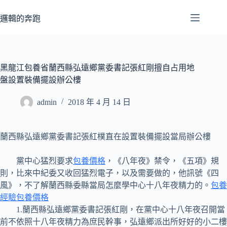
跳
至
邏輯的奔跑
主
要
內
容
黑龍江包養省蘭西縣弘遠鄉黨委書記張紅剛擅自占用地
盤設置裝備擺設辦公樓
admin
2018 年 4 月 14 日
蘭西縣弘遠鄉黨委書記張紅樸直在設置裝備擺設當局辦公樓
黨中心猛烈要求
包養價格
，《八年夜》禁令，《五項》規
則，比來中紀委又收回猛烈電子，以及需要做的，他訊號《四
風》，不了解蘭西縣委縣當局怎麼學中心十八年夜精力的。
包養
經驗
包養價格
1.蘭西縣弘遠鄉黨委書記張紅剛，在黨中心十八年夜召開當
前不依照十八年夜精力為庶民幹事，弘遠鄉派出所好好的小二樓